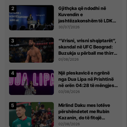
Beograd
Gjithçka që ndodhi në
Kuvendin e
jashtëzakonshëm të LDK-
së
30/07/2026
“Vrisni, vrisni shqiptarët”,
skandal në UFC Beograd:
Buzukja u përball me thirrje
anti-shqiptare nga
01/08/2026
tribunat
Një pleskavicë e ngrënë
nga Dua Lipa në Prishtinë
në orën 04:28 të mëngjesit
- dhe bota digjitale serbe
03/08/2026
shpall gjendjen e luftës
Mirlind Daku mes lotëve
përshëndetet me Rubin
Kazanin, do të fitojë
miliona te Spartak Moska
02/08/2026