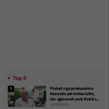
Top 5
Ftohet nga prokuroria e
Kosovës për krime lufte,
ish-gjenerali serb thotë se
dikush e tradhtoi në
02/08/2026