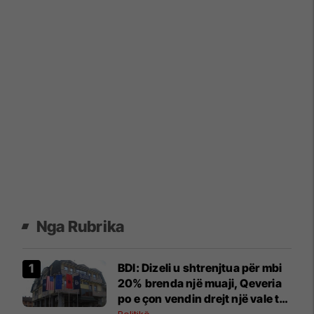
Nga Rubrika
BDI: Dizeli u shtrenjtua për mbi
20% brenda një muaji, Qeveria
po e çon vendin drejt një vale të
re të shtrenjtimit