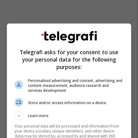
Shgm Maqedoni
Gazetaria Në Maqedoni
Video Mk
Telegrafi asks for your consent to use
Bilall Kasami
Komuna E Tetovës
your personal data for the following
Shoqata E Gazetarëve Të Maqedonisë
Tetova
purposes:
Personalised advertising and content, advertising and
content measurement, audience research and
services development
Store and/or access information on a device
Learn more
Your personal data will be processed and information from
your device (cookies, unique identifiers, and other device
data) may be stored by, accessed by and shared with 369