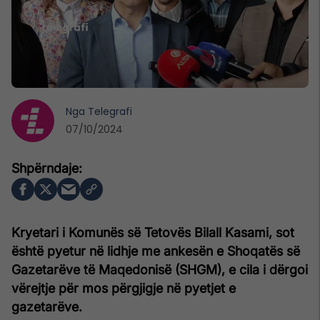
Nga
Telegrafi
07/10/2024
Kryetari i Komunës së Tetovës Bilall Kasami, sot
është pyetur në lidhje me ankesën e Shoqatës së
Gazetarëve të Maqedonisë (SHGM), e cila i dërgoi
vërejtje për mos përgjigje në pyetjet e
gazetarëve.