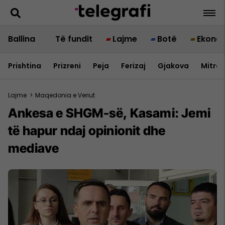
Ballina
Të fundit
Lajme
Botë
Ekono
Prishtina
Prizreni
Peja
Ferizaj
Gjakova
Mitrov
Lajme
>
Maqedonia e Veriut
Ankesa e SHGM-së, Kasami: Jemi
të hapur ndaj opinionit dhe
mediave