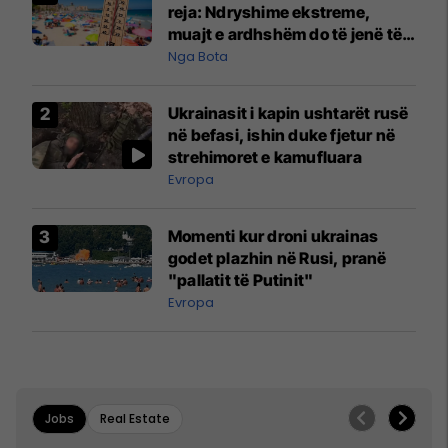
reja: Ndryshime ekstreme,
muajt e ardhshëm do të jenë të
pazakontë
Nga Bota
Ukrainasit i kapin ushtarët rusë
në befasi, ishin duke fjetur në
strehimoret e kamufluara
Evropa
Momenti kur droni ukrainas
godet plazhin në Rusi, pranë
"pallatit të Putinit"
Evropa
Jobs
Real Estate