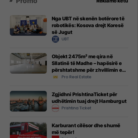
Promo
Reklamo këtu
Nga UBT në skenën botërore të
robotikës: Kosova drejt Koresë
së Jugut
UBT
Objekt 2475m² me qira në
Sllatinë të Madhe – hapësirë e
përshtatshme për zhvillimin e
biznesit #16068
Pro Real Estate
Zgjidhni PrishtinaTicket për
udhëtimin tuaj drejt Hamburgut
Prishtina Ticket
Karburant cilësor dhe shumë
më tepër!