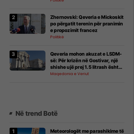
Politikë
Zhernovski: Qeveria e Mickoskit
po përgatit terenin për pranimin
e propozimit francez
Politikë
Qeveria mohon akuzat e LSDM-
së: Për krizën në Gostivar, një
shishe ujë prej 1.5 litrash është
blerë me çmim prej 12.5
Maqedonia e Veriut
denarësh
Në trend Botë
Meteorologët me parashikime të