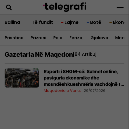
Ballina
Të fundit
Lajme
Botë
Ekono
Prishtina
Prizreni
Peja
Ferizaj
Gjakova
Mitrov
Gazetaria Në Maqedoni
84 Artikuj
Raporti i SHGM-së: Sulmet online,
pasiguria ekonomike dhe
mosndëshkueshmëria vazhdojnë të
jenë kërcënim për gazetarët
Maqedonia e Veriut
29/07/2026