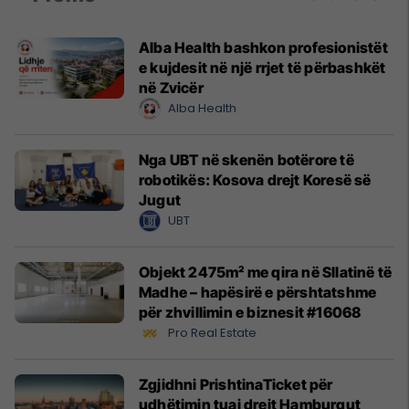
Alba Health bashkon profesionistët
e kujdesit në një rrjet të përbashkët
në Zvicër
Alba Health
Nga UBT në skenën botërore të
robotikës: Kosova drejt Koresë së
Jugut
UBT
Objekt 2475m² me qira në Sllatinë të
Madhe – hapësirë e përshtatshme
për zhvillimin e biznesit #16068
Pro Real Estate
Zgjidhni PrishtinaTicket për
udhëtimin tuaj drejt Hamburgut