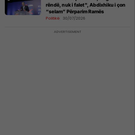
rëndë, nuk i falet", Abdixhiku i çon
“selam” Përparim Ramës
Politikë
30/07/2026