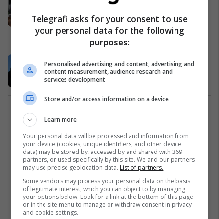
raportin dhe manualin mbi
Telegrafi asks for your consent to use
gazetarinë e ndjeshme ndaj
your personal data for the following
konfliktit
Kosovë
15/09/2023
purposes:
Prokuroria ka nisur procedurë për
Personalised advertising and content, advertising and
dhunën ndaj gazetarëve të Alsatit
content measurement, audience research and
services development
Maqedonia e Veriut
22/08/2023
Store and/or access information on a device
1
Learn more
Your personal data will be processed and information from
your device (cookies, unique identifiers, and other device
data) may be stored by, accessed by and shared with 369
partners, or used specifically by this site. We and our partners
may use precise geolocation data.
List of partners.
Some vendors may process your personal data on the basis
of legitimate interest, which you can object to by managing
your options below. Look for a link at the bottom of this page
or in the site menu to manage or withdraw consent in privacy
and cookie settings.