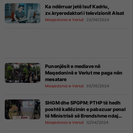
Ka ndërruar jetë Isuf Kadriu,
zv.kryeredaktori i televizionit Alsat
Maqedonia e Veriut
23/06/2024
Punonjësit e mediave në
Maqedoninë e Veriut me paga nën
mesatare
Maqedonia e Veriut
03/05/2024
SHGM dhe SPGPM: PTHP të hedh
poshtë kallëzimin e pabazuar penal
të Ministrisë së Brendshme ndaj
gazetarit Saliu
Maqedonia e Veriut
12/04/2024