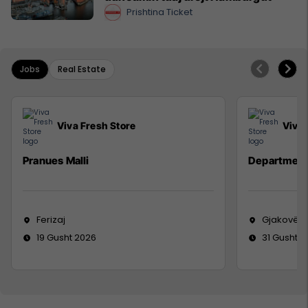
Prishtina Ticket
Jobs
Real Estate
Viva Fresh Store
Viva 
Pranues Malli
Department
Ferizaj
Gjakovë
19 Gusht 2026
31 Gusht 2