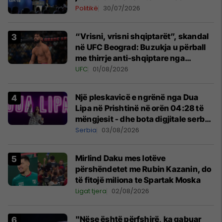
Politikë
30/07/2026
“Vrisni, vrisni shqiptarët”, skandal
në UFC Beograd: Buzukja u përball
me thirrje anti-shqiptare nga
tribunat
UFC
01/08/2026
Një pleskavicë e ngrënë nga Dua
Lipa në Prishtinë në orën 04:28 të
mëngjesit - dhe bota digjitale serbe
shpall gjendjen e luftës
Serbia
03/08/2026
Mirlind Daku mes lotëve
përshëndetet me Rubin Kazanin, do
të fitojë miliona te Spartak Moska
Ligat tjera
02/08/2026
"Nëse është përfshirë, ka gabuar