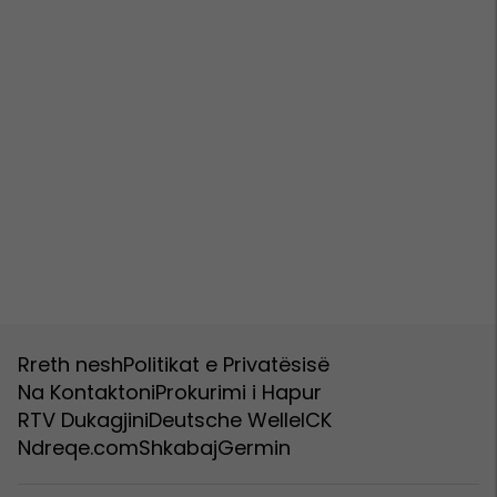
Rreth nesh
Politikat e Privatësisë
Na Kontaktoni
Prokurimi i Hapur
RTV Dukagjini
Deutsche Welle
ICK
Ndreqe.com
Shkabaj
Germin