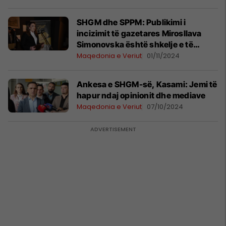
SHGM dhe SPPM: Publikimi i
incizimit të gazetares Mirosllava
Simonovska është shkelje e të
drejtave private
Maqedonia e Veriut
01/11/2024
Ankesa e SHGM-së, Kasami: Jemi të
hapur ndaj opinionit dhe mediave
Maqedonia e Veriut
07/10/2024