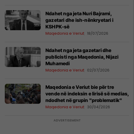
Ndahet nga jeta Nuri Bajrami,
gazetari dhe ish-nënkryetari i
KSHPK-së
Maqedonia e Veriut
18/07/2026
Ndahet nga jeta gazetari dhe
publicisti nga Maqedonia, Nijazi
Muhamedi
Maqedonia e Veriut
02/07/2026
Maqedonia e Veriut bie për tre
vende në indeksin e lirisë së medias,
ndodhet në grupin "problematik"
Maqedonia e Veriut
30/04/2026