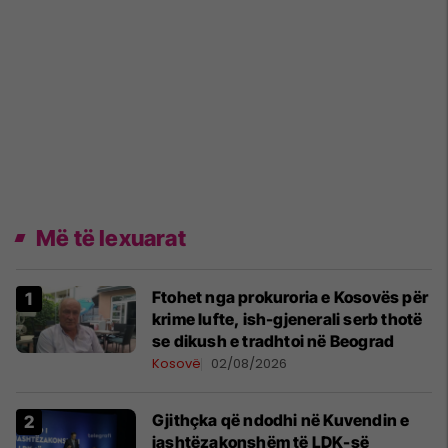
Më të lexuarat
Ftohet nga prokuroria e Kosovës për
krime lufte, ish-gjenerali serb thotë
se dikush e tradhtoi në Beograd
Kosovë
02/08/2026
Gjithçka që ndodhi në Kuvendin e
jashtëzakonshëm të LDK-së