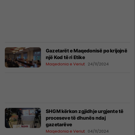
Gazetarët e Maqedonisë po krijojnë
një Kod të ri Etike
Maqedonia e Veriut
24/11/2024
SHGM kërkon zgjidhje urgjente të
proceseve të dhunës ndaj
gazetarëve
Maqedonia e Veriut
04/11/2024