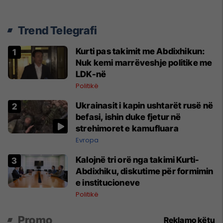
Trend Telegrafi
Kurti pas takimit me Abdixhikun:
Nuk kemi marrëveshje politike me
LDK-në
Politikë
Ukrainasit i kapin ushtarët rusë në
befasi, ishin duke fjetur në
strehimoret e kamufluara
Evropa
Kalojnë tri orë nga takimi Kurti-
Abdixhiku, diskutime për formimin
e institucioneve
Politikë
Promo
Reklamo këtu