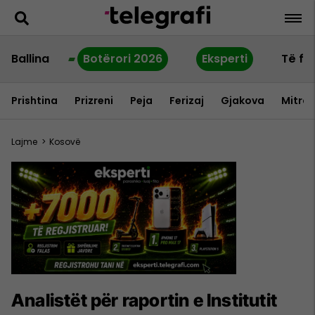
Ballina
Botërori 2026
Eksperti
Të fu
Prishtina
Prizreni
Peja
Ferizaj
Gjakova
Mitrov
Lajme
>
Kosovë
Analistët për raportin e Institutit