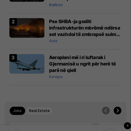
kërcënime ndaj vëllezërve
Ballkan
Vuçiq
Pse SHBA-ja goditi
infrastrukturën mbrëmë ndërsa
sot vazhdoi të zmbrapsë sulmet
iraniane
Azia
Aeroplani më i ri luftarak i
Gjermanisë u ngrit për herë të
parë në qiell
Evropa
Jobs
Real Estate
×