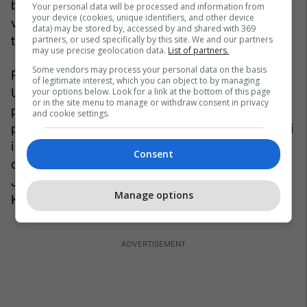
brendshëm politik kanë shtuar deklaratat e
Your personal data will be processed and information from
your device (cookies, unique identifiers, and other device
veprimet me përmbajtje të theksuar nacionaliste”,
data) may be stored by, accessed by and shared with 369
partners, or used specifically by this site. We and our partners
thotë Milo.
may use precise geolocation data.
List of partners.
Some vendors may process your personal data on the basis
Raporti i Institutit për Politika të Jashtme i
of legitimate interest, which you can object to by managing
your options below. Look for a link at the bottom of this page
Universitetit Johns Hopkins dhe Qendrës Wilson
or in the site menu to manage or withdraw consent in privacy
për strategjinë se si të trajtohet
and cookie settings.
paqëndrueshmëria në Ballkan, përmend se burimi
i paqëndrueshmërisë ka nisur tri dekada më parë,
Consent
duke thënë se shpërbërja e dhunshme e
Jugosllavisë mund të përfundojë aty ku filloi, në
Manage options
Kosovë. /rel/