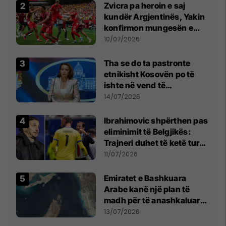
Zvicra pa heroin e saj
kundër Argjentinës, Yakin
konfirmon mungesën e
madhe
10/07/2026
Tha se do ta pastronte
etnikisht Kosovën po të
ishte në vend të
Millosheviqit, Lëvizja e
14/07/2026
Qytetarëve të Lirë në Serbi
kërkon shkarkimin e
Ibrahimovic shpërthen pas
menjëhershëm të
eliminimit të Belgjikës:
Snezhana Paunoviq
Trajneri duhet të ketë turp,
ai lojtar se meritoi të luante
11/07/2026
Emiratet e Bashkuara
Arabe kanë një plan të
madh për të anashkaluar
Ngushticën e Hormuzit
13/07/2026