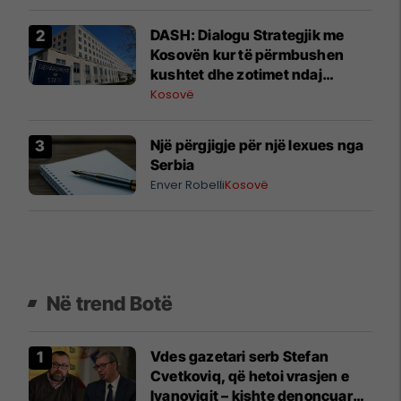
Deçan
DASH: Dialogu Strategjik me
Kosovën kur të përmbushen
kushtet dhe zotimet ndaj
serbëve
Kosovë
Një përgjigje për një lexues nga
Serbia
Enver Robelli
Kosovë
Në trend Botë
Vdes gazetari serb Stefan
Cvetkoviq, që hetoi vrasjen e
Ivanoviqit – kishte denoncuar