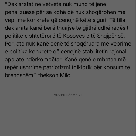
“Deklaratat në vetvete nuk mund të jenë
penalizuese për sa kohë që nuk shoqërohen me
veprime konkrete që cenojnë këtë siguri. Të tilla
deklarata kanë bërë thuajse të gjithë udhëheqësit
politikë e shtetërorë të Kosovës e të Shqipërisë.
Por, ato nuk kanë qenë të shoqëruara me veprime
e politika konkrete që cenojnë stabilitetin rajonal
apo atë ndërkombëtar. Kanë qenë e mbeten më
tepër ushtrime patriotizmi folklorik për konsum të
brendshëm”, thekson Milo.