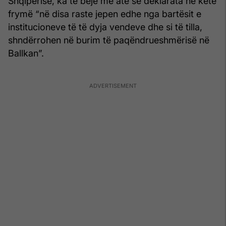
Shqipërisë, ka të bëjë me atë se deklarata në këtë
frymë “në disa raste jepen edhe nga bartësit e
institucioneve të të dyja vendeve dhe si të tilla,
shndërrohen në burim të paqëndrueshmërisë në
Ballkan”.