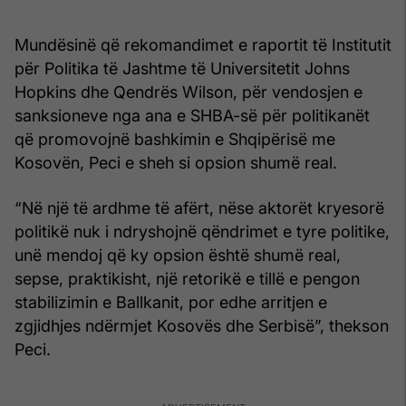
Mundësinë që rekomandimet e raportit të Institutit
për Politika të Jashtme të Universitetit Johns
Hopkins dhe Qendrës Wilson, për vendosjen e
sanksioneve nga ana e SHBA-së për politikanët
që promovojnë bashkimin e Shqipërisë me
Kosovën, Peci e sheh si opsion shumë real.
“Në një të ardhme të afërt, nëse aktorët kryesorë
politikë nuk i ndryshojnë qëndrimet e tyre politike,
unë mendoj që ky opsion është shumë real,
sepse, praktikisht, një retorikë e tillë e pengon
stabilizimin e Ballkanit, por edhe arritjen e
zgjidhjes ndërmjet Kosovës dhe Serbisë”, thekson
Peci.