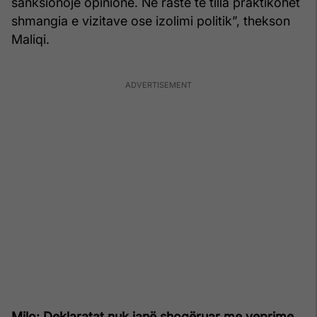
sanksionojë opinione. Në raste të tilla praktikohet
shmangia e vizitave ose izolimi politik”, thekson
Maliqi.
Milo: Deklaratat nuk janë shoqëruar me veprime