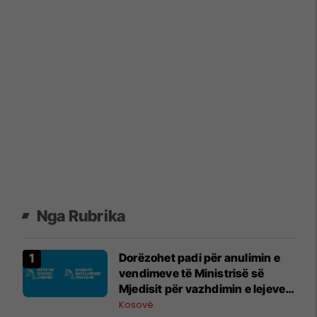
Nga Rubrika
Dorëzohet padi për anulimin e
vendimeve të Ministrisë së
Mjedisit për vazhdimin e lejeve
mjedisore për hidrocentralet në
Kosovë