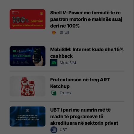
Shell V-Power me formulë të re
pastron motorin e makinës suaj
deri në 100%
Shell
MobiSIM: Internet kudo dhe 15%
cashback
MobiSIM
Frutex lanson në treg ART
Ketchup
Frutex
UBT i pari me numrin më të
madh të programeve të
akredituara në sektorin privat
UBT