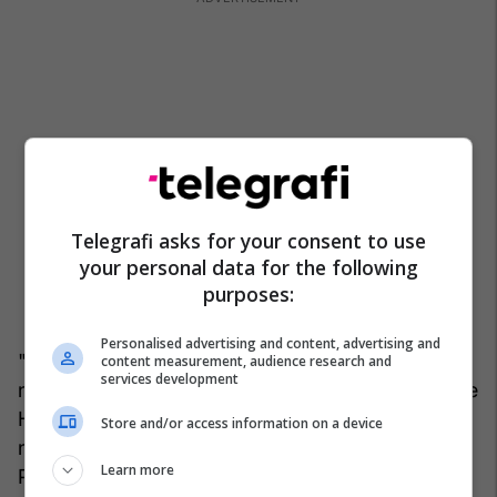
Telegrafi asks for your consent to use
your personal data for the following
purposes:
Personalised advertising and content, advertising and
"Aktualisht ky mesazh ka kuptim, sepse siç dihet,
content measurement, audience research and
services development
në Ballkanin Perëndimor e konkretisht në Bosnjë e
Hercegovinë, Mal të Zi , Maqedoninë e Veriut dhe
Store and/or access information on a device
në Kosovë, ka një rritje të tensioneve ndëretnike.
Learn more
Politikanë të caktuar në këto vende për kapital të