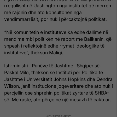
rregullisht në Uashington nga institutet që merren
më rajonin dhe ato konsultohen nga
vendimmarrësit, por nuk i përcaktojnë politikat.
“Në komunitetin e instituteve ka edhe dallime në
mendime mbi politikën në raport me Ballkanin, që
shpesh i reflektojnë edhe rrymat ideologjike të
instituteve”, thekson Maliqi.
Ish-ministri i Punëve të Jashtme i Shqipërisë,
Paskal Milo, thekson se Instituti për Politika të
Jashtme i Universitetit Johns Hopkins dhe Qendra
Wilson, janë institucione joqeveritare dhe ato nuk i
përcjellin ose shprehin politikat zyrtare të SHBA-
së. Me raste, ato përçojnë një mesazh të caktuar.