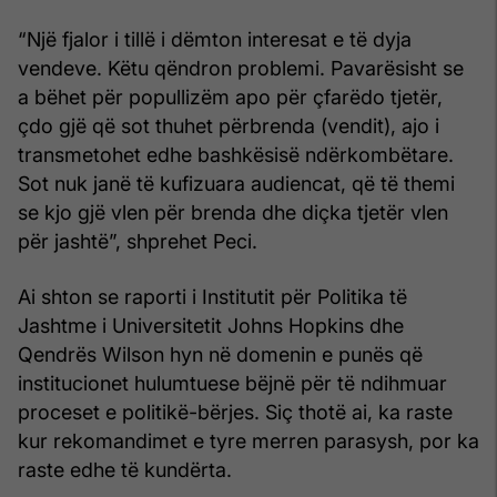
“Një fjalor i tillë i dëmton interesat e të dyja
vendeve. Këtu qëndron problemi. Pavarësisht se
a bëhet për popullizëm apo për çfarëdo tjetër,
çdo gjë që sot thuhet përbrenda (vendit), ajo i
transmetohet edhe bashkësisë ndërkombëtare.
Sot nuk janë të kufizuara audiencat, që të themi
se kjo gjë vlen për brenda dhe diçka tjetër vlen
për jashtë”, shprehet Peci.
Ai shton se raporti i Institutit për Politika të
Jashtme i Universitetit Johns Hopkins dhe
Qendrës Wilson hyn në domenin e punës që
institucionet hulumtuese bëjnë për të ndihmuar
proceset e politikë-bërjes. Siç thotë ai, ka raste
kur rekomandimet e tyre merren parasysh, por ka
raste edhe të kundërta.