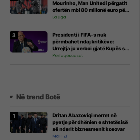
Mourinho, Man Unitedi përgatit
ofertën mbi 80 milionë euro për
yllin e Realit
La Liga
Presidenti i FIFA-s nuk
përmbahet ndaj kritikëve:
Urrejtja ju verboi gjatë Kupës së
Botës
Përfaqësueset
Në trend Botë
Dritan Abazoviqi merret në
pyetje për dhënien e shtetësisë
së nderit biznesmenit kosovar
Mali i Zi