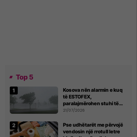
Top 5
Kosova nën alarmin e kuq
të ESTOFEX,
paralajmërohen stuhi të
fuqishme me breshër dhe
21/07/2026
erëra të forta
Pse udhëtarët me përvojë
vendosin një rrotull letre