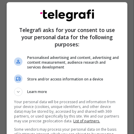
Telegrafi asks for your consent to use
your personal data for the following
purposes:
Personalised advertising and content, advertising and
content measurement, audience research and
services development
Store and/or access information on a device
Topi I Artë
France Football
Alexia Putellas
Learn more
Your personal data will be processed and information from
your device (cookies, unique identifiers, and other device
data) may be stored by, accessed by and shared with 369
partners, or used specifically by this site. We and our partners
may use precise geolocation data.
List of partners.
Some vendors may process your personal data on the basis