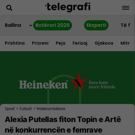
Ballina
Botërori 2026
Eksperti
Të fu
Prishtina
Prizreni
Peja
Ferizaj
Gjakova
Mitrov
Sport
>
Futboll
>
Ndërkombëtare
Alexia Putellas fiton Topin e Artë
në konkurrencën e femrave