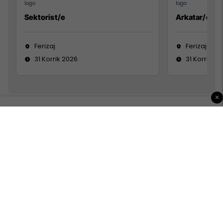
Sektorist/e
Arkatar/e
Ferizaj
Ferizaj
31 Korrik 2026
31 Korrik 20
×