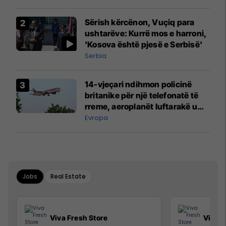
Sërish kërcënon, Vuçiq para
ushtarëve: Kurrë mos e harroni,
'Kosova është pjesë e Serbisë'
Serbia
14-vjeçari ndihmon policinë
britanike për një telefonatë të
rreme, aeroplanët luftarakë u
ngritën në ajër për të
Evropa
interceptuar fluturaken e Qatar
Airways që po shkonte drejt
Mançesterit
Jobs
Real Estate
Viva Fresh Store
Viva F