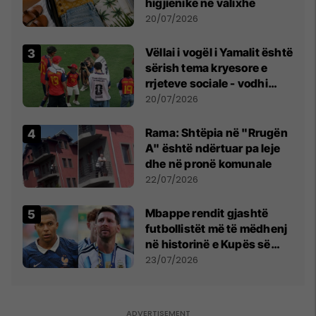
higjienike në valixhe
20/07/2026
Vëllai i vogël i Yamalit është
sërish tema kryesore e
rrjeteve sociale - vodhi
vëmendjen pas finales së
20/07/2026
Kupës së Botës
Rama: Shtëpia në "Rrugën
A" është ndërtuar pa leje
dhe në pronë komunale
22/07/2026
Mbappe rendit gjashtë
futbollistët më të mëdhenj
në historinë e Kupës së
Botës, Messi mbetet i dyti
23/07/2026