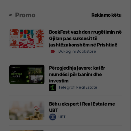
Promo
Reklamo këtu
BookFest vazhdon rrugëtimin në
Gjilan pas suksesit të
jashtëzakonshëm në Prishtinë
Dukagjini Bookstore
Përzgjedhja javore: katër
mundësi për banim dhe
investim
Telegrafi Real Estate
Bëhu ekspert i Real Estate me
UBT
UBT