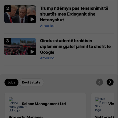
Trump ndërhyn pas tensionimit të
situatës mes Erdoganit dhe
Netanyahut
Amerika
Qindra studentë braktisin
diplomimin gjatë fjalimit të shefit të
Google
Amerika
Jobs
Real Estate
Solace Management Ltd
Viva 
Property Manager
Sektorist/e