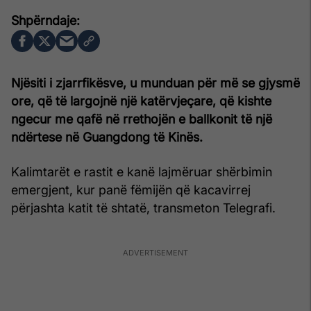
Njësiti i zjarrfikësve, u munduan për më se gjysmë
ore, që të largojnë një katërvjeçare, që kishte
ngecur me qafë në rrethojën e ballkonit të një
ndërtese në Guangdong të Kinës.
Kalimtarët e rastit e kanë lajmëruar shërbimin
emergjent, kur panë fëmijën që kacavirrej
përjashta katit të shtatë, transmeton Telegrafi.