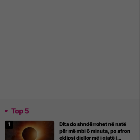
Top 5
Dita do shndërrohet në natë
për më mbi 6 minuta, po afron
eklipsi diellor më i gjatë i