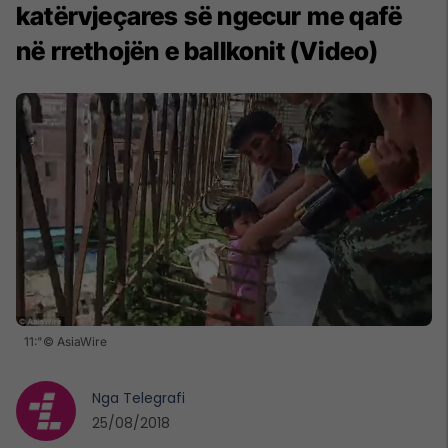
katërvjeçares së ngecur me qafë
në rrethojën e ballkonit (Video)
11:"© AsiaWire
Nga
Telegrafi
25/08/2018