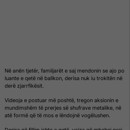
Në anën tjetër, familjarët e saj mendonin se ajo po
luante e qetë në ballkon, derisa nuk iu trokitën në
derë zjarrfikësit.
Videoja e postuar më poshtë, tregon aksionin e
mundimshëm të prerjes së shufrave metalike, në
atë formë që të mos e lëndojnë vogëlushen.
Derisa në fillim ishte e qetë, vajza që mbahej prej