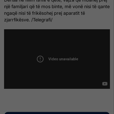
një familjari që të mos binte, më vonë nisi të qante
ngaqë nisi të frikësohej prej aparatit të
zjarrfikësve. /Telegrafi/