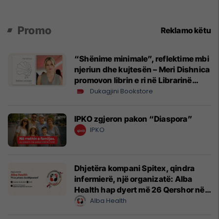
Promo
Reklamo këtu
“Shënime minimale”, reflektime mbi
njeriun dhe kujtesën – Meri Dishnica
promovon librin e ri në Librarinë
Dukagjini
Dukagjini Bookstore
IPKO zgjeron pakon “Diaspora”
IPKO
Dhjetëra kompani Spitex, qindra
infermierë, një organizatë: Alba
Health hap dyert më 26 Qershor në
Cyrih
Alba Health