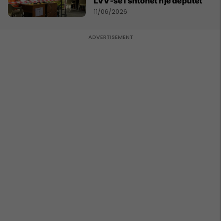
LVV-së i shtohet një deputet
11/06/2026