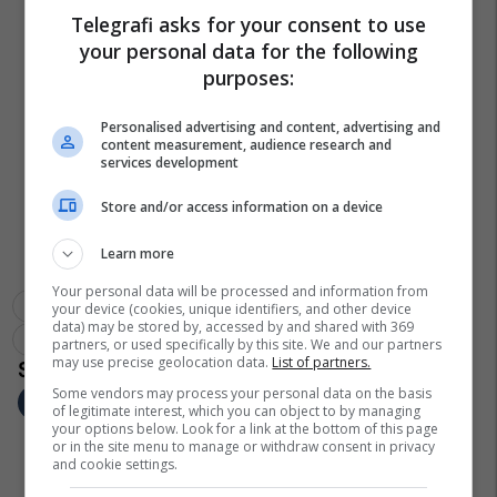
Telegrafi asks for your consent to use
your personal data for the following
purposes:
Personalised advertising and content, advertising and
content measurement, audience research and
services development
Store and/or access information on a device
Learn more
Your personal data will be processed and information from
Ballkon
Rrethojat
Aksion
Guangdong
Kinë
your device (cookies, unique identifiers, and other device
data) may be stored by, accessed by and shared with 369
Zjarrfikësit
partners, or used specifically by this site. We and our partners
may use precise geolocation data.
List of partners.
Some vendors may process your personal data on the basis
of legitimate interest, which you can object to by managing
your options below. Look for a link at the bottom of this page
or in the site menu to manage or withdraw consent in privacy
and cookie settings.