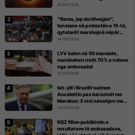
shekullit të 21-të
16/06/2026
“Rama, jep dorëheqjen”,
tensione në protestën e 15-të,
qytetarët marshojnë nëpër
kryeqytet
14/06/2026
LVV kalon në 50 mandate,
numërohen rreth 70% e votave
nga ambasadat
12/06/2026
Ish-ylli i Brazilit sulmon
Ancelottin pas barazimit me
Marokun: E nisi ndeshjen me
formacionin e gabuar
14/06/2026
KQZ fillon publikimin e
rezultateve të ambasadave,