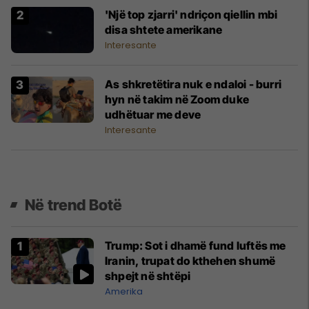
'Një top zjarri' ndriçon qiellin mbi
disa shtete amerikane
Interesante
As shkretëtira nuk e ndaloi - burri
hyn në takim në Zoom duke
udhëtuar me deve
Interesante
Në trend Botë
Trump: Sot i dhamë fund luftës me
Iranin, trupat do kthehen shumë
shpejt në shtëpi
Amerika