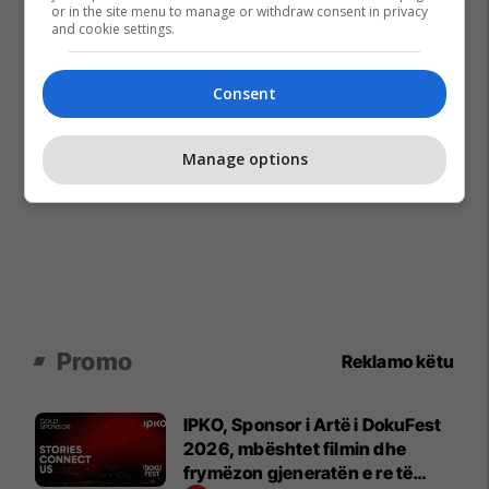
or in the site menu to manage or withdraw consent in privacy
and cookie settings.
Consent
Manage options
Promo
Reklamo këtu
IPKO, Sponsor i Artë i DokuFest
2026, mbështet filmin dhe
frymëzon gjeneratën e re të