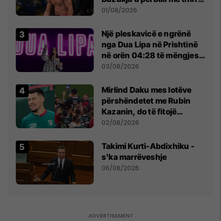
anti-shqiptare nga
01/08/2026
tribunat
Një pleskavicë e ngrënë
nga Dua Lipa në Prishtinë
në orën 04:28 të mëngjesit
- dhe bota digjitale serbe
03/08/2026
shpall gjendjen e luftës
Mirlind Daku mes lotëve
përshëndetet me Rubin
Kazanin, do të fitojë
miliona te Spartak Moska
02/08/2026
Takimi Kurti-Abdixhiku -
s'ka marrëveshje
06/08/2026