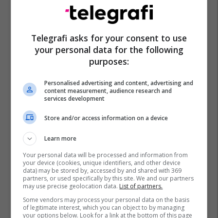
Telegrafi asks for your consent to use
Prokuroria E Kosovës
Policia E Kosovës
Aksion
your personal data for the following
purposes:
Personalised advertising and content, advertising and
content measurement, audience research and
services development
Store and/or access information on a device
Learn more
Your personal data will be processed and information from
your device (cookies, unique identifiers, and other device
data) may be stored by, accessed by and shared with 369
partners, or used specifically by this site. We and our partners
may use precise geolocation data.
List of partners.
Some vendors may process your personal data on the basis
of legitimate interest, which you can object to by managing
your options below. Look for a link at the bottom of this page