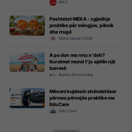
krijuesve
IPKO
Pashtetat MEKA - zgjedhje
praktike për mëngjes, piknik
dhe rrugë
MEKA HALAL FOOD
A po don me rrnu n’deti?
Kursimet mund t’ju sjellin një
banesë
Banka Ekonomike
Mësoni kujdesin shëndetësor
përmes përvojës praktike me
EduCare
Edu Care