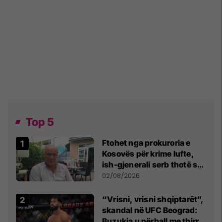
Top 5
Ftohet nga prokuroria e
Kosovës për krime lufte,
ish-gjenerali serb thotë se
dikush e tradhtoi në
02/08/2026
Beograd
“Vrisni, vrisni shqiptarët”,
skandal në UFC Beograd:
Buzukja u përball me thirrje