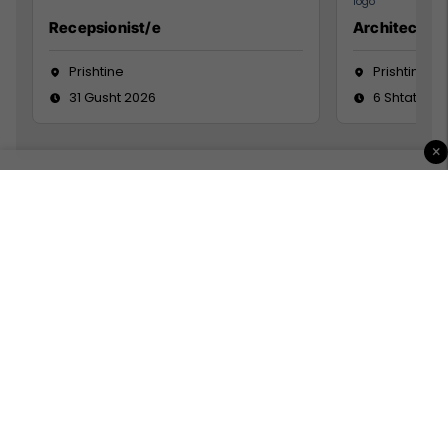
Recepsionist/e
Architect
Prishtine
Prishtinë
31 Gusht 2026
6 Shtator 2
×