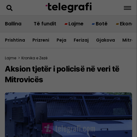
Ballina
Të fundit
Lajme
Botë
Ekono
Prishtina
Prizreni
Peja
Ferizaj
Gjakova
Mitrov
Lajme
>
Kronika e Zezë
Aksion tjetër i policisë në veri të
Mitrovicës