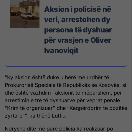
Aksion i policisë në
veri, arrestohen dy
persona të dyshuar
për vrasjen e Oliver
Ivanoviqit
“Ky aksion është duke u bërë me urdhër të
Prokurorisë Speciale të Republikës së Kosovës, si
dhe është vazhdim i aksionit te mëparshëm, për
arrestimin e tre të dyshuarve për veprat penale
“Krim të organizuar” dhe “Keqpërdorim te pozitës
zyrtare””, ka thënë Lutfiu.
Ndryshe ditë më parë policia ka realizuar po