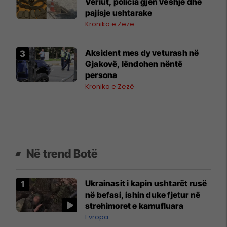
Veriut, policia gjen veshje dhe
pajisje ushtarake
Kronika e Zezë
Aksident mes dy veturash në
Gjakovë, lëndohen nëntë
persona
Kronika e Zezë
Në trend Botë
Ukrainasit i kapin ushtarët rusë
në befasi, ishin duke fjetur në
strehimoret e kamufluara
Evropa