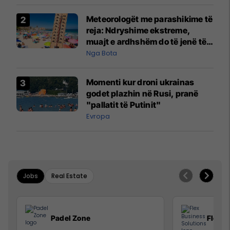
Meteorologët me parashikime të
reja: Ndryshime ekstreme,
muajt e ardhshëm do të jenë të
pazakontë
Nga Bota
Momenti kur droni ukrainas
godet plazhin në Rusi, pranë
"pallatit të Putinit"
Evropa
Jobs
Real Estate
Padel Zone
Flex B