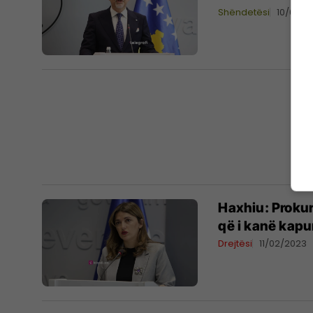
Shëndetësi
10/05/2
Haxhiu: Prokur
që i kanë kapu
Drejtësi
11/02/2023