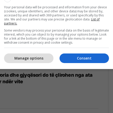
023
Your personal data will be processed and information from your device
(cookies, unique identifiers, and other device data) may be stored by,
accessed by and shared with 369 partners, or used specifically by this
site. We and our partners may use precise geolocation data.
List of
partners.
Some vendors may process your personal data on the basis of legitimate
interest, which you can object to by managing your options below. Look
for a link at the bottom of this page or in the site menu to manage or
withdraw consent in privacy and cookie settings.
Manage options
Consent
oria dhe gjyqësori do të çlirohen nga ata
r ndër vite