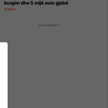
burgim dhe 5 mijë euro gjobë
Drejtësi