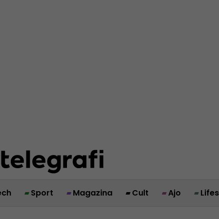
ech
Sport
Magazina
Cult
Ajo
Life