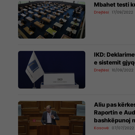
Mbahet testi k
Drejtësi
17/09/2022
IKD: Deklarime
e sistemit gjy
Drejtësi
10/09/2022
Aliu pas kërke
Raportin e Audi
bashkëpunoj m
Kosovë
07/07/2022