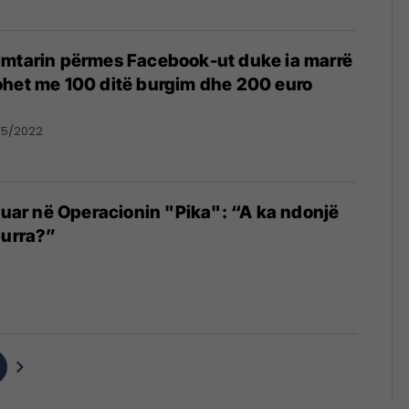
imtarin përmes Facebook-ut duke ia marrë
ohet me 100 ditë burgim dhe 200 euro
05/2022
stuar në Operacionin "Pika": “A ka ndonjë
burra?”