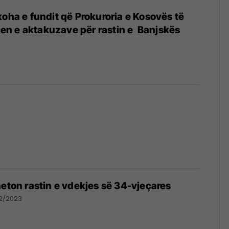
koha e fundit që Prokuroria e Kosovës të
tjen e aktakuzave për rastin e Banjskës
heton rastin e vdekjes së 34-vjeçares
12/2023