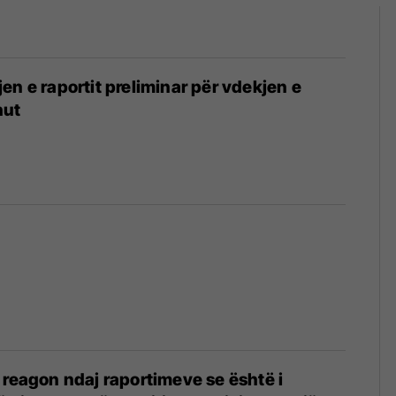
en e raportit preliminar për vdekjen e
hut
 reagon ndaj raportimeve se është i