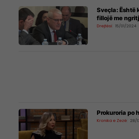
Sveçla: Është 
fillojë me ngri
Drejtësi
15/01/2024
Prokuroria po 
Kronika e Zezë
28/