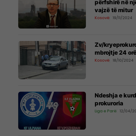
përfshirë në n
vajzë të mitur
Kosovë
19/11/2024
Zv/kryeprokuror
mbrojtje 24 or
Kosovë
18/10/2024
Ndeshja e kurd
prokuroria
Liga e Parë
12/04/2