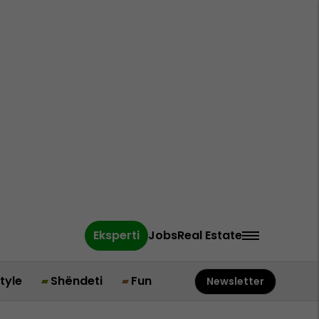
Eksperti
Jobs
Real Estate
style
Shëndeti
Fun
Newsletter