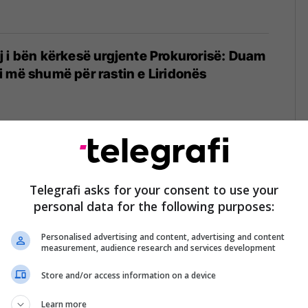
 i bën kërkesë urgjente Prokurorisë: Duam
 më shumë për rastin e Liridonës
aktisje të islamit: Shkelje a 'tragjikomedi'
Telegrafi asks for your consent to use your
personal data for the following purposes:
Personalised advertising and content, advertising and content
measurement, audience research and services development
Store and/or access information on a device
esion të madh nga OSHP dhe Prokuroria për
tenderit me insulina
Learn more