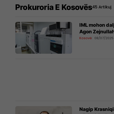
Prokuroria E Kosovës
45 Artikuj
IML mohon dalj
Agon Zejnulla
Kosovë
08/07/2025
Nagip Krasniqi