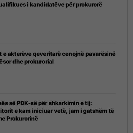
ualifikues i kandidatëve për prokurorë
t e akterëve qeveritarë cenojnë pavarësinë
qësor dhe prokurorial
sës së PDK-së për shkarkimin e tij:
torit e kam iniciuar vetë, jam i gatshëm të
e Prokurorinë