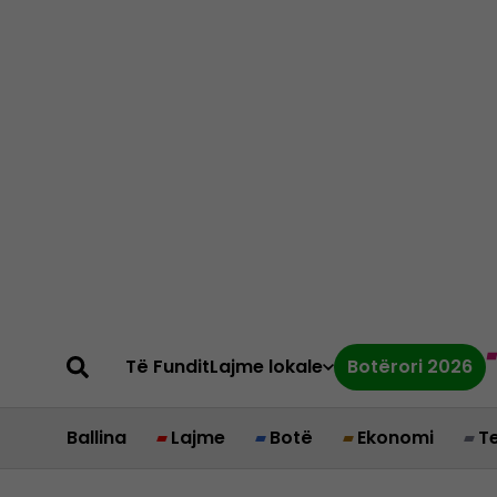
Të Fundit
Lajme lokale
Botërori 2026
Ballina
Lajme
Botë
Ekonomi
T