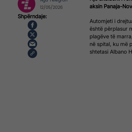
Nga
Telegrafi
aksin Panaja-Nov
12/05/2026
Automjeti i drejt
është përplasur m
plagëve të marra,
në spital, ku më p
shtetasi Albano 