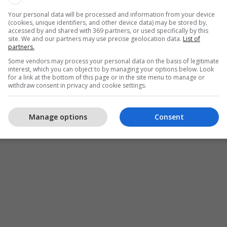
Your personal data will be processed and information from your device
(cookies, unique identifiers, and other device data) may be stored by,
accessed by and shared with 369 partners, or used specifically by this
site. We and our partners may use precise geolocation data.
List of
partners.
Some vendors may process your personal data on the basis of legitimate
interest, which you can object to by managing your options below. Look
for a link at the bottom of this page or in the site menu to manage or
withdraw consent in privacy and cookie settings.
Manage options
Consent