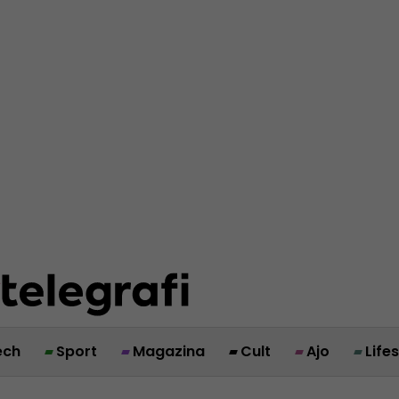
ech
Sport
Magazina
Cult
Ajo
Life