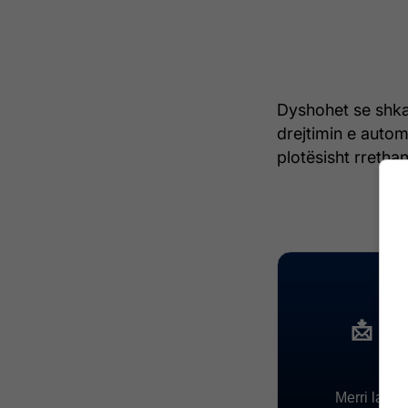
Dyshohet se shkak
drejtimin e automj
plotësisht rrethan