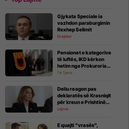
Gjykata Speciale ia
vazhdon paraburgimin
Rexhep Selimit
Drejtësi
Pensionet e kategorive
të luftës, IKD kërkon
hetim nga Prokuroria
për moszbatimin e
Të Tjera
aktgjykimeve
Deliu reagon pas
deklaratës së Krasniqit
për kreun e Prishtinës,
e lidh me rastin "Lule
Lajme
Gjeli"
E quajti "vrasës",