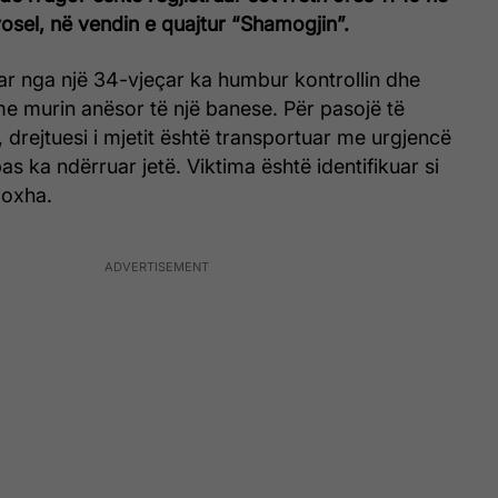
osel, në vendin e quajtur “Shamogjin”.
uar nga një 34-vjeçar ka humbur kontrollin dhe
e murin anësor të një banese. Për pasojë të
 drejtuesi i mjetit është transportuar me urgjencë
as ka ndërruar jetë. Viktima është identifikuar si
Hoxha.