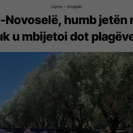
Lajme
>
Shqipëri
-Novoselë, humb jetën n
uk u mbijetoi dot plagëv