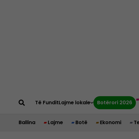
Të Fundit
Lajme lokale
Botërori 2026
Ballina
Lajme
Botë
Ekonomi
T