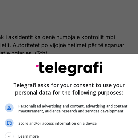
 i aksidentit ka qenë humbja e kontrollit mbi
etit. Autoritetet po vijojnë hetimet për të sqaruar
at e ngjarjes. /Tch/
Telegrafi asks for your consent to use your
personal data for the following purposes:
Personalised advertising and content, advertising and content
measurement, audience research and services development
Store and/or access information on a device
Learn more