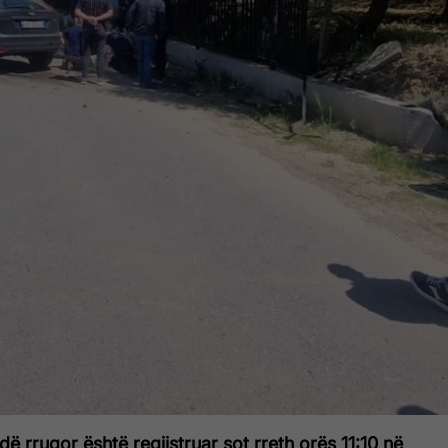
dë rrugor është regjistruar sot rreth orës 11:10 në