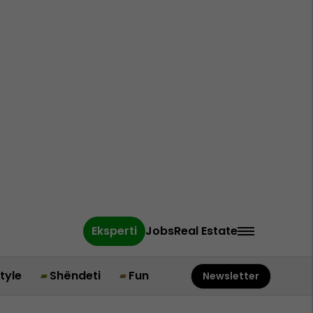
Eksperti
Jobs
Real Estate
style
Shëndeti
Fun
Newsletter