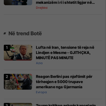
mekanizëm i ri i shtetit ligjor në
Republikën e Kosovës
Drejtësi
Në trend Botë
Lufta në Iran, tensione të reja në
Lindjen e Mesme - GJITHÇKA,
MINUTË PAS MINUTE
Azia
Reagon Berlini pas njoftimit për
tërheqjen e 5000 trupave
amerikane nga Gjermania
Evropa
Trump kritikon ashpër kancelarin