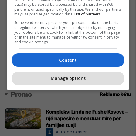
data) may be stored by, accessed by and shared with 369
partners, or used specifically by this site. We and our partners
may use precise geolocation data.
List of partners.
Some vendors may process your personal data on the basis
of legitimate interest, which you can object to by managing
your options below. Look for a link at the bottom of this page
or in the site menu to manage or withdraw consent in privacy
and cookie settings.
Consent
Manage options
Promo
Reklamo këtu
Kompleksi Linda në Fushë Kosovë –
një hapësirë e menduar mirë për
familjen tuaj!
Al Trade Center