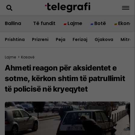
Ballina
Të fundit
Lajme
Botë
Ekono
Prishtina
Prizreni
Peja
Ferizaj
Gjakova
Mitrov
Lajme
>
Kosovë
Ahmeti reagon për aksidentet e
sotme, kërkon shtim të patrullimit
të policisë në kryeqytet