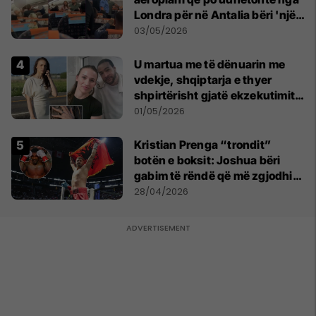
Londra për në Antalia bëri 'një
ulje emergjente' në Prishtinë
03/05/2026
U martua me të dënuarin me
vdekje, shqiptarja e thyer
shpirtërisht gjatë ekzekutimit
të Broadnax
01/05/2026
Kristian Prenga “trondit”
botën e boksit: Joshua bëri
gabim të rëndë që më zgjodhi
mua si kundërshtar
28/04/2026