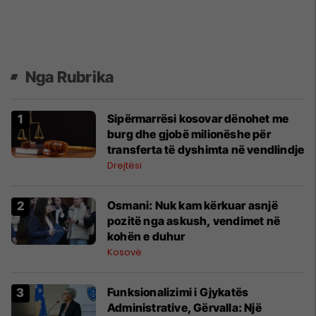
Nga Rubrika
Sipërmarrësi kosovar dënohet me
burg dhe gjobë milionëshe për
transferta të dyshimta në vendlindje
Drejtësi
Osmani: Nuk kam kërkuar asnjë
pozitë nga askush, vendimet në
kohën e duhur
Kosovë
Funksionalizimi i Gjykatës
Administrative, Gërvalla: Një