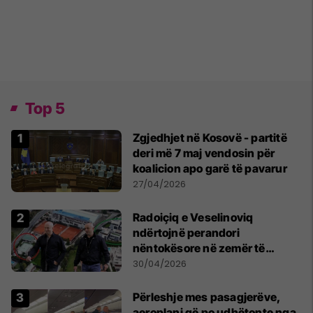
Top 5
Zgjedhjet në Kosovë - partitë
deri më 7 maj vendosin për
koalicion apo garë të pavarur
27/04/2026
Radoiçiq e Veselinoviq
ndërtojnë perandori
nëntokësore në zemër të
Beogradit, nën vilat e tyre
30/04/2026
dyshohet se po bëjnë bunkerë
Përleshje mes pasagjerëve,
aeroplani që po udhëtonte nga