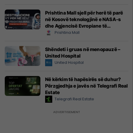
Prishtina Mall sjell për herë të parë
në Kosovë teknologjinë e NASA-s
dhe Agjencisë Evropiane të
Hapësirës (ESA)
Prishtina Mall
Shëndeti i gruas në menopauzë –
United Hospital
United Hospital
Në kërkim të hapësirës së duhur?
Përzgjedhja e javës në Telegrafi Real
Estate
Telegrafi Real Estate