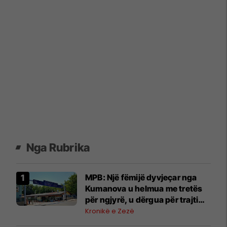
Nga Rubrika
MPB: Një fëmijë dyvjeçar nga
Kumanova u helmua me tretës
për ngjyrë, u dërgua për trajtim
në Shkup
Kronikë e Zezë