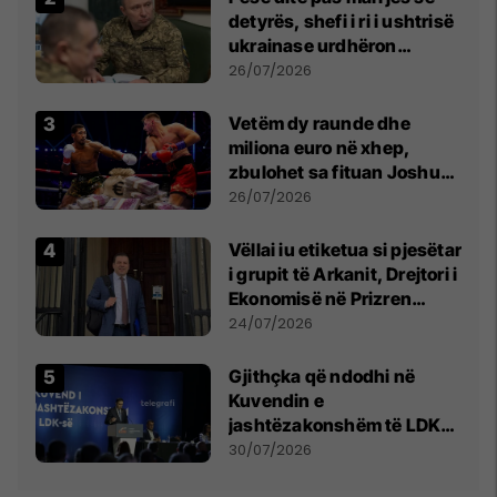
detyrës, shefi i ri i ushtrisë
ukrainase urdhëron
kontroll të madh
26/07/2026
Vetëm dy raunde dhe
miliona euro në xhep,
zbulohet sa fituan Joshua
e Prenga
26/07/2026
Vëllai iu etiketua si pjesëtar
i grupit të Arkanit, Drejtori i
Ekonomisë në Prizren
mohon pretendimet
24/07/2026
Gjithçka që ndodhi në
Kuvendin e
jashtëzakonshëm të LDK-
së
30/07/2026