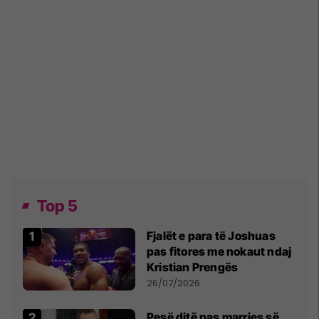
Top 5
Fjalët e para të Joshuas
pas fitores me nokaut ndaj
Kristian Prengës
26/07/2026
Pesë ditë pas marrjes së