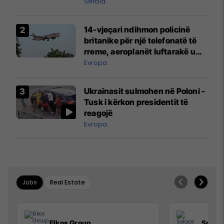
Serbia
14-vjeçari ndihmon policinë
britanike për një telefonatë të
rreme, aeroplanët luftarakë u
ngritën në ajër për të
Evropa
interceptuar fluturaken e Qatar
Airways që po shkonte drejt
Ukrainasit sulmohen në Poloni -
Mançesterit
Tusk i kërkon presidentit të
reagojë
Evropa
Jobs
Real Estate
Elkos Group
Solac