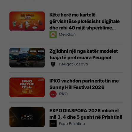
Këtë herë me kartelë
gërvishtëse plotësisht digjitale
dhe mbi 40 mijë shpërblime
instant!
Meridian
Zgjidhni një nga katër modelet
tuaja të preferuara Peugeot
Peugot Kosova
IPKO vazhdon partneritetin me
Sunny Hill Festival 2026
IPKO
EXPO DIASPORA 2026 mbahet
më 3, 4 dhe 5 gusht në Prishtinë
Expo Prishtina