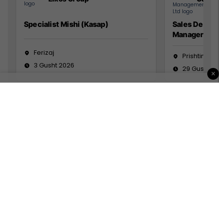
Specialist Mishi (Kasap)
Sales Devel
Manager
Ferizaj
Prishtinë
3 Gusht 2026
29 Gusht 2
×