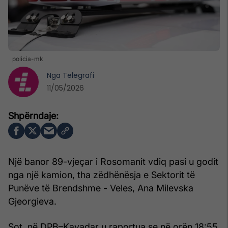
policia-mk
Nga
Telegrafi
11/05/2026
Një banor 89-vjeçar i Rosomanit vdiq pasi u godit
nga një kamion, tha zëdhënësja e Sektorit të
Punëve të Brendshme - Veles, Ana Milevska
Gjeorgieva.
Sot, në DPB–Kavadar u raportua se në orën 18:55