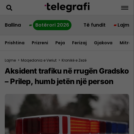
Ballina
Botërori 2026
Të fundit
Lajme
Prishtina
Prizreni
Peja
Ferizaj
Gjakova
Mitrov
Lajme
>
Maqedonia e Veriut
>
Kronikë e Zezë
Aksident trafiku në rrugën Gradsko
– Prilep, humb jetën një person