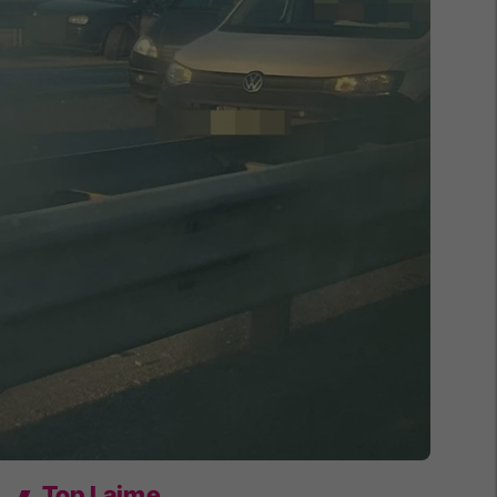
Top Lajme