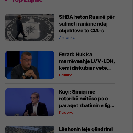
SHBA heton Rusinë për
sulmet iraniane ndaj
objekteve të CIA-s
Amerika
Ferati: Nuk ka
marrëveshje LVV-LDK,
kemi diskutuar vetëm
për parime
Politikë
Kuçi: Simiqi me
retorikë nxitëse po e
paraqet zbatimin e ligjit
në veri si "spastrim
Kosovë
etnik"
Lëshonin leje qëndrimi