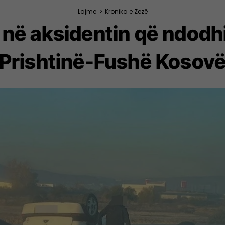
Lajme
>
Kronika e Zezë
 në aksidentin që ndodh
Prishtinë-Fushë Kosov