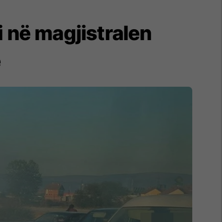
i në magjistralen
ë