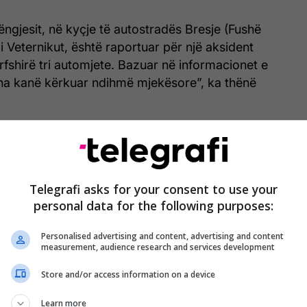
ëngjesit, në kyçje të autostradës Bresje (Fushë
 i Veternikut, është raportuar për një aksident
ërfshirë tri automjete. Bazuar në informacionet e
na kanë kërkuar ndihmë mjekësore”, ka thënë
jësitet relevante policore janë duke u marrë me
Telegrafi asks for your consent to use your
personal data for the following purposes:
në magjistralen Prishtinë-Fushë Kosovë
Personalised advertising and content, advertising and content
measurement, audience research and services development
ndë trafiku ka ndodhur sot në magjistralen Prishtinë-
Store and/or access information on a device
Learn more