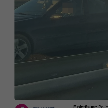
E plotësuar:
Polic