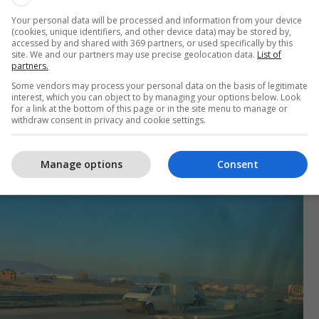
ga vendi i ngjarjes shihet se aksidenti ka qenë i
fshirë disa vetura.
Your personal data will be processed and information from your device
(cookies, unique identifiers, and other device data) may be stored by,
accessed by and shared with 369 partners, or used specifically by this
pasojë e këtij aksidenti ka edhe të lënduar.
site. We and our partners may use precise geolocation data.
List of
partners.
Some vendors may process your personal data on the basis of legitimate
vuar të marrë informacione shtesë nga ana e
interest, which you can object to by managing your options below. Look
ëjtit deri më tani nuk janë përgjigjur. /Telegrafi/
for a link at the bottom of this page or in the site menu to manage or
withdraw consent in privacy and cookie settings.
Manage options
Consent