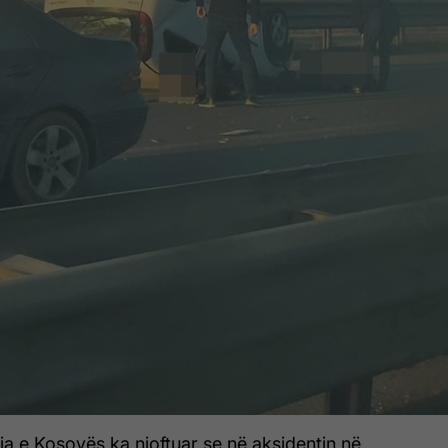
ia e Kosovës ka njoftuar se në aksidentin në