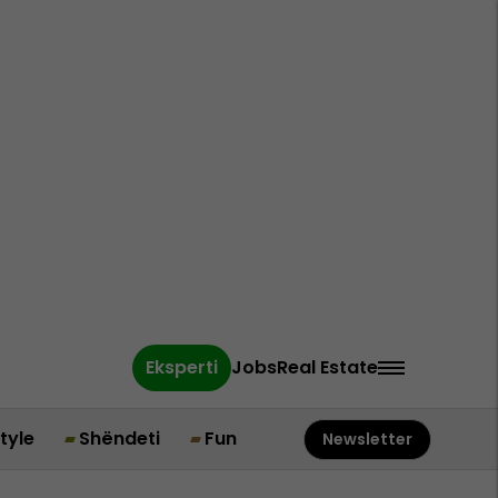
Eksperti
Jobs
Real Estate
style
Shëndeti
Fun
Newsletter