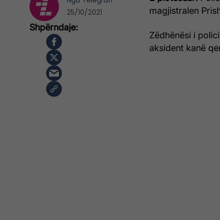
Nga
Telegrafi
magjistralen Pris
25/10/2021
Zëdhënësi i polic
aksident kanë qen