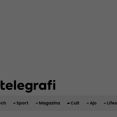
ech
Sport
Magazina
Cult
Ajo
Life