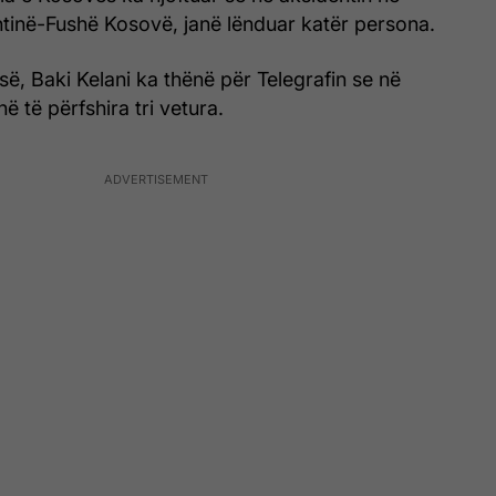
htinë-Fushë Kosovë, janë lënduar katër persona.
isë, Baki Kelani ka thënë për Telegrafin se në
ë të përfshira tri vetura.