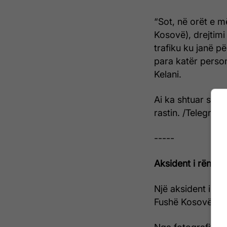
“Sot, në orët e m
Kosovë), drejtimi
trafiku ku janë p
para katër perso
Kelani.
Ai ka shtuar se n
rastin. /Telegrafi/
-----
Aksident i rëndë 
Një aksident i rë
Fushë Kosovë.