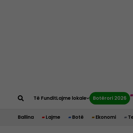
Të Fundit
Lajme lokale
Botërori 2026
Ballina
Lajme
Botë
Ekonomi
T