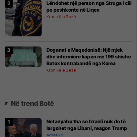
Lëndohet një person nga Struga i cili
po peshkonte në Liqen
Kronikë e Zezë
Doganat e Maqedonisë: Një mjek
dhe infermiere kapen me 199 shishe
Botox kontrabandë nga Korea
Kronikë e Zezë
Në trend Botë
Netanyahu tha se Izraeli nuk do të
largohet nga Libani, reagon Trump
Amerika