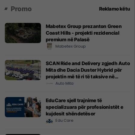
Promo
Reklamo këtu
Mabetex Group prezanton Green
Coast Hills - projekti rezidencial
premium në Palasë
Mabetex Group
SCAN Ride and Delivery zgjedh Auto
Mita dhe Dacia Duster Hybrid për
projektin më të ri të taksive në
Prishtinë
Auto Mita
EduCare sjell trajnime të
specializuara për profesionistët e
kujdesit shëndetësor
Edu Care