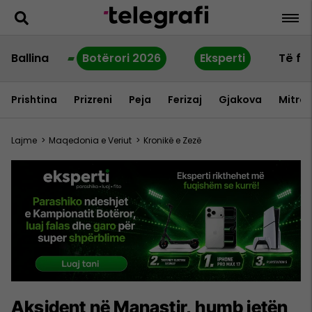
Ballina
Botërori 2026
Eksperti
Të fu
Prishtina
Prizreni
Peja
Ferizaj
Gjakova
Mitrov
Lajme
>
Maqedonia e Veriut
>
Kronikë e Zezë
Aksident në Manastir, humb jetën