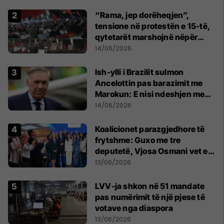
“Rama, jep dorëheqjen”,
tensione në protestën e 15-të,
qytetarët marshojnë nëpër
kryeqytet
14/06/2026
Ish-ylli i Brazilit sulmon
Ancelottin pas barazimit me
Marokun: E nisi ndeshjen me
formacionin e gabuar
14/06/2026
Koalicionet parazgjedhore të
frytshme: Guxo me tre
deputetë, Vjosa Osmani vet e
treta në Kuvend
13/06/2026
LVV-ja shkon në 51 mandate
pas numërimit të një pjese të
votave nga diaspora
13/06/2026