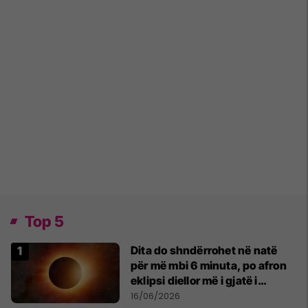
Top 5
Dita do shndërrohet në natë
për më mbi 6 minuta, po afron
eklipsi diellor më i gjatë i
shekullit të 21-të
16/06/2026