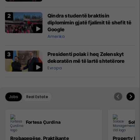
Qindra studentë braktisin
diplomimin gjatë fjalimit të shefit të
Google
Amerika
Presidenti polak i heq Zelenskyt
dekoratën më të lartë shtetërore
Evropa
Jobs
Real Estate
Fortesa Çurdina
Sola
Rrobaqepëse, Praktikante
Property M