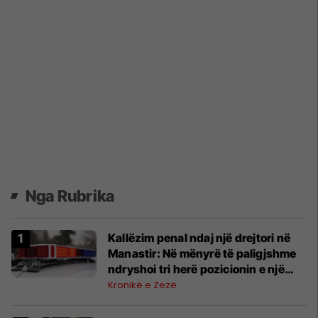
Nga Rubrika
Kallëzim penal ndaj një drejtori në
Manastir: Në mënyrë të paligjshme
ndryshoi tri herë pozicionin e një
punonjësi
Kronikë e Zezë