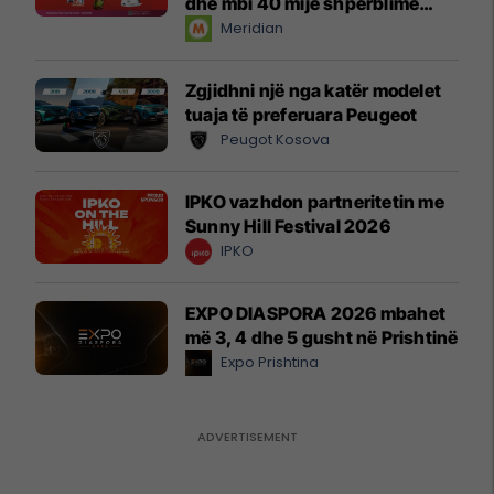
dhe mbi 40 mijë shpërblime
instant!
Meridian
Zgjidhni një nga katër modelet
tuaja të preferuara Peugeot
Peugot Kosova
IPKO vazhdon partneritetin me
Sunny Hill Festival 2026
IPKO
EXPO DIASPORA 2026 mbahet
më 3, 4 dhe 5 gusht në Prishtinë
Expo Prishtina