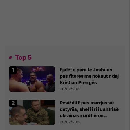
Top 5
Fjalët e para të Joshuas
pas fitores me nokaut ndaj
Kristian Prengës
26/07/2026
Pesë ditë pas marrjes së
detyrës, shefi i ri i ushtrisë
ukrainase urdhëron
kontroll të madh
26/07/2026