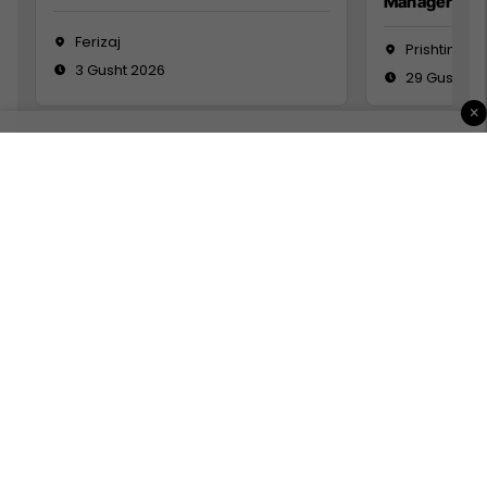
Manager
Ferizaj
Prishtinë
3 Gusht 2026
29 Gusht 2
×