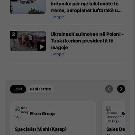
britanike për një telefonatë të
rreme, aeroplanët luftarakë u
ngritën në ajër për të
Evropa
interceptuar fluturaken e Qatar
Airways që po shkonte drejt
Ukrainasit sulmohen në Poloni -
Mançesterit
Tusk i kërkon presidentit të
reagojë
Evropa
Jobs
Real Estate
Elkos Group
Solac
Specialist Mishi (Kasap)
Sales Devel