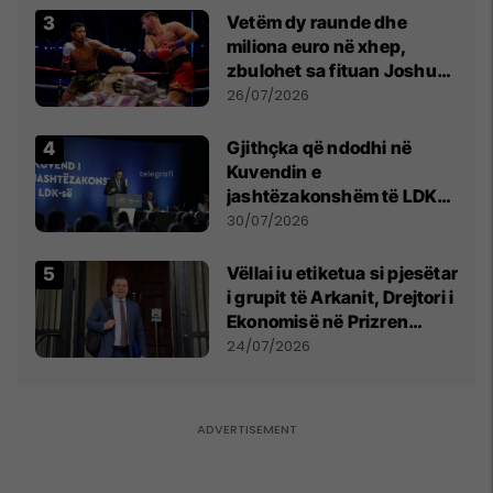
Vetëm dy raunde dhe
miliona euro në xhep,
zbulohet sa fituan Joshua
e Prenga
26/07/2026
Gjithçka që ndodhi në
Kuvendin e
jashtëzakonshëm të LDK-
së
30/07/2026
Vëllai iu etiketua si pjesëtar
i grupit të Arkanit, Drejtori i
Ekonomisë në Prizren
mohon pretendimet
24/07/2026