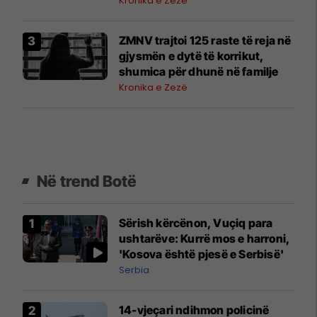
Kronika e Zezë
ZMNV trajtoi 125 raste të reja në
gjysmën e dytë të korrikut,
shumica për dhunë në familje
Kronika e Zezë
Në trend Botë
Sërish kërcënon, Vuçiq para
ushtarëve: Kurrë mos e harroni,
'Kosova është pjesë e Serbisë'
Serbia
14-vjeçari ndihmon policinë