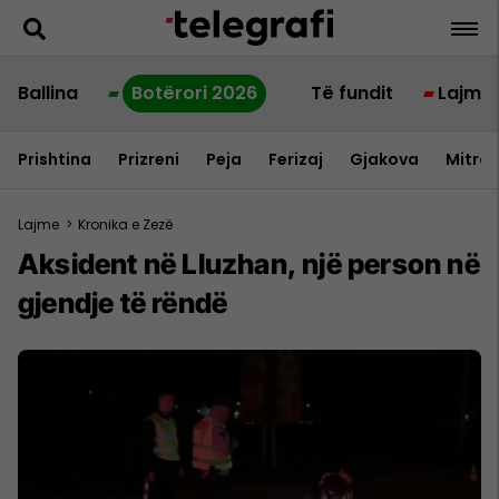
Ballina
Botërori 2026
Të fundit
Lajme
Prishtina
Prizreni
Peja
Ferizaj
Gjakova
Mitrov
Lajme
>
Kronika e Zezë
Aksident në Lluzhan, një person në
gjendje të rëndë