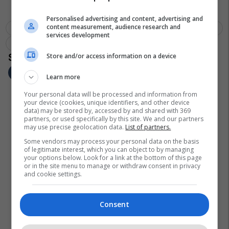
Personalised advertising and content, advertising and
content measurement, audience research and
Magjistralja Prishtinë - Fushë Kosovë
Aksident Komunikacioni
services development
Flora Ahmeti
Store and/or access information on a device
Learn more
Your personal data will be processed and information from
your device (cookies, unique identifiers, and other device
data) may be stored by, accessed by and shared with 369
partners, or used specifically by this site. We and our partners
may use precise geolocation data.
List of partners.
Some vendors may process your personal data on the basis
of legitimate interest, which you can object to by managing
your options below. Look for a link at the bottom of this page
or in the site menu to manage or withdraw consent in privacy
and cookie settings.
Consent