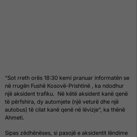
“Sot rreth orës 18:30 kemi pranuar informatën se
në rrugën Fushë Kosovë-Prishtinë , ka ndodhur
një aksident trafiku. Në këtë aksident kanë qenë
të përfshira, dy automjete (një veturë dhe një
autobus) të cilat kanë qenë në lëvizje”, ka thënë
Ahmeti.
Sipas zëdhënëses, si pasojë e aksidentit lëndime