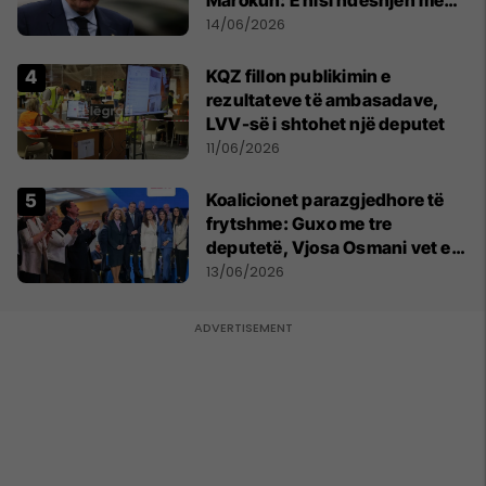
formacionin e gabuar
14/06/2026
KQZ fillon publikimin e
rezultateve të ambasadave,
LVV-së i shtohet një deputet
11/06/2026
Koalicionet parazgjedhore të
frytshme: Guxo me tre
deputetë, Vjosa Osmani vet e
treta në Kuvend
13/06/2026