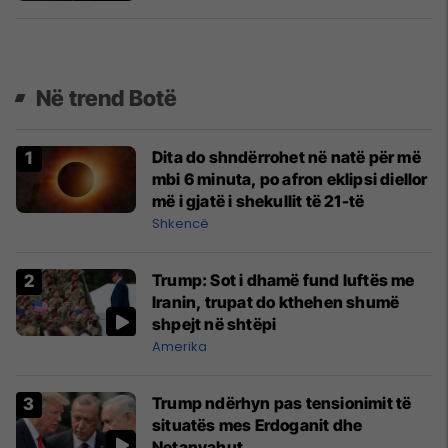
Në trend Botë
Dita do shndërrohet në natë për më
mbi 6 minuta, po afron eklipsi diellor
më i gjatë i shekullit të 21-të
Shkencë
Trump: Sot i dhamë fund luftës me
Iranin, trupat do kthehen shumë
shpejt në shtëpi
Amerika
Trump ndërhyn pas tensionimit të
situatës mes Erdoganit dhe
Netanyahut