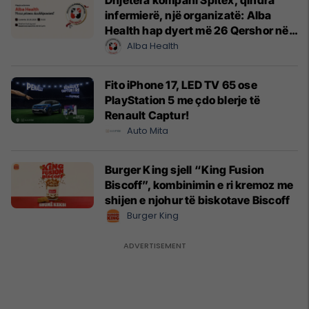
infermierë, një organizatë: Alba
Health hap dyert më 26 Qershor në
Cyrih
Alba Health
Fito iPhone 17, LED TV 65 ose
PlayStation 5 me çdo blerje të
Renault Captur!
Auto Mita
Burger King sjell “King Fusion
Biscoff”, kombinimin e ri kremoz me
shijen e njohur të biskotave Biscoff
Burger King