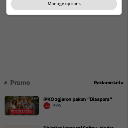
Manage options
Promo
Reklamo këtu
IPKO zgjeron pakon “Diaspora”
IPKO
Dhjetëra kompani Spitex, qindra