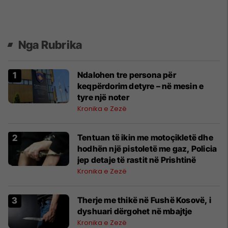
Nga Rubrika
Ndalohen tre persona për
keqpërdorim detyre – në mesin e
tyre një noter
Kronika e Zezë
Tentuan të ikin me motoçikletë dhe
hodhën një pistoletë me gaz, Policia
jep detaje të rastit në Prishtinë
Kronika e Zezë
Therje me thikë në Fushë Kosovë, i
dyshuari dërgohet në mbajtje
Kronika e Zezë