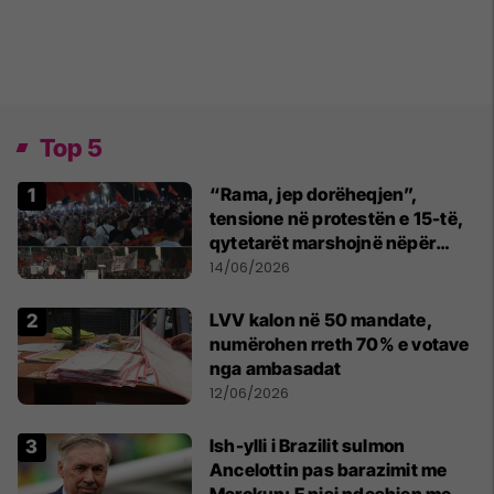
Top 5
“Rama, jep dorëheqjen”,
tensione në protestën e 15-të,
qytetarët marshojnë nëpër
kryeqytet
14/06/2026
LVV kalon në 50 mandate,
numërohen rreth 70% e votave
nga ambasadat
12/06/2026
Ish-ylli i Brazilit sulmon
Ancelottin pas barazimit me
Marokun: E nisi ndeshjen me