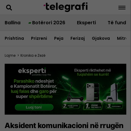
Ballina
Botërori 2026
Eksperti
Të fundit
Prishtina
Prizreni
Peja
Ferizaj
Gjakova
Mitrov
Lajme
>
Kronika e Zezë
Aksident komunikacioni në rrugën