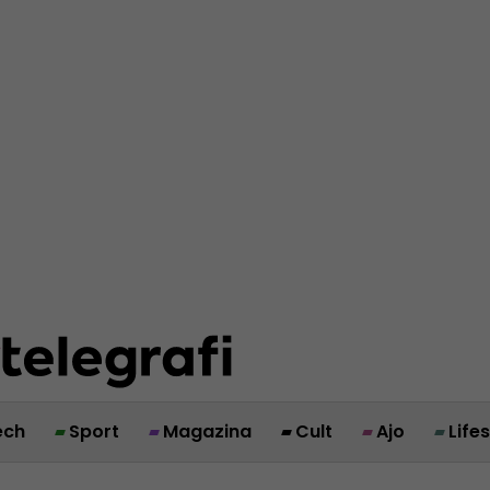
ech
Sport
Magazina
Cult
Ajo
Life