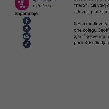
Nga
Telegrafi
"hero" i cili vdiq
07/01/2020
arkivoli, gjatë fune
Sipas mediave të 
dhe kolegu Geoff
zjarrfikësve me t
para Krishtlindjes