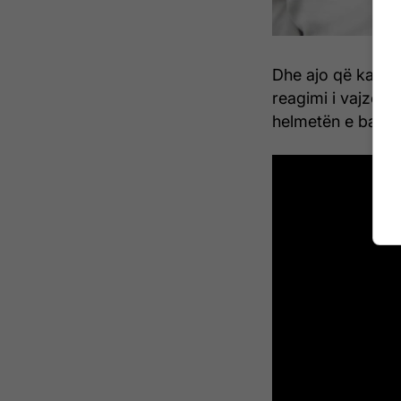
Dhe ajo që ka pr
reagimi i vajzës 
helmetën e babait