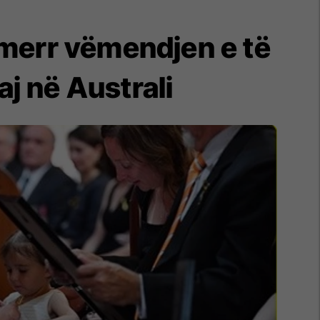
a merr vëmendjen e të
saj në Australi