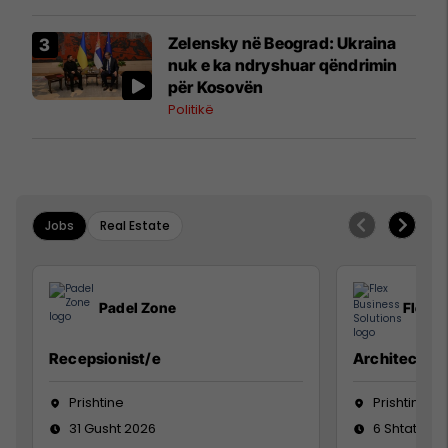
Zelensky në Beograd: Ukraina
nuk e ka ndryshuar qëndrimin
për Kosovën
Politikë
Jobs
Real Estate
Padel Zone
Flex B
Recepsionist/e
Architect
Prishtine
Prishtinë
31 Gusht 2026
6 Shtator 2