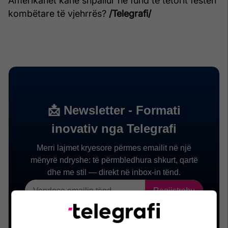
Amerikanët kanë shpallur në fund të tetorit festën
kombëtare të vjehrrës?
/Telegrafi/