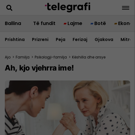
Ballina
Të fundit
Lajme
Botë
Ekono
Prishtina
Prizreni
Peja
Ferizaj
Gjakova
Mitrov
Ajo
>
Familja
>
Psikologji-familja
>
Këshilla dhe arsye
Ah, kjo vjehrra ime!