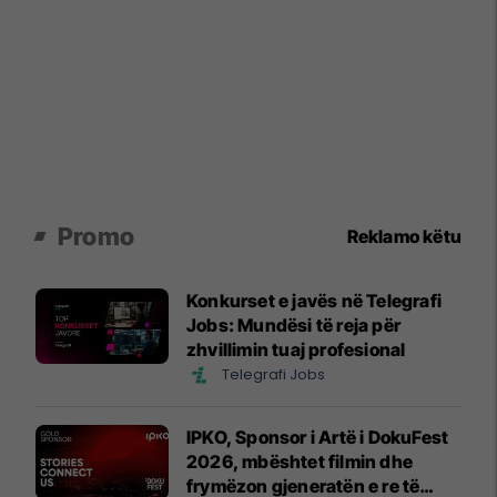
Promo
Reklamo këtu
Konkurset e javës në Telegrafi
Jobs: Mundësi të reja për
zhvillimin tuaj profesional
Telegrafi Jobs
IPKO, Sponsor i Artë i DokuFest
2026, mbështet filmin dhe
frymëzon gjeneratën e re të