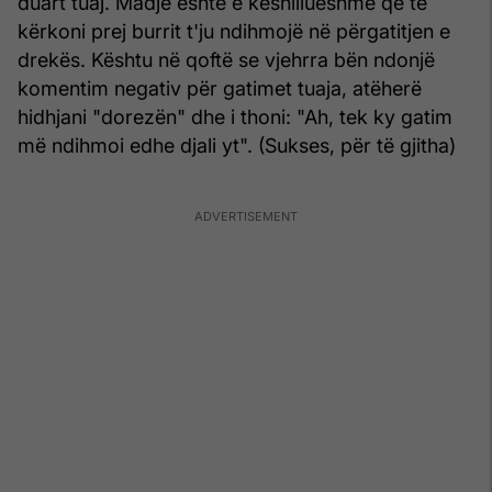
duart tuaj. Madje është e këshillueshme që të
kërkoni prej burrit t'ju ndihmojë në përgatitjen e
drekës. Kështu në qoftë se vjehrra bën ndonjë
komentim negativ për gatimet tuaja, atëherë
hidhjani "dorezën" dhe i thoni: "Ah, tek ky gatim
më ndihmoi edhe djali yt". (Sukses, për të gjitha)