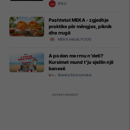
krijuesve
IPKO
Pashtetat MEKA - zgjedhje
praktike për mëngjes, piknik
dhe rrugë
MEKA HALAL FOOD
A po don me rrnu n’deti?
Kursimet mund t’ju sjellin një
banesë
Banka Ekonomike