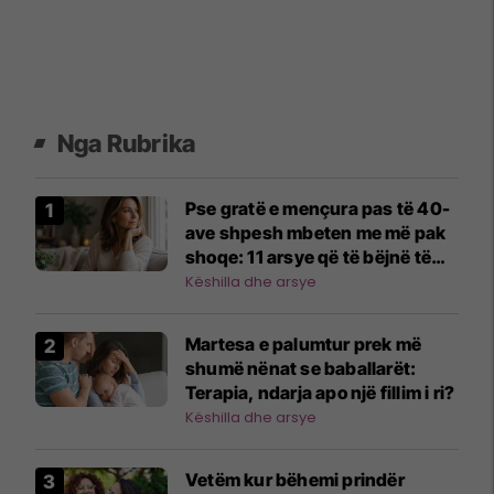
Nga Rubrika
Pse gratë e mençura pas të 40-
ave shpesh mbeten me më pak
shoqe: 11 arsye që të bëjnë të
mendosh
Këshilla dhe arsye
Martesa e palumtur prek më
shumë nënat se baballarët:
Terapia, ndarja apo një fillim i ri?
Këshilla dhe arsye
Vetëm kur bëhemi prindër