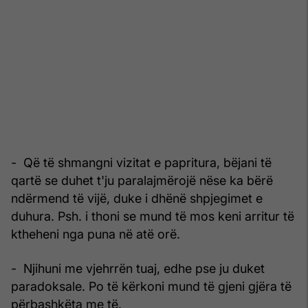
- Që të shmangni vizitat e papritura, bëjani të
qartë se duhet t'ju paralajmërojë nëse ka bërë
ndërmend të vijë, duke i dhënë shpjegimet e
duhura. Psh. i thoni se mund të mos keni arritur të
ktheheni nga puna në atë orë.
- Njihuni me vjehrrën tuaj, edhe pse ju duket
paradoksale. Po të kërkoni mund të gjeni gjëra të
përbashkëta me të.