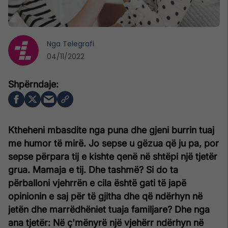
Nga
Telegrafi
04/11/2022
Ktheheni mbasdite nga puna dhe gjeni burrin tuaj
me humor të mirë. Jo sepse u gëzua që ju pa, por
sepse përpara tij e kishte qenë në shtëpi një tjetër
grua. Mamaja e tij. Dhe tashmë? Si do ta
përballoni vjehrrën e cila është gati të japë
opinionin e saj për të gjitha dhe që ndërhyn në
jetën dhe marrëdhëniet tuaja familjare? Dhe nga
ana tjetër: Në ç'mënyrë një vjehërr ndërhyn në