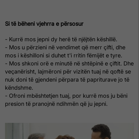
Si të bëheni vjehrra e përsosur
- Kurrë mos jepni dy herë të njëjtën këshillë.
- Mos u përzieni në vendimet që merr çifti, dhe
mos i këshilloni si duhet t'i rritin fëmijët e tyre.
- Mos shkoni orë e minutë në shtëpinë e çiftit. Dhe
veçanërisht, lajmëroni për vizitën tuaj në qoftë se
nuk doni të gjendeni përpara të papriturave jo të
këndshme.
- Ofroni mbështetjen tuaj, por kurrë mos ju bëni
presion të pranojnë ndihmën që ju jepni.