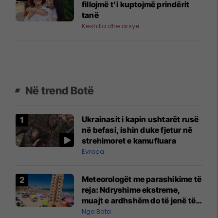
fillojmë t’i kuptojmë prindërit
tanë
Këshilla dhe arsye
Në trend Botë
Ukrainasit i kapin ushtarët rusë
në befasi, ishin duke fjetur në
strehimoret e kamufluara
Evropa
Meteorologët me parashikime të
reja: Ndryshime ekstreme,
muajt e ardhshëm do të jenë të
pazakontë
Nga Bota