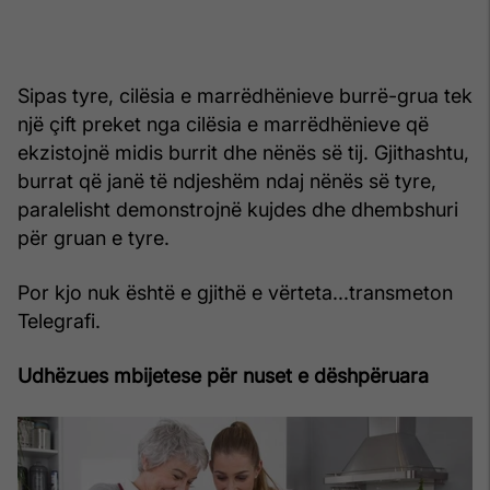
Sipas tyre, cilësia e marrëdhënieve burrë-­grua tek
një çift preket nga cilësia e marrëdhënieve që
ekzistojnë midis burrit dhe nënës së tij. Gjithashtu,
burrat që janë të ndjeshëm ndaj nënës së tyre,
paralelisht demonstrojnë kujdes dhe dhembshuri
për gruan e tyre.
Por kjo nuk është e gjithë e vërteta...transmeton
Telegrafi.
Udhëzues mbijetese për nuset e dëshpëruara