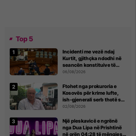
Top 5
Incidenti me vezë ndaj
Kurtit, gjithçka ndodhi në
seancën konstituive të
Kuvendit
06/08/2026
Ftohet nga prokuroria e
Kosovës për krime lufte,
ish-gjenerali serb thotë se
dikush e tradhtoi në
02/08/2026
Beograd
Një pleskavicë e ngrënë
nga Dua Lipa në Prishtinë
në orën 04:28 të mëngjesit