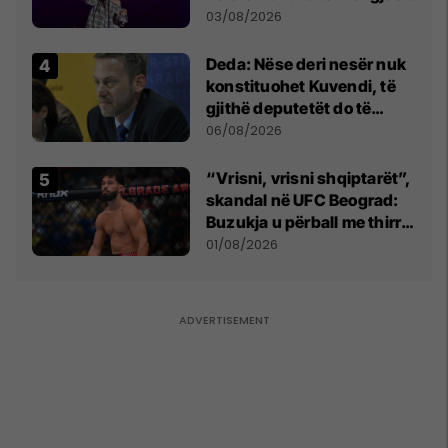
- dhe bota digjitale serbe
03/08/2026
shpall gjendjen e luftës
Deda: Nëse deri nesër nuk
konstituohet Kuvendi, të
gjithë deputetët do të
bëjnë shkelje të rëndë
06/08/2026
kushtetuese
“Vrisni, vrisni shqiptarët”,
skandal në UFC Beograd:
Buzukja u përball me thirrje
anti-shqiptare nga
01/08/2026
tribunat