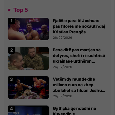
Top 5
Fjalët e para të Joshuas
pas fitores me nokaut ndaj
Kristian Prengës
26/07/2026
Pesë ditë pas marrjes së
detyrës, shefi i ri i ushtrisë
ukrainase urdhëron
kontroll të madh
26/07/2026
Vetëm dy raunde dhe
miliona euro në xhep,
zbulohet sa fituan Joshua
e Prenga
26/07/2026
Gjithçka që ndodhi në
Kuvendin e