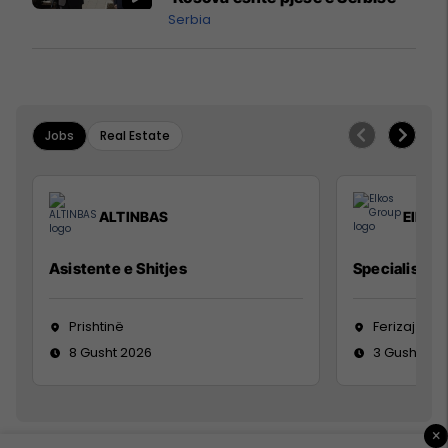
Serbia
Jobs
Real Estate
ALTINBAS
Elkos
Asistente e Shitjes
Specialist Mi
Prishtinë
Ferizaj
8 Gusht 2026
3 Gusht 20
×