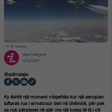
11:"© Liveleak
Nga
Telegrafi
12/12/2017
Ky është një moment rrëqethës kur një aeroplan
luftarak rus i armatosur deri në dhëmbë, për pak
sa nuk përplaset në ajër me një koleg të tij i cili