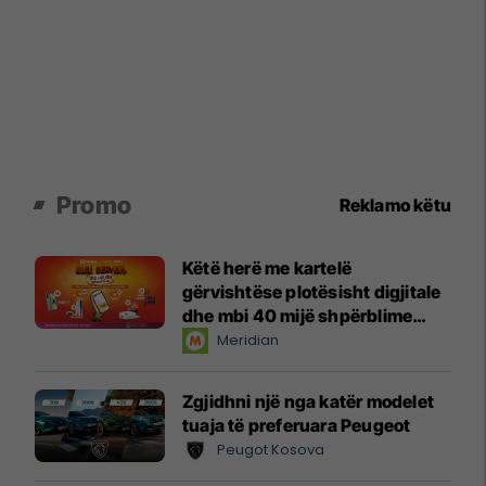
Promo
Reklamo këtu
Këtë herë me kartelë
gërvishtëse plotësisht digjitale
dhe mbi 40 mijë shpërblime
instant!
Meridian
Zgjidhni një nga katër modelet
tuaja të preferuara Peugeot
Peugot Kosova