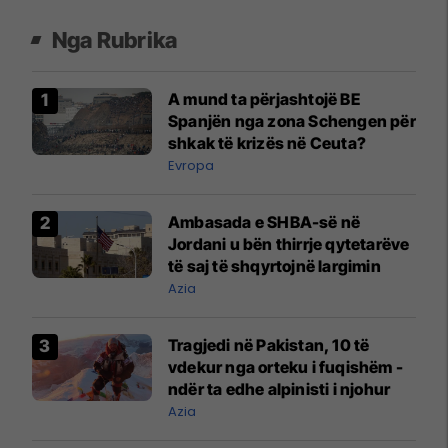
Nga Rubrika
A mund ta përjashtojë BE
Spanjën nga zona Schengen për
shkak të krizës në Ceuta?
Evropa
Ambasada e SHBA-së në
Jordani u bën thirrje qytetarëve
të saj të shqyrtojnë largimin
Azia
​Tragjedi në Pakistan, 10 të
vdekur nga orteku i fuqishëm -
ndër ta edhe alpinisti i njohur
Azia