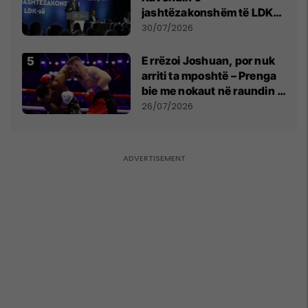
jashtëzakonshëm të LDK-
së
30/07/2026
E rrëzoi Joshuan, por nuk
arriti ta mposhtë – Prenga
bie me nokaut në raundin e
dytë
26/07/2026