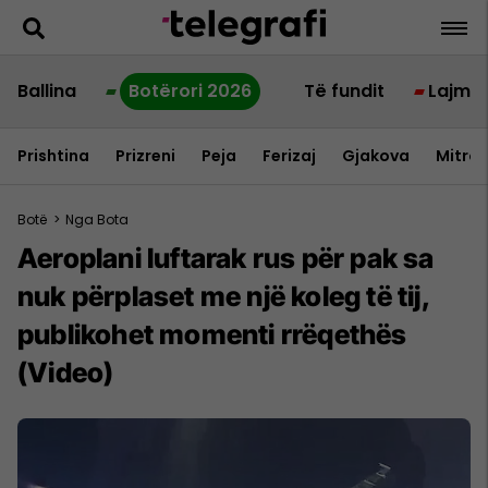
Ballina
Botërori 2026
Të fundit
Lajme
Prishtina
Prizreni
Peja
Ferizaj
Gjakova
Mitrov
Botë
>
Nga Bota
Aeroplani luftarak rus për pak sa
nuk përplaset me një koleg të tij,
publikohet momenti rrëqethës
(Video)