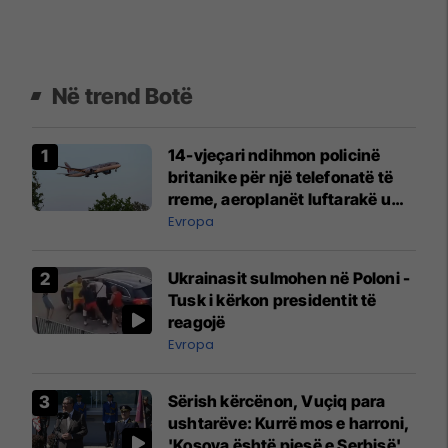
Në trend Botë
14-vjeçari ndihmon policinë
britanike për një telefonatë të
rreme, aeroplanët luftarakë u
ngritën në ajër për të
Evropa
interceptuar fluturaken e Qatar
Airways që po shkonte drejt
Ukrainasit sulmohen në Poloni -
Mançesterit
Tusk i kërkon presidentit të
reagojë
Evropa
Sërish kërcënon, Vuçiq para
ushtarëve: Kurrë mos e harroni,
'Kosova është pjesë e Serbisë'