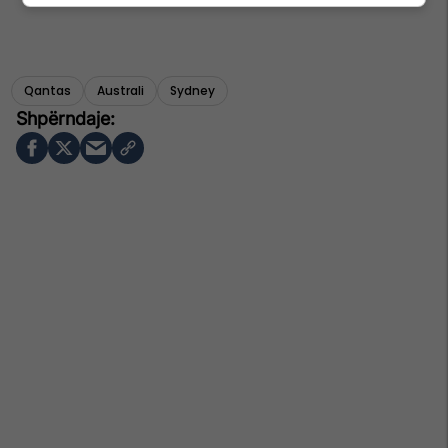
Qantas
Australi
Sydney