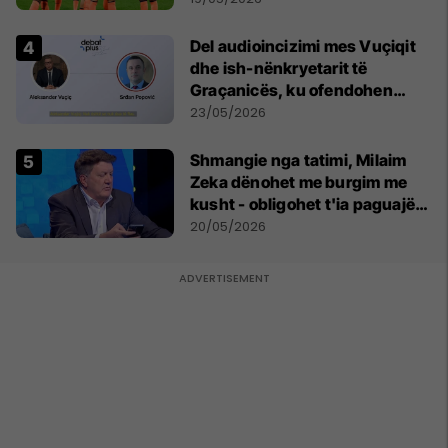
Del audioincizimi mes Vuçiqit
dhe ish-nënkryetarit të
Graçanicës, ku ofendohen
krerë të Kishës Ortodokse
23/05/2026
Serbe
Shmangie nga tatimi, Milaim
Zeka dënohet me burgim me
kusht - obligohet t'ia paguajë
ATK-së 81 mijë euro
20/05/2026