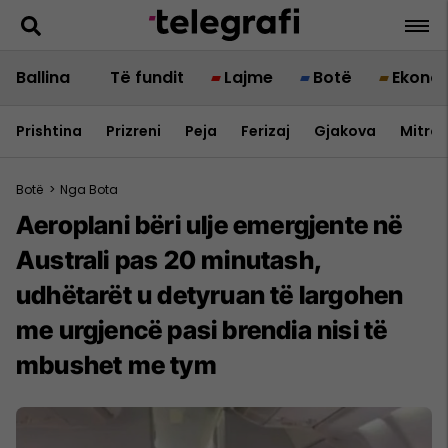
Ballina
Të fundit
Lajme
Botë
Ekono
Prishtina
Prizreni
Peja
Ferizaj
Gjakova
Mitrov
Botë
>
Nga Bota
Aeroplani bëri ulje emergjente në
Australi pas 20 minutash,
udhëtarët u detyruan të largohen
me urgjencë pasi brendia nisi të
mbushet me tym