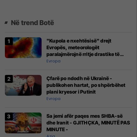
Në trend Botë
"Kupola e nxehtësisë" drejt
Evropës, meteorologët
paralajmërojnë rritje drastike të
temperaturave
Evropa
Çfarë po ndodh në Ukrainë -
publikohen hartat, po shpërbëhet
plani kryesor i Putinit
Evropa
Sa jemi afër paqes mes SHBA-së
dhe Iranit - GJITHÇKA, MINUTË PAS
MINUTE -
Azia