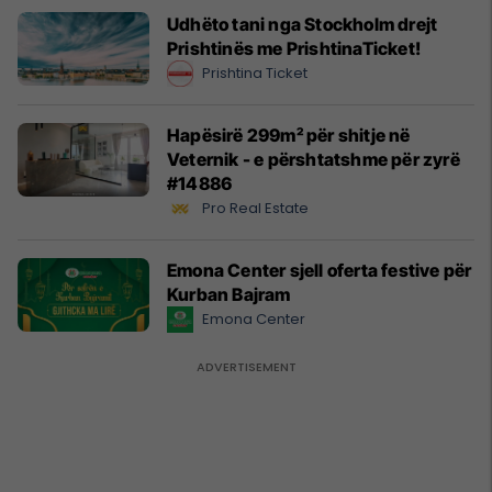
Udhëto tani nga Stockholm drejt
Prishtinës me PrishtinaTicket!
Prishtina Ticket
Hapësirë 299m² për shitje në
Veternik - e përshtatshme për zyrë
#14886
Pro Real Estate
Emona Center sjell oferta festive për
Kurban Bajram
Emona Center