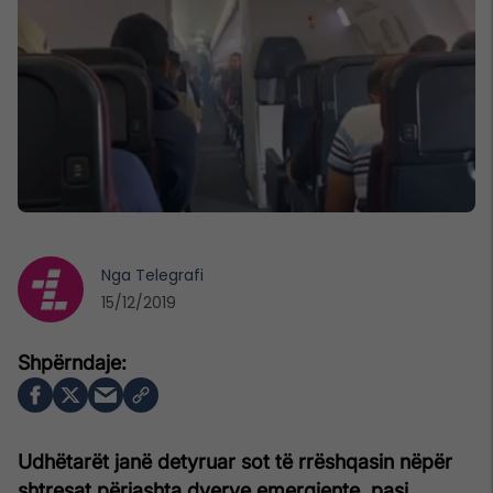
Nga
Telegrafi
15/12/2019
Udhëtarët janë detyruar sot të rrëshqasin nëpër
shtresat përjashta dyerve emergjente, pasi