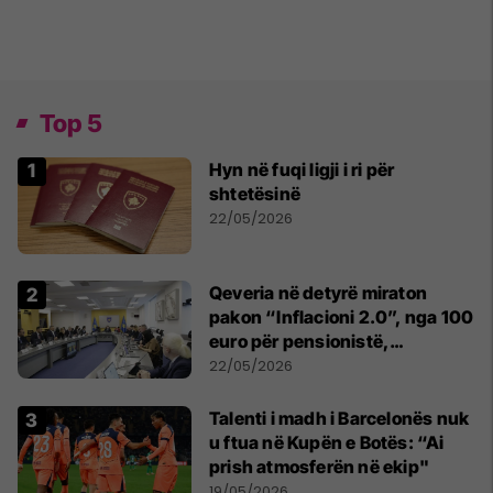
Top 5
Hyn në fuqi ligji i ri për
shtetësinë
22/05/2026
Qeveria në detyrë miraton
pakon “Inflacioni 2.0”, nga 100
euro për pensionistë,
punëtorët privat, fëmijë dhe
22/05/2026
studentë
Talenti i madh i Barcelonës nuk
u ftua në Kupën e Botës: “Ai
prish atmosferën në ekip"
19/05/2026