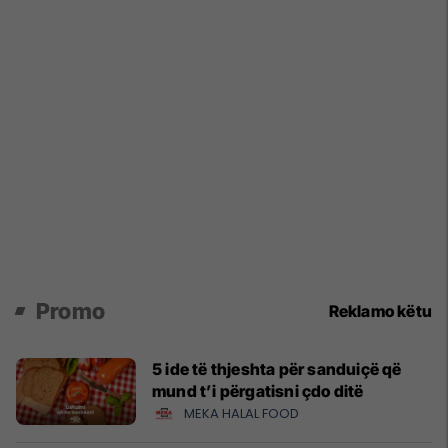
Promo
Reklamo këtu
5 ide të thjeshta për sanduiçë që
mund t’i përgatisni çdo ditë
MEKA HALAL FOOD