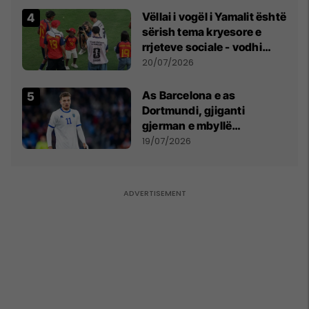
Vëllai i vogël i Yamalit është
sërish tema kryesore e
rrjeteve sociale - vodhi
vëmendjen pas finales së
20/07/2026
Kupës së Botës
As Barcelona e as
Dortmundi, gjiganti
gjerman e mbyllë
marrëveshjen për Fisnik
19/07/2026
Asllanin