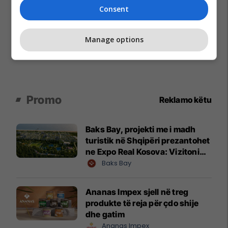
Consent
Manage options
Promo
Reklamo këtu
Baks Bay, projekti me i madh
turistik në Shqipëri prezantohet
ne Expo Real Kosova: Vizitoni
shtandin dhe zbuloni
Baks Bay
mundësitë e investimit
Ananas Impex sjell në treg
produkte të reja për çdo shije
dhe gatim
Ananas Impex