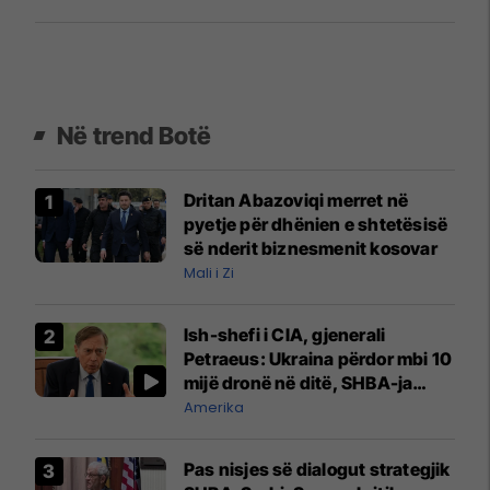
Në trend Botë
Dritan Abazoviqi merret në
pyetje për dhënien e shtetësisë
së nderit biznesmenit kosovar
Mali i Zi
Ish-shefi i CIA, gjenerali
Petraeus: Ukraina përdor mbi 10
mijë dronë në ditë, SHBA-ja
mbetet shumë prapa në
Amerika
prodhim
Pas nisjes së dialogut strategjik