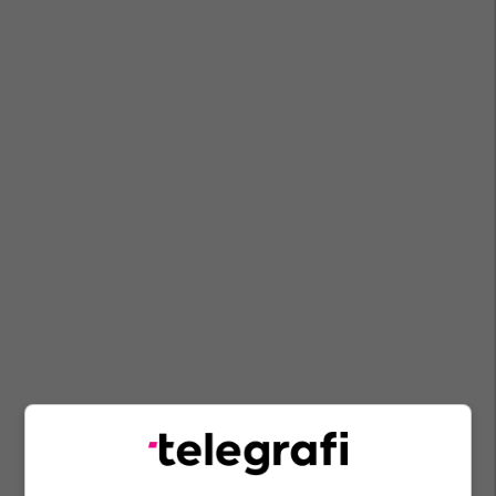
Fatmir Gjeka
Mali I Zi
Dritan Abazoviq