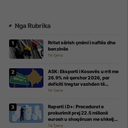
Nga Rubrika
Rritet sërish çmimi i naftës dhe
benzinës
Të Tjera
ASK: Eksporti i Kosovës u rrit me
26.9% në qershor 2026, por
deficiti tregtar vazhdon të
thellohet
Të Tjera
Raporti i D+: Procedurat e
prokurimit prej 22.5 milionë
eurosh u shoqëruan me shkelje
dhe zvarritje
Të Tjera