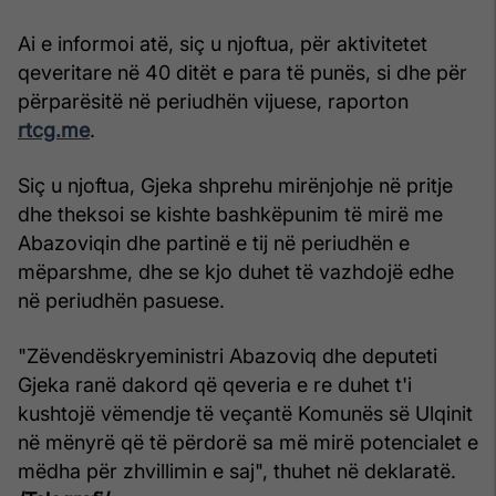
Ai e informoi atë, siç u njoftua, për aktivitetet
qeveritare në 40 ditët e para të punës, si dhe për
përparësitë në periudhën vijuese, raporton
rtcg.me
.
Siç u njoftua, Gjeka shprehu mirënjohje në pritje
dhe theksoi se kishte bashkëpunim të mirë me
Abazoviqin dhe partinë e tij në periudhën e
mëparshme, dhe se kjo duhet të vazhdojë edhe
në periudhën pasuese.
"Zëvendëskryeministri Abazoviq dhe deputeti
Gjeka ranë dakord që qeveria e re duhet t'i
kushtojë vëmendje të veçantë Komunës së Ulqinit
në mënyrë që të përdorë sa më mirë potencialet e
mëdha për zhvillimin e saj", thuhet në deklaratë.