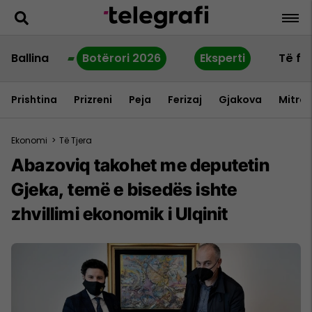
Ballina
Botërori 2026
Eksperti
Të fu
Prishtina
Prizreni
Peja
Ferizaj
Gjakova
Mitrov
Ekonomi
>
Të Tjera
Abazoviq takohet me deputetin
Gjeka, temë e bisedës ishte
zhvillimi ekonomik i Ulqinit