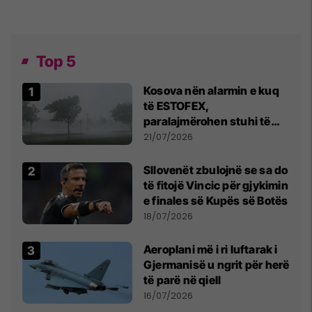
Top 5
Kosova nën alarmin e kuq
të ESTOFEX,
paralajmërohen stuhi të
fuqishme me breshër dhe
21/07/2026
erëra të forta
Sllovenët zbulojnë se sa do
të fitojë Vincic për gjykimin
e finales së Kupës së Botës
18/07/2026
Aeroplani më i ri luftarak i
Gjermanisë u ngrit për herë
të parë në qiell
16/07/2026