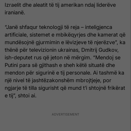
Izraelit dhe aleatit të tij amerikan ndaj liderëve
iranianë.
“Janë shfaqur teknologji të reja – inteligjenca
artificiale, sistemet e mbikëqyrjes dhe kamerat që
mundësojnë gjurmimin e lëvizjeve të njerëzve”, ka
thënë për televizionin ukrainas, Dmitrij Gudkov,
ish-deputet rus që jeton në mërgim. “Mendoj se
Putini para së gjithash e sheh këtë situatë dhe
mendon për sigurinë e tij personale. Ai tashmë ka
një nivel të jashtëzakonshëm mbrojtjeje, por
ngjarje të tilla sigurisht që mund t’i shtojnë frikërat
e tij”, shtoi ai.