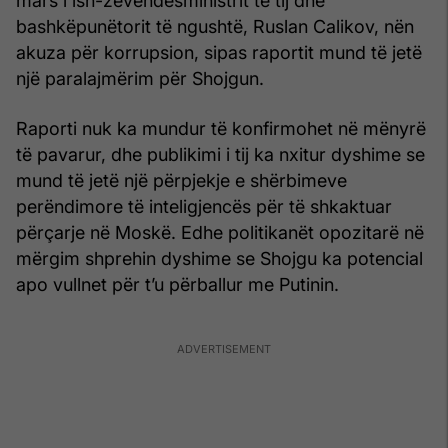
mars i ish-zëvendësministrit të tij dhe
bashkëpunëtorit të ngushtë, Ruslan Calikov, nën
akuza për korrupsion, sipas raportit mund të jetë
një paralajmërim për Shojgun.
Raporti nuk ka mundur të konfirmohet në mënyrë
të pavarur, dhe publikimi i tij ka nxitur dyshime se
mund të jetë një përpjekje e shërbimeve
perëndimore të inteligjencës për të shkaktuar
përçarje në Moskë. Edhe politikanët opozitarë në
mërgim shprehin dyshime se Shojgu ka potencial
apo vullnet për t’u përballur me Putinin.