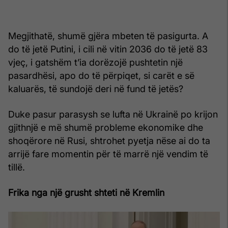
Megjithatë, shumë gjëra mbeten të pasigurta. A
do të jetë Putini, i cili në vitin 2036 do të jetë 83
vjeç, i gatshëm t’ia dorëzojë pushtetin një
pasardhësi, apo do të përpiqet, si carët e së
kaluarës, të sundojë deri në fund të jetës?
Duke pasur parasysh se lufta në Ukrainë po krijon
gjithnjë e më shumë probleme ekonomike dhe
shoqërore në Rusi, shtrohet pyetja nëse ai do ta
arrijë fare momentin për të marrë një vendim të
tillë.
Frika nga një grusht shteti në Kremlin