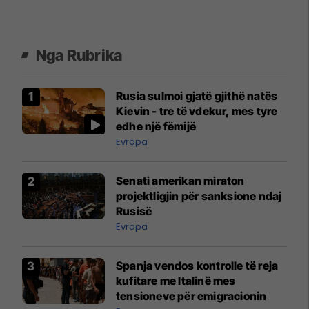
Nga Rubrika
Rusia sulmoi gjatë gjithë natës
Kievin - tre të vdekur, mes tyre
edhe një fëmijë
Evropa
Senati amerikan miraton
projektligjin për sanksione ndaj
Rusisë
Evropa
Spanja vendos kontrolle të reja
kufitare me Italinë mes
tensioneve për emigracionin