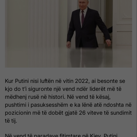
Kur Putini nisi luftën në vitin 2022, ai besonte se
kjo do t’i siguronte një vend ndër liderët më të
mëdhenj rusë në histori. Në vend të kësaj,
pushtimi i pasuksesshëm e ka lënë atë ndoshta në
pozicionin më të dobët gjatë 26 viteve të sundimit
të tij.
Në vend të paradave fitimtare në Kiev, Putini