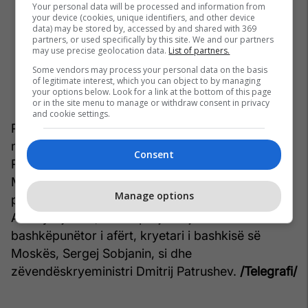
Your personal data will be processed and information from
your device (cookies, unique identifiers, and other device
data) may be stored by, accessed by and shared with 369
partners, or used specifically by this site. We and our partners
may use precise geolocation data.
List of partners.
Some vendors may process your personal data on the basis
of legitimate interest, which you can object to by managing
your options below. Look for a link at the bottom of this page
or in the site menu to manage or withdraw consent in privacy
and cookie settings.
Putini në vitin 2025 deklaroi se “gjithmonë
mendon” për atë se kush mund ta udhëheqë
Consent
Rusinë pas tij, por nuk përmendi asnjë emër.
Megjithatë, analistët kanë përmendur disa
Manage options
pasardhës të mundshëm, ndër të cilët veçohen
Alexey Djumini, ish-truproja e tij dhe
bashkëpunëtor i afërt, kryetari i bashkisë së
Moskës, Sergej Sobjanin, si dhe
zëvendëskryeministri Dmitrij Patrushev.
/Telegrafi/