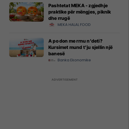
Pashtetat MEKA - zgjedhje
praktike për mëngjes, piknik
dhe rrugë
MEKA HALAL FOOD
A po don me rrnu n’deti?
Kursimet mund t’ju sjellin një
banesë
Banka Ekonomike