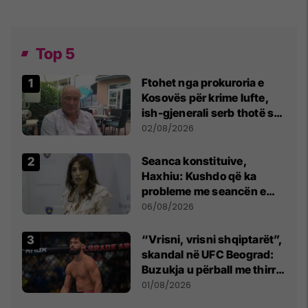
Top 5
Ftohet nga prokuroria e
Kosovës për krime lufte,
ish-gjenerali serb thotë se
dikush e tradhtoi në
02/08/2026
Beograd
Seanca konstituive,
Haxhiu: Kushdo që ka
probleme me seancën e
sotme e ftoj t’i drejtohet
06/08/2026
Kushtetueses
“Vrisni, vrisni shqiptarët”,
skandal në UFC Beograd:
Buzukja u përball me thirrje
anti-shqiptare nga
01/08/2026
tribunat