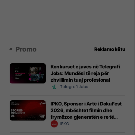
Promo
Reklamo këtu
Konkurset e javës në Telegrafi
Jobs: Mundësi të reja për
zhvillimin tuaj profesional
Telegrafi Jobs
IPKO, Sponsor i Artë i DokuFest
2026, mbështet filmin dhe
frymëzon gjeneratën e re të
krijuesve
IPKO