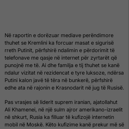
Në raportin e dorëzuar mediave perëndimore
thuhet se Kremlini ka forcuar masat e sigurisë
rreth Putinit, përfshirë ndalimin e përdorimit të
telefonave me qasje në internet për zyrtarët që
punojnë me të. Ai dhe familja e tij thuhet se kanë
ndalur vizitat në rezidencat e tyre luksoze, ndërsa
Putini kalon javë të tëra në bunkerë, përfshirë
edhe ata në rajonin e Krasnodarit në jug të Rusisë.
Pas vrasjes së liderit suprem iranian, ajatollahut
Ali Khamenei, në një sulm ajror amerikano-izraelit
në shkurt, Rusia ka filluar të kufizojë internetin
mobil në Moskë. Këto kufizime kanë prekur më së