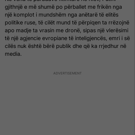
gjithnjë e më shumë po përballet me frikën nga
një komplot i mundshëm nga anëtarë të elitës
politike ruse, të cilët mund të përpiqen ta rrëzojnë
apo madje ta vrasin me dronë, sipas një vlerësimi
të një agjencie evropiane të inteligjencës, emri i së
cilës nuk është bërë publik dhe që ka rrjedhur në
media.