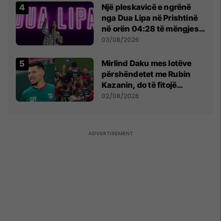
Një pleskavicë e ngrënë
nga Dua Lipa në Prishtinë
në orën 04:28 të mëngjesit
- dhe bota digjitale serbe
03/08/2026
shpall gjendjen e luftës
Mirlind Daku mes lotëve
përshëndetet me Rubin
Kazanin, do të fitojë
miliona te Spartak Moska
02/08/2026