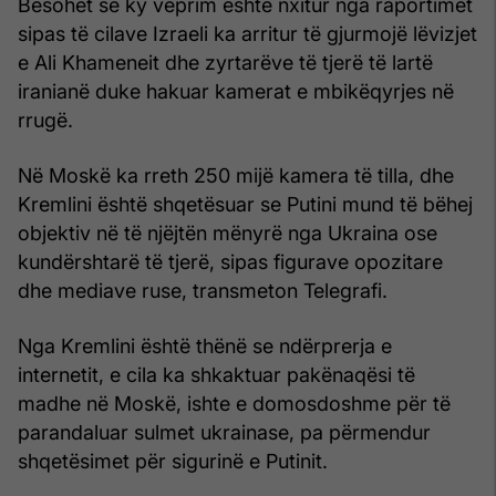
Besohet se ky veprim është nxitur nga raportimet
sipas të cilave Izraeli ka arritur të gjurmojë lëvizjet
e Ali Khameneit dhe zyrtarëve të tjerë të lartë
iranianë duke hakuar kamerat e mbikëqyrjes në
rrugë.
Në Moskë ka rreth 250 mijë kamera të tilla, dhe
Kremlini është shqetësuar se Putini mund të bëhej
objektiv në të njëjtën mënyrë nga Ukraina ose
kundërshtarë të tjerë, sipas figurave opozitare
dhe mediave ruse, transmeton Telegrafi.
Nga Kremlini është thënë se ndërprerja e
internetit, e cila ka shkaktuar pakënaqësi të
madhe në Moskë, ishte e domosdoshme për të
parandaluar sulmet ukrainase, pa përmendur
shqetësimet për sigurinë e Putinit.