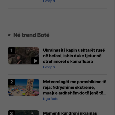
Evropa
Në trend Botë
Ukrainasit i kapin ushtarët rusë
në befasi, ishin duke fjetur në
strehimoret e kamufluara
Evropa
Meteorologët me parashikime të
reja: Ndryshime ekstreme,
muajt e ardhshëm do të jenë të
pazakontë
Nga Bota
Momenti kur droni ukrainas