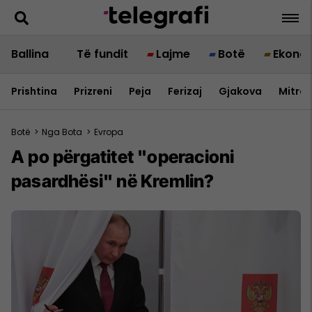
Ballina
Të fundit
Lajme
Botë
Ekono
Prishtina
Prizreni
Peja
Ferizaj
Gjakova
Mitrov
Botë
>
Nga Bota
>
Evropa
A po përgatitet "operacioni
pasardhësi" në Kremlin?