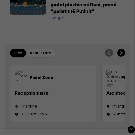
godet plazhin në Rusi, pranë
"pallatit të Putinit"
Evropa
Jobs
Real Estate
Padel Zone
Flex B
Recepsionist/e
Architect
Prishtine
Prishtinë
31 Gusht 2026
6 Shtator 2
×