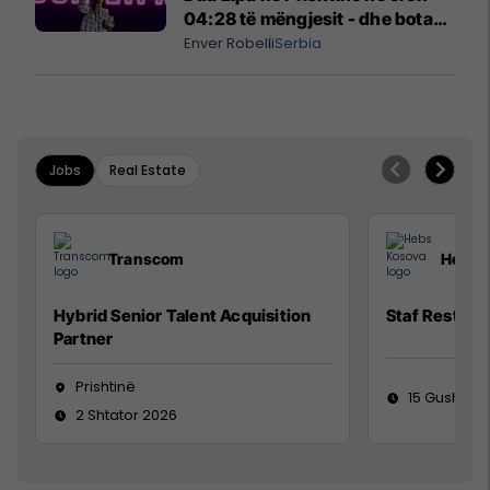
04:28 të mëngjesit - dhe bota
digjitale serbe shpall gjendjen e
Enver Robelli
Serbia
luftës
Jobs
Real Estate
Transcom
Hebs 
Hybrid Senior Talent Acquisition
Staf Restora
Partner
Prishtinë
15 Gusht 20
2 Shtator 2026