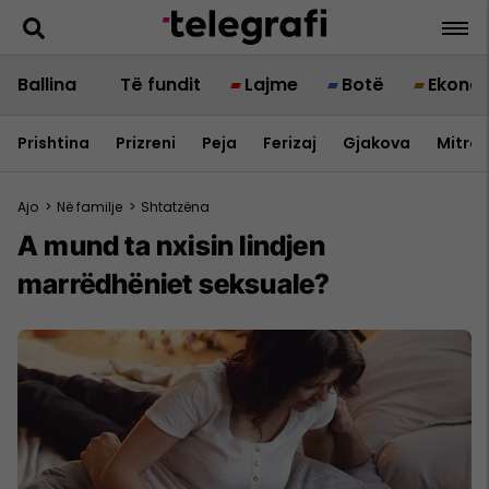
Ballina
Të fundit
Lajme
Botë
Ekono
Prishtina
Prizreni
Peja
Ferizaj
Gjakova
Mitrov
Ajo
>
Në familje
>
Shtatzëna
A mund ta nxisin lindjen
marrëdhëniet seksuale?