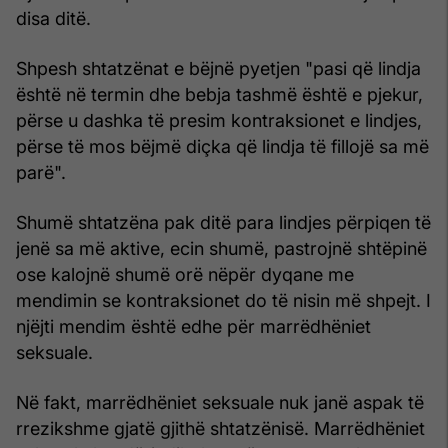
disa ditë.
Shpesh shtatzënat e bëjnë pyetjen "pasi që lindja
është në termin dhe bebja tashmë është e pjekur,
përse u dashka të presim kontraksionet e lindjes,
përse të mos bëjmë diçka që lindja të fillojë sa më
parë".
Shumë shtatzëna pak ditë para lindjes përpiqen të
jenë sa më aktive, ecin shumë, pastrojnë shtëpinë
ose kalojnë shumë orë nëpër dyqane me
mendimin se kontraksionet do të nisin më shpejt. I
njëjti mendim është edhe për marrëdhëniet
seksuale.
Në fakt, marrëdhëniet seksuale nuk janë aspak të
rrezikshme gjatë gjithë shtatzënisë. Marrëdhëniet