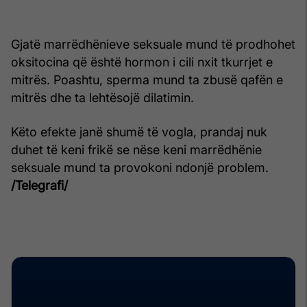
Gjatë marrëdhënieve seksuale mund të prodhohet
oksitocina që është hormon i cili nxit tkurrjet e
mitrës. Poashtu, sperma mund ta zbusë qafën e
mitrës dhe ta lehtësojë dilatimin.
Këto efekte janë shumë të vogla, prandaj nuk
duhet të keni frikë se nëse keni marrëdhënie
seksuale mund ta provokoni ndonjë problem.
/Telegrafi/