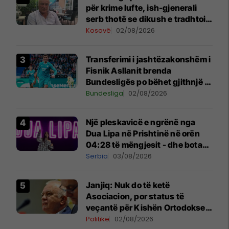
për krime lufte, ish-gjenerali
serb thotë se dikush e tradhtoi
në Beograd
Kosovë
02/08/2026
Transferimi i jashtëzakonshëm i
Fisnik Asllanit brenda
Bundesligës po bëhet gjithnjë e
më konkret - detajet e fundit
Bundesliga
02/08/2026
Një pleskavicë e ngrënë nga
Dua Lipa në Prishtinë në orën
04:28 të mëngjesit - dhe bota
digjitale serbe shpall gjendjen e
Serbia
03/08/2026
luftës
Janjiq: Nuk do të ketë
Asociacion, por status të
veçantë për Kishën Ortodokse
Serbe në Kosovë
Politikë
02/08/2026