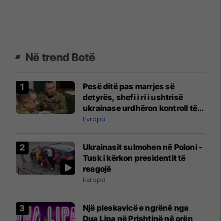
Në trend Botë
Pesë ditë pas marrjes së
detyrës, shefi i ri i ushtrisë
ukrainase urdhëron kontroll të
madh
Evropa
Ukrainasit sulmohen në Poloni -
Tusk i kërkon presidentit të
reagojë
Evropa
Një pleskavicë e ngrënë nga
Dua Lipa në Prishtinë në orën