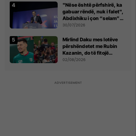
"Nëse është përfshirë, ka
gabuar rëndë, nuk i falet",
Abdixhiku i çon “selam”
Përparim Ramës
30/07/2026
Mirlind Daku mes lotëve
përshëndetet me Rubin
Kazanin, do të fitojë
miliona te Spartak Moska
02/08/2026