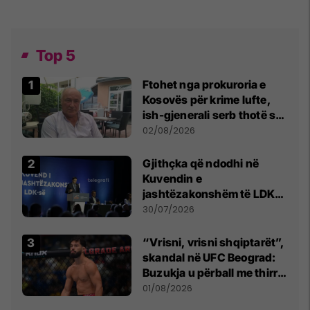
Top 5
Ftohet nga prokuroria e
Kosovës për krime lufte,
ish-gjenerali serb thotë se
dikush e tradhtoi në
02/08/2026
Beograd
Gjithçka që ndodhi në
Kuvendin e
jashtëzakonshëm të LDK-
së
30/07/2026
“Vrisni, vrisni shqiptarët”,
skandal në UFC Beograd:
Buzukja u përball me thirrje
anti-shqiptare nga
01/08/2026
tribunat