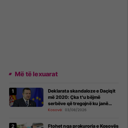
Më të lexuarat
​Deklarata skandaloze e Daçiqit
më 2020: Çka t'u bëjmë
serbëve që tregojnë ku janë
varrosur shqiptarët në Serbi
Kosovë
03/08/2026
Ftohet nga prokuroria e Kosovës