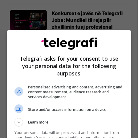
Konkurset e javës në Telegrafi
Jobs: Mundësi të reja për
zhvillimin tuaj profesional
Telegrafi Jobs
Karburant cilësor dhe shumë
më tepër!
Telegrafi asks for your consent to use
Petrol Company
your personal data for the following
purposes:
Personalised advertising and content, advertising and
content measurement, audience research and
services development
Store and/or access information on a device
Learn more
Your personal data will be processed and information from
your device (cookies, unique identifiers, and other device