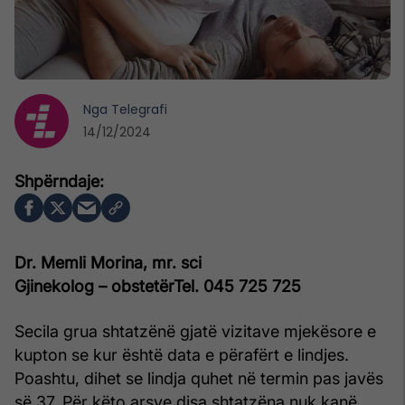
Nga
Telegrafi
14/12/2024
Dr. Memli Morina, mr. sci
Gjinekolog – obstetër
Tel. 045 725 725
Secila grua shtatzënë gjatë vizitave mjekësore e
kupton se kur është data e përafërt e lindjes.
Poashtu, dihet se lindja quhet në termin pas javës
së 37. Për këto arsye disa shtatzëna nuk kanë