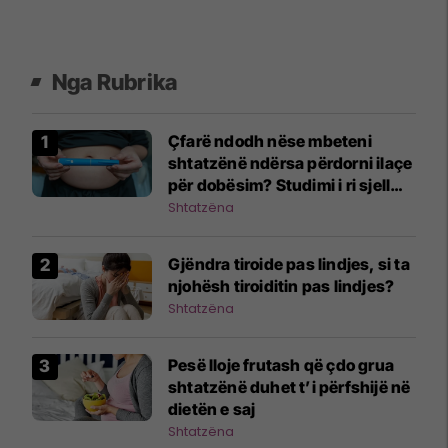
Nga Rubrika
Çfarë ndodh nëse mbeteni
shtatzënë ndërsa përdorni ilaçe
për dobësim? Studimi i ri sjell
përgjigje
Shtatzëna
Gjëndra tiroide pas lindjes, si ta
njohësh tiroiditin pas lindjes?
Shtatzëna
Pesë lloje frutash që çdo grua
shtatzënë duhet t’i përfshijë në
dietën e saj
Shtatzëna