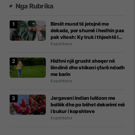
Nga Rubrika
Bimët mund të jetojnë me
dekada, por shumë i hedhin pas
pak vitesh: Ky truk i thjeshtë i
shpëton
Kopshtaria
Hidhni një grusht sheqer në
lëndinë dhe shikoni çfarë ndodh
me barin
Kopshtaria
Jargavani indian lulëzon me
bollëk dhe po bëhet dekorimi më
i bukur i kopshteve
Kopshtaria