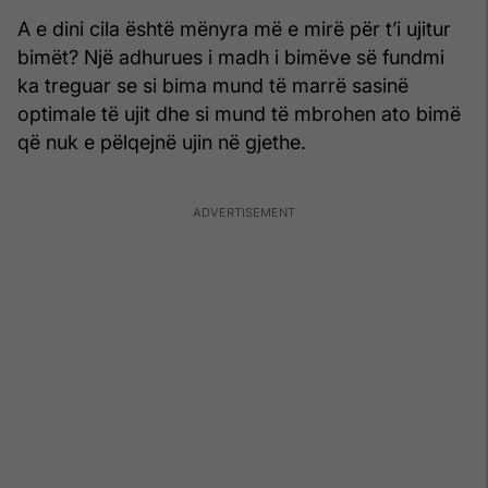
A e dini cila është mënyra më e mirë për t’i ujitur
bimët? Një adhurues i madh i bimëve së fundmi
ka treguar se si bima mund të marrë sasinë
optimale të ujit dhe si mund të mbrohen ato bimë
që nuk e pëlqejnë ujin në gjethe.