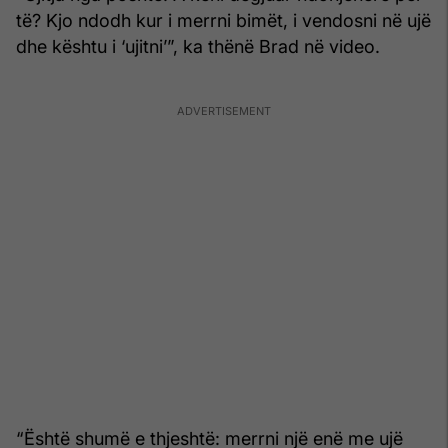
të? Kjo ndodh kur i merrni bimët, i vendosni në ujë
dhe kështu i ‘ujitni’”, ka thënë Brad në video.
“Është shumë e thjeshtë: merrni një enë me ujë