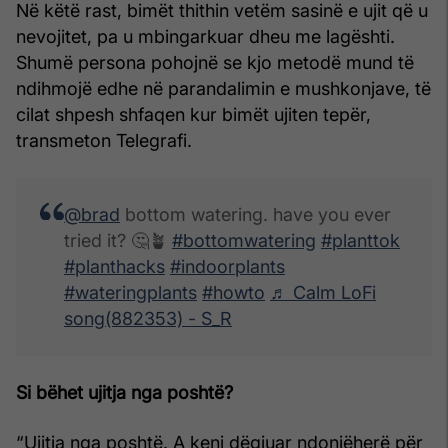
Në këtë rast, bimët thithin vetëm sasinë e ujit që u
nevojitet, pa u mbingarkuar dheu me lagështi.
Shumë persona pohojnë se kjo metodë mund të
ndihmojë edhe në parandalimin e mushkonjave, të
cilat shpesh shfaqen kur bimët ujiten tepër,
transmeton Telegrafi.
@brad
bottom watering. have you ever
tried it? 🤔🪴
#bottomwatering
#planttok
#planthacks
#indoorplants
#wateringplants
#howto
♬ Calm LoFi
song(882353) - S_R
Si bëhet ujitja nga poshtë?
“Ujitja nga poshtë. A keni dëgjuar ndonjëherë për