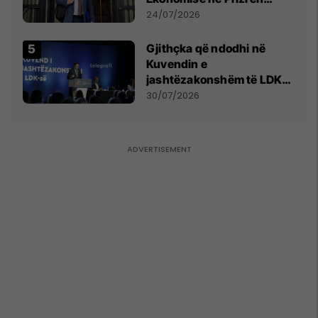
mohon pretendimet
24/07/2026
Gjithçka që ndodhi në
Kuvendin e
jashtëzakonshëm të LDK-
së
30/07/2026