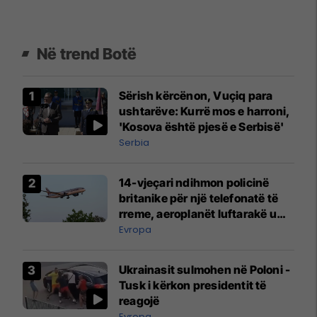
Në trend Botë
Sërish kërcënon, Vuçiq para
ushtarëve: Kurrë mos e harroni,
'Kosova është pjesë e Serbisë'
Serbia
14-vjeçari ndihmon policinë
britanike për një telefonatë të
rreme, aeroplanët luftarakë u
ngritën në ajër për të
Evropa
interceptuar fluturaken e Qatar
Airways që po shkonte drejt
Ukrainasit sulmohen në Poloni -
Mançesterit
Tusk i kërkon presidentit të
reagojë
Evropa