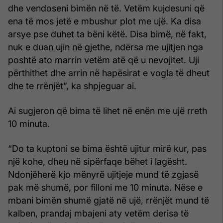
dhe vendoseni bimën në të. Vetëm kujdesuni që
ena të mos jetë e mbushur plot me ujë. Ka disa
arsye pse duhet ta bëni këtë. Disa bimë, në fakt,
nuk e duan ujin në gjethe, ndërsa me ujitjen nga
poshtë ato marrin vetëm atë që u nevojitet. Uji
përthithet dhe arrin në hapësirat e vogla të dheut
dhe te rrënjët”, ka shpjeguar ai.
Ai sugjeron që bima të lihet në enën me ujë rreth
10 minuta.
“Do ta kuptoni se bima është ujitur mirë kur, pas
një kohe, dheu në sipërfaqe bëhet i lagësht.
Ndonjëherë kjo mënyrë ujitjeje mund të zgjasë
pak më shumë, por filloni me 10 minuta. Nëse e
mbani bimën shumë gjatë në ujë, rrënjët mund të
kalben, prandaj mbajeni aty vetëm derisa të