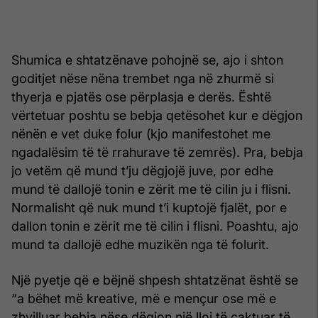
Shumica e shtatzënave pohojnë se, ajo i shton
goditjet nëse nëna trembet nga në zhurmë si
thyerja e pjatës ose përplasja e derës. Është
vërtetuar poshtu se bebja qetësohet kur e dëgjon
nënën e vet duke folur (kjo manifestohet me
ngadalësim të të rrahurave të zemrës). Pra, bebja
jo vetëm që mund t’ju dëgjojë juve, por edhe
mund të dallojë tonin e zërit me të cilin ju i flisni.
Normalisht që nuk mund t’i kuptojë fjalët, por e
dallon tonin e zërit me të cilin i flisni. Poashtu, ajo
mund ta dallojë edhe muzikën nga të folurit.
Një pyetje që e bëjnë shpesh shtatzënat është se
“a bëhet më kreative, më e mençur ose më e
zhvilluar bebja nëse dëgjon një lloj të caktuar të