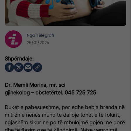
Nga
Telegrafi
25/01/2025
Dr. Memli Morina, mr. sci
gjinekolog – obstetër
tel. 045 725 725
Duket e pabesueshme, por edhe bebja brenda në
mitrën e nënës mund të dallojë tonet e të folurit,
ngjashëm sikur ne po të mbulojmë gojën me dorë
dhe të flasim ose të këndojmë. Nëse veprojmë