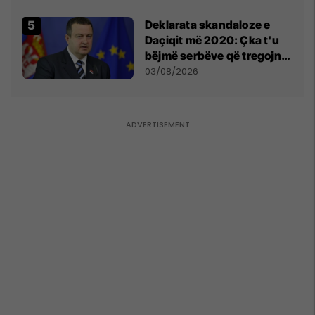
​Deklarata skandaloze e
Daçiqit më 2020: Çka t'u
bëjmë serbëve që tregojnë
ku janë varrosur shqiptarët
03/08/2026
në Serbi