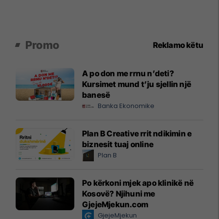
Promo
Reklamo këtu
A po don me rrnu n’deti?
Kursimet mund t’ju sjellin një
banesë
Banka Ekonomike
Plan B Creative rrit ndikimin e
biznesit tuaj online
Plan B
Po kërkoni mjek apo klinikë në
Kosovë? Njihuni me
GjejeMjekun.com
GjejeMjekun