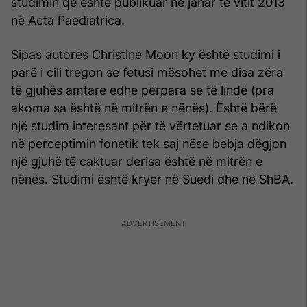
studimin që është publikuar në janar të vitit 2013
në Acta Paediatrica.
Sipas autores Christine Moon ky është studimi i
parë i cili tregon se fetusi mësohet me disa zëra
të gjuhës amtare edhe përpara se të lindë (pra
akoma sa është në mitrën e nënës). Është bërë
një studim interesant për të vërtetuar se a ndikon
në perceptimin fonetik tek saj nëse bebja dëgjon
një gjuhë të caktuar derisa është në mitrën e
nënës. Studimi është kryer në Suedi dhe në ShBA.