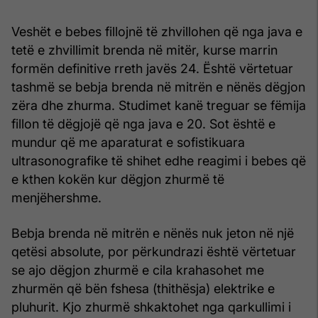
Veshët e bebes fillojnë të zhvillohen që nga java e
tetë e zhvillimit brenda në mitër, kurse marrin
formën definitive rreth javës 24. Është vërtetuar
tashmë se bebja brenda në mitrën e nënës dëgjon
zëra dhe zhurma. Studimet kanë treguar se fëmija
fillon të dëgjojë që nga java e 20. Sot është e
mundur që me aparaturat e sofistikuara
ultrasonografike të shihet edhe reagimi i bebes që
e kthen kokën kur dëgjon zhurmë të
menjëhershme.
Bebja brenda në mitrën e nënës nuk jeton në një
qetësi absolute, por përkundrazi është vërtetuar
se ajo dëgjon zhurmë e cila krahasohet me
zhurmën që bën fshesa (thithësja) elektrike e
pluhurit. Kjo zhurmë shkaktohet nga qarkullimi i