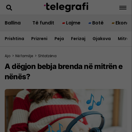
Ballina
Të fundit
Lajme
Botë
Ekono
Prishtina
Prizreni
Peja
Ferizaj
Gjakova
Mitrov
Ajo
>
Në familje
>
Shtatzëna
A dëgjon bebja brenda në mitrën e
nënës?