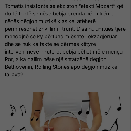
Tomatis insistonte se ekziston “efekti Mozart” që
do të thotë se nëse bebja brenda në mitrën e
nënës dëgjon muzikë klasike, atëherë
përmirësohet zhvillimi i trurit. Disa hulumtues tjerë
mendojnë se ky përfundim është i ekzagjeruar
dhe se nuk ka fakte se përmes këtyre
intervenimeve in-utero, bebja bëhet më e mençur.
Por, a ka dallim nëse një shtatzënë dëgjon
Bethovenin, Rolling Stones apo dëgjon muzikë
tallava?