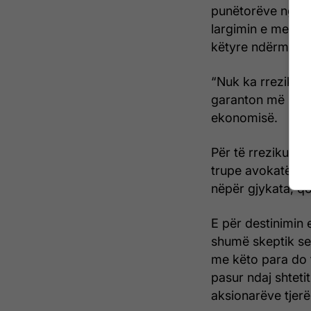
punëtorëve nga p
largimin e mena
këtyre ndërmarrj
“Nuk ka rrezik se
garanton më së mir
ekonomisë.
Për të rreziku më
trupe avokatësh t
nëpër gjykata, q
E për destinimin 
shumë skeptik se 
me këto para do 
pasur ndaj shteti
aksionarëve tjerë