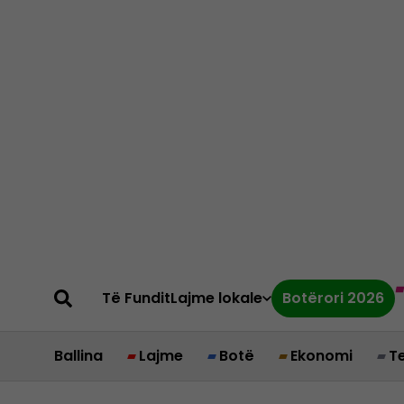
Të Fundit
Lajme lokale
Botërori 2026
Ballina
Lajme
Botë
Ekonomi
T