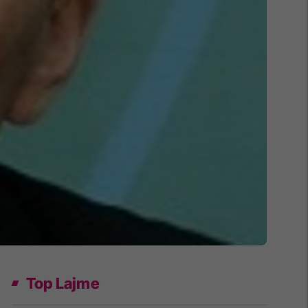
Top Lajme