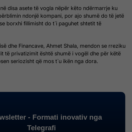
jnë disa asete të vogla nëpër këto ndërmarrje ku
përblimin ndonjë kompani, por ajo shumë do të jetë
e borxhi fillimisht do t`i paguhet shtetit të
misë dhe Financave, Ahmet Shala, mendon se rreziku
it të privatizimit është shumë i vogël dhe për këtë
sen seriozisht që mos t`u ikën nga dora.