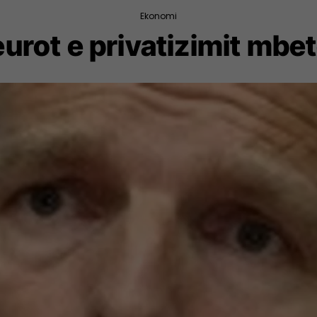
Ekonomi
eurot e privatizimit mbe