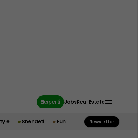
Eksperti
Jobs
Real Estate
style
Shëndeti
Fun
Newsletter