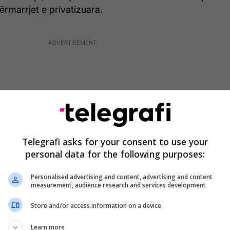
rmarrjet e privatizuara.
Telegrafi asks for your consent to use your
personal data for the following purposes:
Personalised advertising and content, advertising and content
measurement, audience research and services development
Store and/or access information on a device
et paguar borxhet me këtë fond, atëherë ky është
i i Kosovës”, tha Shala. Këtë e sqaron me largimin e
Learn more