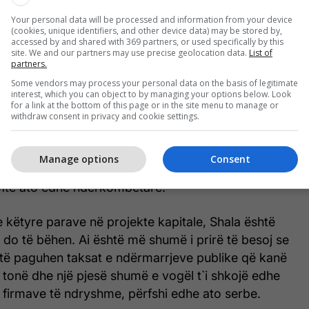
una, mos pagesën e asnjë takse këtij shteti dhe
Your personal data will be processed and information from your device
xhmentit kosovarë me dhunë nga udhëheqja e
(cookies, unique identifiers, and other device data) may be stored by,
accessed by and shared with 369 partners, or used specifically by this
eve.
site. We and our partners may use precise geolocation data.
List of
partners.
 do të humbin këto për shkak se ligji i Kosovës e
Some vendors may process your personal data on the basis of legitimate
interest, which you can object to by managing your options below. Look
i se kujt i takojnë ato para”, tha ministri i
for a link at the bottom of this page or in the site menu to manage or
withdraw consent in privacy and cookie settings.
 i madh mund të jetë mungesa e aftësisë së një
Manage options
Consent
ë cilët do të garantonin apo mbronin këto para
oftë ato edhe ndërkombëtare.
e këtyre parave në projekte kapitale, Shala është
do të bëhen. Ai është më shumë i prirë të besoj se
të paguhen taksat e ndërmarrjeve publike që kanë
t tonë dhe një pjesë shumë e vogël t`i shkojë edhe
 firmave të ndryshme, përfshi edhe ato serbe.