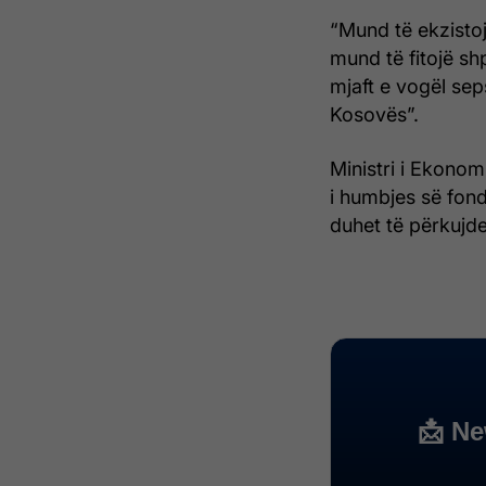
“Mund të ekzisto
mund të fitojë sh
mjaft e vogël seps
Kosovës”.
Ministri i Ekono
i humbjes së fond
duhet të përkujde