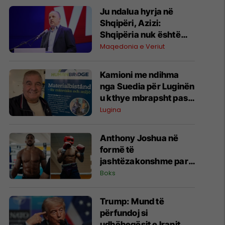
Ju ndalua hyrja në
Shqipëri, Azizi:
Shqipëria nuk është
pronë e askujt
Maqedonia e Veriut
Kamioni me ndihma
nga Suedia për Luginën
u kthye mbrapsht pas
bllokimit rreth 20 ditë
Lugina
nga Serbia
Anthony Joshua në
formë të
jashtëzakonshme para
duelit me Kristian
Boks
Prengën
Trump: Mund të
përfundoj si
udhëheqësit e Iranit,