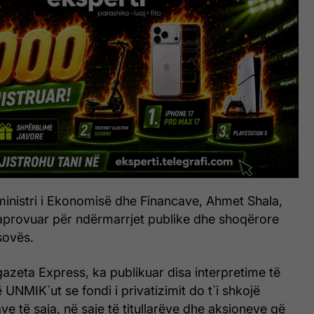
ministri i Ekonomisë dhe Financave, Ahmet Shala,
t i aprovuar për ndërmarrjet publike dhe shoqërore
sovës.
gazeta Express, ka publikuar disa interpretime të
ë UNMIK`ut se fondi i privatizimit do t`i shkojë
ve të saja, në saje të titullarëve dhe aksioneve që