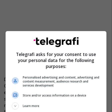
Telegrafi asks for your consent to use
your personal data for the following
purposes:
Personalised advertising and content, advertising and
Deputeti i Partisë Demokratike të Kosovës, Rashit
content measurement, audience research and
services development
Qalaj ka kritikuar ministren Hajdari për mungesën
e transparencës dhe mos auditimin për rezervat
Store and/or access information on a device
shtetërore. Ajo tha se Qalaj po shpif, për çka ka
ndërhyrë edhe deputetja, Mirlinda Tishukaj
Learn more
Sadiku.