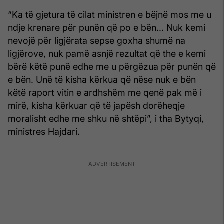
“Ka të gjetura të cilat ministren e bëjnë mos me u
ndje krenare për punën që po e bën... Nuk kemi
nevojë për ligjërata sepse goxha shumë na
ligjërove, nuk pamë asnjë rezultat që the e kemi
bërë këtë punë edhe me u përgëzua për punën që
e bën. Unë të kisha kërkua që nëse nuk e bën
këtë raport vitin e ardhshëm me qenë pak më i
mirë, kisha kërkuar që të japësh dorëheqje
moralisht edhe me shku në shtëpi”, i tha Bytyqi,
ministres Hajdari.