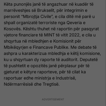
Këta punonjës janë të angazhuar në kuadër të
marrëveshjes së Brukselit, për integrimin e
personit “Mbrojtja Civile”, e cila ditë më parë u
shpall organizatë terroriste nga Qeveria e
Kosovës. Kështu thuhet në raportin për pasqyrat
vjetore financiare të MINT të vitit 2022, e cila u
shqyrtua në mbledhjen e Komisionit për
Mbikëqyrjen e Financave Publike. Me debate të
ashpra u karakterizua mbledhja e këtij komisione,
ku u shqyrtuan dy raporte të auditorit. Deputetë
të pushtetit e opozitës janë përplasur për të
gjeturat e këtyre raporteve, për të cilat ka
raportuar edhe ministrja e Industrisë,
Ndërmarrësisë dhe Tregtisë.