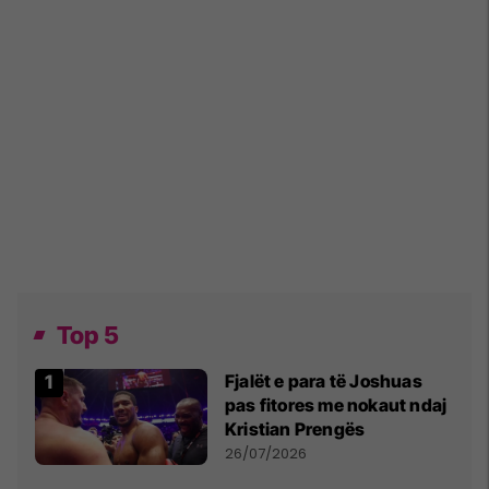
Top 5
Fjalët e para të Joshuas
pas fitores me nokaut ndaj
Kristian Prengës
26/07/2026