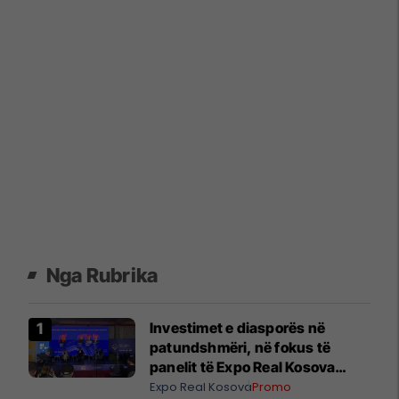
Nga Rubrika
Investimet e diasporës në
patundshmëri, në fokus të
panelit të Expo Real Kosova
2026
Expo Real Kosova
Promo