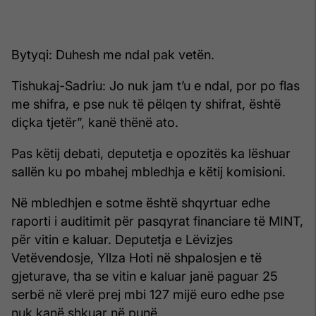
Bytyqi: Duhesh me ndal pak vetën.
Tishukaj-Sadriu: Jo nuk jam t’u e ndal, por po flas
me shifra, e pse nuk të pëlqen ty shifrat, është
diçka tjetër”, kanë thënë ato.
Pas këtij debati, deputetja e opozitës ka lëshuar
sallën ku po mbahej mbledhja e këtij komisioni.
Në mbledhjen e sotme është shqyrtuar edhe
raporti i auditimit për pasqyrat financiare të MINT,
për vitin e kaluar. Deputetja e Lëvizjes
Vetëvendosje, Yllza Hoti në shpalosjen e të
gjeturave, tha se vitin e kaluar janë paguar 25
serbë në vlerë prej mbi 127 mijë euro edhe pse
nuk kanë shkuar në punë.