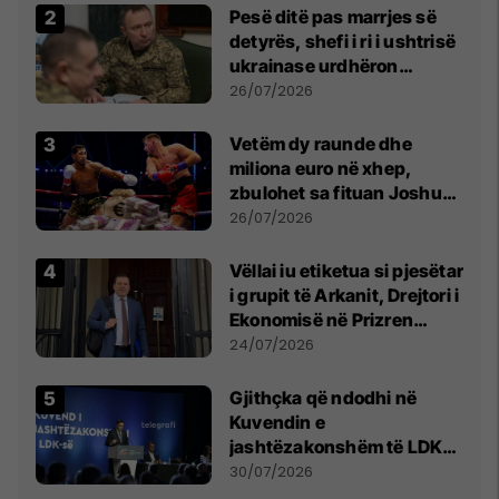
Pesë ditë pas marrjes së
detyrës, shefi i ri i ushtrisë
ukrainase urdhëron
kontroll të madh
26/07/2026
Vetëm dy raunde dhe
miliona euro në xhep,
zbulohet sa fituan Joshua
e Prenga
26/07/2026
Vëllai iu etiketua si pjesëtar
i grupit të Arkanit, Drejtori i
Ekonomisë në Prizren
mohon pretendimet
24/07/2026
Gjithçka që ndodhi në
Kuvendin e
jashtëzakonshëm të LDK-
së
30/07/2026