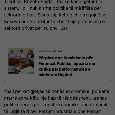
Tregtisë, Rozeta Hajdari tha se kanë gjetur një
sistem, i cili nuk kishte politika të mirëfilltë për
sektorin privat. Sipas saj, këto gjetje tregojnë se
Kosova nuk ka arritur të zbërthejë potencialin e
sektorit privat për t’u zhvilluar.
Përplasje në Komisionin për
Financat Publike, opozita me
kritika për performancën e
ministres Hajdari
“Sa i përket gjetjes së zonës ekonomike, po kemi
marrë edhe këtu një hap të rëndësishëm, krahas
politikëbërjes për zonat ekonomike dhe draftimit
të Ligjit të ri për Parqet Industriale dhe Parqet