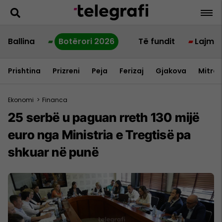
Ballina
Botërori 2026
Të fundit
Lajme
Prishtina
Prizreni
Peja
Ferizaj
Gjakova
Mitrov
Ekonomi
>
Financa
​25 serbë u paguan rreth 130 mijë
euro nga Ministria e Tregtisë pa
shkuar në punë