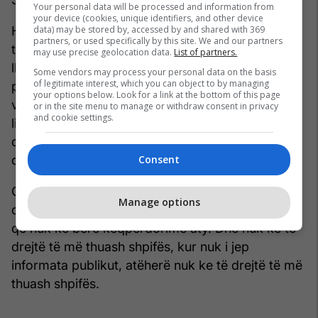
Your personal data will be processed and information from
your device (cookies, unique identifiers, and other device
data) may be stored by, accessed by and shared with 369
Hajdari: Nuk mundem unë sot para shtetit tim ta
partners, or used specifically by this site. We and our partners
thyej ligjin për rezervën shtetërore dhe të jap ty
may use precise geolocation data.
List of partners.
llogari për planin strategjik, për planin e veprimit,
Some vendors may process your personal data on the basis
of legitimate interest, which you can object to by managing
për vendodhjen, për rezervën, për shumën, për
your options below. Look for a link at the bottom of this page
vëllimin. Andaj rreptësishtë e kam të ndaluar nga
or in the site menu to manage or withdraw consent in privacy
and cookie settings.
ligji që të elaborojë me ty, për këto shpifje që mi
drejtoni mua. Është gjykata, është prokuroria,
Consent
drejtohuni atje për mua. Pikë.
Qalaj: Derisa ministre nuk je transparente, nuk ke
Manage options
drejtë të më thuash shpifje. Ligji nuk do të thotë
që nuk ke bërë keqpërdorime aty. Dhe nuk ke të
drejtë të më thuash shpifës, kur nuk i jep
informata publikut, atëherë nuk ke të drejtë të më
thuash shpifës.