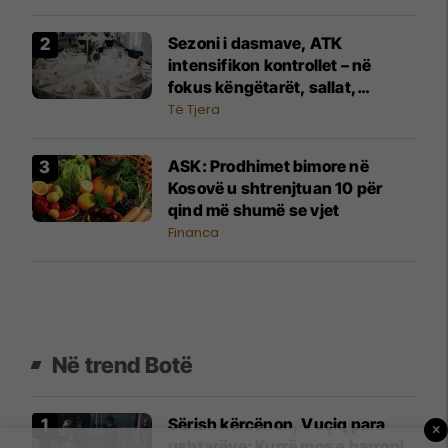
Sezoni i dasmave, ATK
intensifikon kontrollet – në
fokus këngëtarët, sallat,
fotografët dhe shërbimet tjera
Të Tjera
​ASK: Prodhimet bimore në
Kosovë u shtrenjtuan 10 për
qind më shumë se vjet
Financa
Në trend Botë
Sërish kërcënon, Vuçiq para
×
ushtarëve: Kurrë mos e harroni,