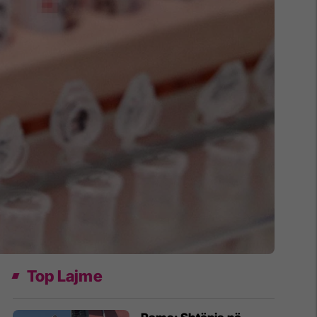
Top Lajme