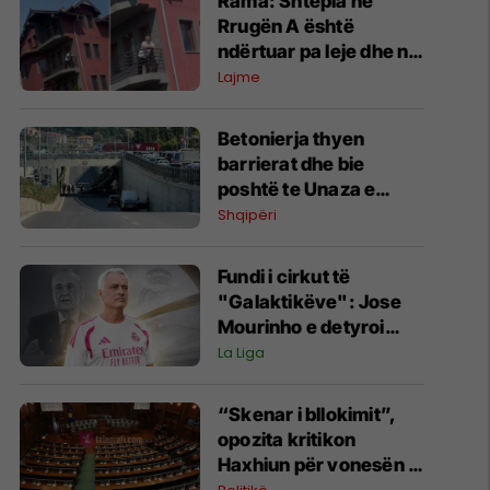
Rama: Shtëpia në
Rrugën A është
ndërtuar pa leje dhe në
pronë komunale
Lajme
Betonierja thyen
barrierat dhe bie
poshtë te Unaza e
Madhe në Tiranë,
Shqipëri
dyshohet për viktima
Fundi i cirkut të
"Galaktikëve": Jose
Mourinho e detyroi
Florentino Perezin të
La Liga
ndërtonte një ekip, jo të
blinte vetëm yje
​“Skenar i bllokimit”,
individualë
opozita kritikon
Haxhiun për vonesën e