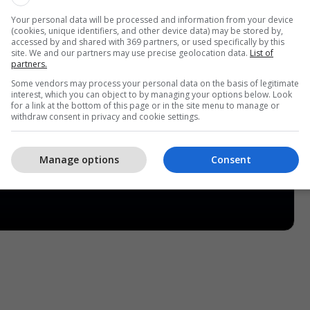
Your personal data will be processed and information from your device
(cookies, unique identifiers, and other device data) may be stored by,
accessed by and shared with 369 partners, or used specifically by this
site. We and our partners may use precise geolocation data.
List of
partners.
Some vendors may process your personal data on the basis of legitimate
interest, which you can object to by managing your options below. Look
for a link at the bottom of this page or in the site menu to manage or
withdraw consent in privacy and cookie settings.
Manage options
Consent