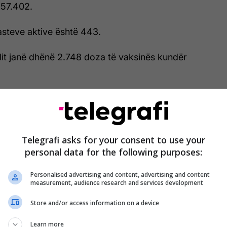
157.402.
rasteve aktive është 443.
dit janë dhënë 2.748 doza të vaksinës kundër
aksinimit në të gjitha qytetet e Kosovës janë dhënë
ë vaksinës.
357 qytetarë janë vaksinuar me dozën e dytë.
Telegrafi asks for your consent to use your
personal data for the following purposes:
Personalised advertising and content, advertising and content
measurement, audience research and services development
Store and/or access information on a device
Learn more