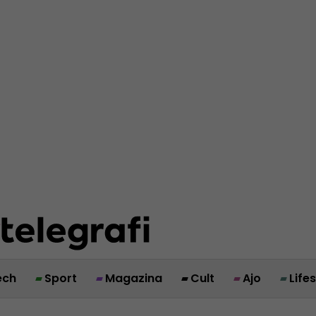
ech
Sport
Magazina
Cult
Ajo
Life