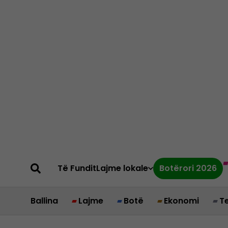
Të Fundit
Lajme lokale
Botërori 2026
Ballina
Lajme
Botë
Ekonomi
T