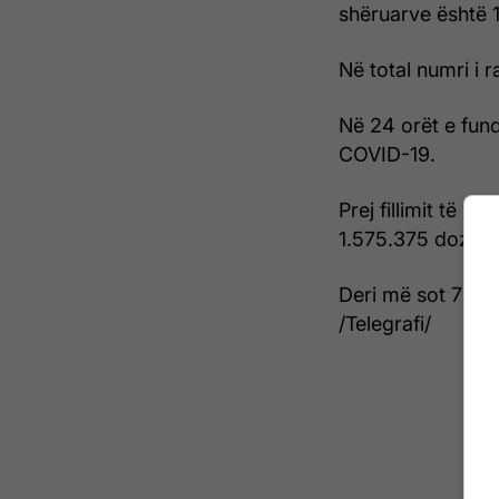
shëruarve është 
Në total numri i 
Në 24 orët e fun
COVID-19.
Prej fillimit të v
1.575.375 doza t
Deri më sot 735.
/Telegrafi/