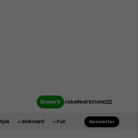
Eksperti
Jobs
Real Estate
style
Shëndeti
Fun
Newsletter