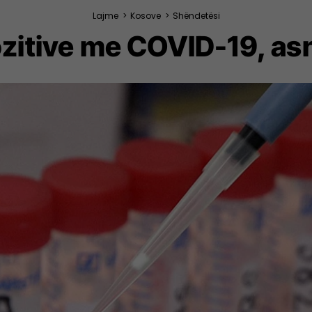
Lajme
>
Kosove
>
Shëndetësi
ozitive me COVID-19, asn