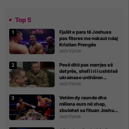
Top 5
Fjalët e para të Joshuas
pas fitores me nokaut ndaj
Kristian Prengës
26/07/2026
Pesë ditë pas marrjes së
detyrës, shefi i ri i ushtrisë
ukrainase urdhëron
kontroll të madh
26/07/2026
Vetëm dy raunde dhe
miliona euro në xhep,
zbulohet sa fituan Joshua
e Prenga
26/07/2026