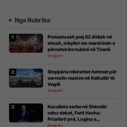
Nga Rubrika
Protestuesit prej 62 ditësh në
shesh, mbyllet me marshimin e
përnatshëm tubimi në Tiranë
Shqipëri
Shqipëria mbështet hetimet për
varrezën masive në Kalludër të
Vogël
Shqipëri
Kosullata serbe në Shkodër
ndez debat, Ferit Hoxha:
Prioriteti ynë, Lugina e
Preshevës
Shqipëri