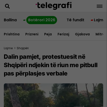
Ballina
Botërori 2026
Të fundit
Lajme
Prishtina
Prizreni
Peja
Ferizaj
Gjakova
Mitrov
Lajme
>
Shqipëri
Dalin pamjet, protestuesit në
Shqipëri ndjekin të riun me pitbull
pas përplasjes verbale