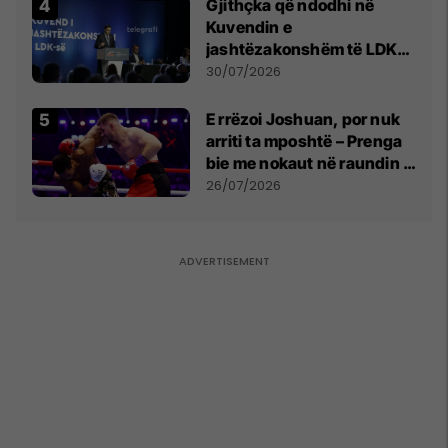
Gjithçka që ndodhi në
Kuvendin e
jashtëzakonshëm të LDK-
së
30/07/2026
E rrëzoi Joshuan, por nuk
arriti ta mposhtë – Prenga
bie me nokaut në raundin e
dytë
26/07/2026