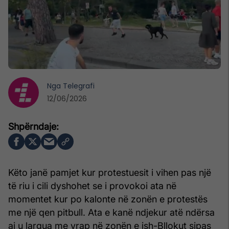
Nga
Telegrafi
12/06/2026
Këto janë pamjet kur protestuesit i vihen pas një
të riu i cili dyshohet se i provokoi ata në
momentet kur po kalonte në zonën e protestës
me një qen pitbull. Ata e kanë ndjekur atë ndërsa
ai u largua me vrap në zonën e ish-Bllokut sipas