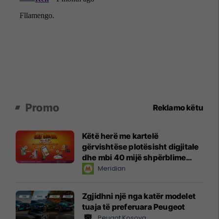
Promo
Reklamo këtu
Këtë herë me kartelë
gërvishtëse plotësisht digjitale
dhe mbi 40 mijë shpërblime
instant!
Meridian
Zgjidhni një nga katër modelet
tuaja të preferuara Peugeot
Peugot Kosova