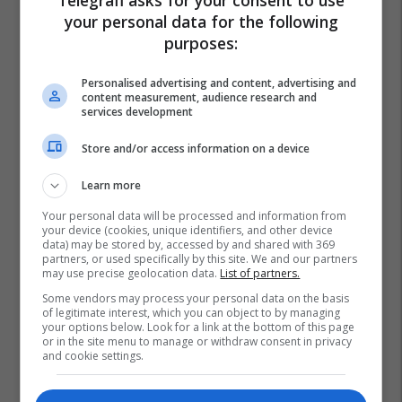
Telegrafi asks for your consent to use
your personal data for the following
purposes:
Personalised advertising and content, advertising and
content measurement, audience research and
services development
Store and/or access information on a device
Learn more
Your personal data will be processed and information from
your device (cookies, unique identifiers, and other device
data) may be stored by, accessed by and shared with 369
partners, or used specifically by this site. We and our partners
may use precise geolocation data.
List of partners.
Some vendors may process your personal data on the basis
of legitimate interest, which you can object to by managing
your options below. Look for a link at the bottom of this page
or in the site menu to manage or withdraw consent in privacy
and cookie settings.