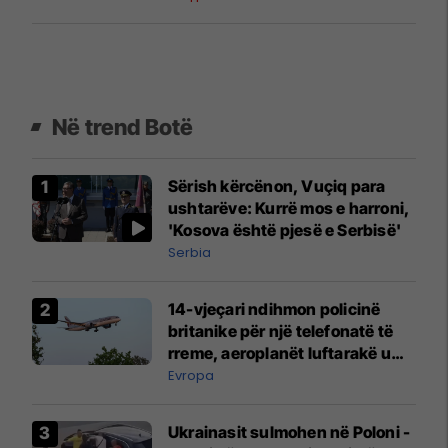
Në trend Botë
Sërish kërcënon, Vuçiq para
ushtarëve: Kurrë mos e harroni,
'Kosova është pjesë e Serbisë'
Serbia
14-vjeçari ndihmon policinë
britanike për një telefonatë të
rreme, aeroplanët luftarakë u
ngritën në ajër për të
Evropa
interceptuar fluturaken e Qatar
Airways që po shkonte drejt
Ukrainasit sulmohen në Poloni -
Mançesterit