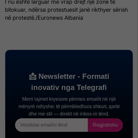
I riu është larguar me vrap drejt një zone të
bllokuar, ndërsa protestuesit janë rikthyer sërish
në protestë./Euronews Albania