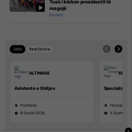
Tusk i kërkon presidentit të
reagojë
Evropa
Jobs
Real Estate
ALTINBAS
Elkos
Asistente e Shitjes
Specialist Mi
Prishtinë
Ferizaj
8 Gusht 2026
3 Gusht 20
×