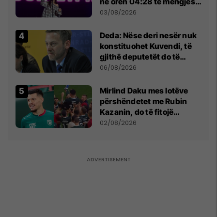
në orën 04:28 të mëngjesit
- dhe bota digjitale serbe
03/08/2026
shpall gjendjen e luftës
Deda: Nëse deri nesër nuk
konstituohet Kuvendi, të
gjithë deputetët do të
bëjnë shkelje të rëndë
06/08/2026
kushtetuese
Mirlind Daku mes lotëve
përshëndetet me Rubin
Kazanin, do të fitojë
miliona te Spartak Moska
02/08/2026