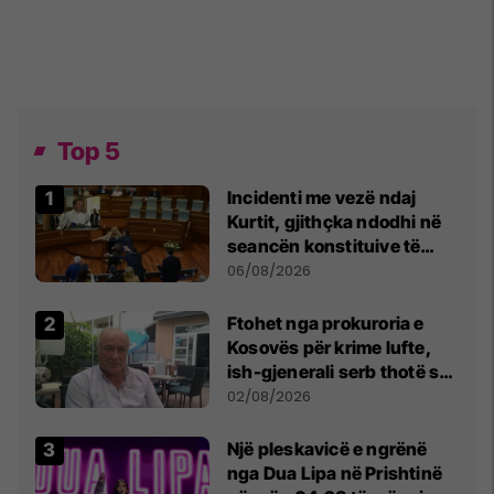
Top 5
Incidenti me vezë ndaj
Kurtit, gjithçka ndodhi në
seancën konstituive të
Kuvendit
06/08/2026
Ftohet nga prokuroria e
Kosovës për krime lufte,
ish-gjenerali serb thotë se
dikush e tradhtoi në
02/08/2026
Beograd
Një pleskavicë e ngrënë
nga Dua Lipa në Prishtinë