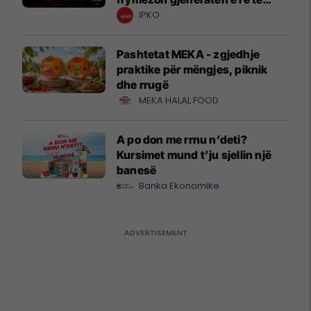
krijuesve
IPKO
Pashtetat MEKA - zgjedhje
praktike për mëngjes, piknik
dhe rrugë
MEKA HALAL FOOD
A po don me rrnu n’deti?
Kursimet mund t’ju sjellin një
banesë
Banka Ekonomike