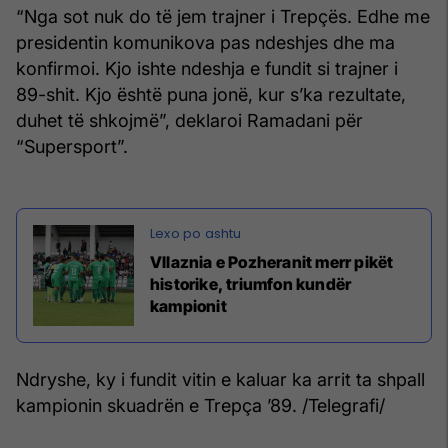
“Nga sot nuk do të jem trajner i Trepçës. Edhe me
presidentin komunikova pas ndeshjes dhe ma
konfirmoi. Kjo ishte ndeshja e fundit si trajner i
89-shit. Kjo është puna jonë, kur s’ka rezultate,
duhet të shkojmë”, deklaroi Ramadani për
“Supersport”.
Vllaznia e Pozheranit merr pikët
historike, triumfon kundër
kampionit
Ndryshe, ky i fundit vitin e kaluar ka arrit ta shpall
kampionin skuadrën e Trepça ’89. /Telegrafi/