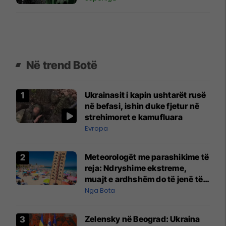
Në trend Botë
Ukrainasit i kapin ushtarët rusë
në befasi, ishin duke fjetur në
strehimoret e kamufluara
Evropa
Meteorologët me parashikime të
reja: Ndryshime ekstreme,
muajt e ardhshëm do të jenë të
pazakontë
Nga Bota
Zelensky në Beograd: Ukraina