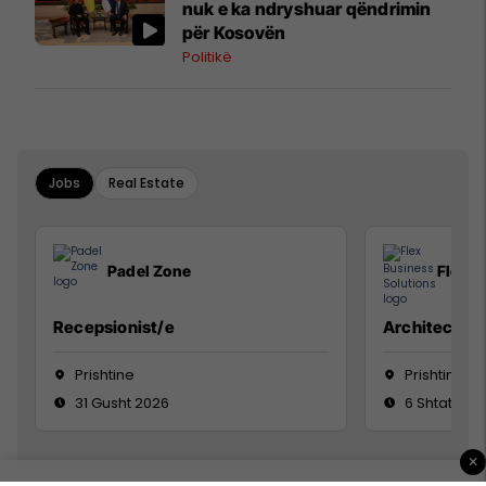
nuk e ka ndryshuar qëndrimin
për Kosovën
Politikë
Jobs
Real Estate
Padel Zone
Flex B
Recepsionist/e
Architect
Prishtine
Prishtinë
31 Gusht 2026
6 Shtator 2
×