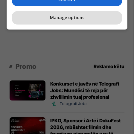
Manage options
Promo
Reklamo këtu
Konkurset e javës në Telegrafi
Jobs: Mundësi të reja për
zhvillimin tuaj profesional
Telegrafi Jobs
IPKO, Sponsor i Artë i DokuFest
2026, mbështet filmin dhe
frymëzon gjeneratën e re të