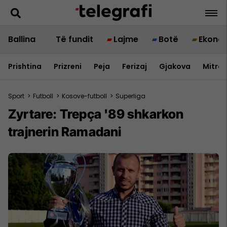
Ballina
Të fundit
Lajme
Botë
Ekono
Prishtina
Prizreni
Peja
Ferizaj
Gjakova
Mitrov
Sport
>
Futboll
>
Kosove-futboll
>
Superliga
Zyrtare: Trepça '89 shkarkon
trajnerin Ramadani