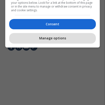
your options below. Look for a link at the bottom of this page
or in the site menu to manage or withdraw consent in privacy
and cookie settings.
Consent
Premier League
Marcelo Bielsa
Leeds United
Manage options