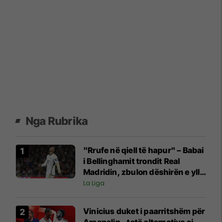
Nga Rubrika
"Rrufe në qiell të hapur" – Babai
i Bellinghamit trondit Real
Madridin, zbulon dëshirën e yllit
anglez për largim
La Liga
Vinicius duket i paarritshëm për