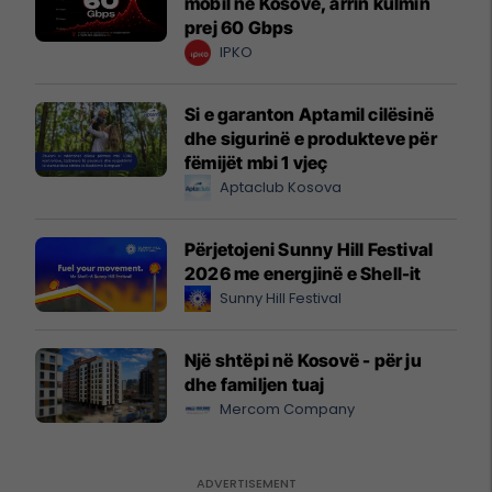
mobil në Kosovë, arrin kulmin
prej 60 Gbps
IPKO
Si e garanton Aptamil cilësinë
dhe sigurinë e produkteve për
fëmijët mbi 1 vjeç
Aptaclub Kosova
Përjetojeni Sunny Hill Festival
2026 me energjinë e Shell-it
Sunny Hill Festival
Një shtëpi në Kosovë - për ju
dhe familjen tuaj
Mercom Company