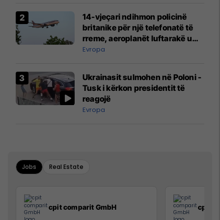
14-vjeçari ndihmon policinë
britanike për një telefonatë të
rreme, aeroplanët luftarakë u
ngritën në ajër për të
Evropa
interceptuar fluturaken e Qatar
Airways që po shkonte drejt
Ukrainasit sulmohen në Poloni -
Mançesterit
Tusk i kërkon presidentit të
reagojë
Evropa
Jobs
Real Estate
cpit comparit GmbH
cpit 