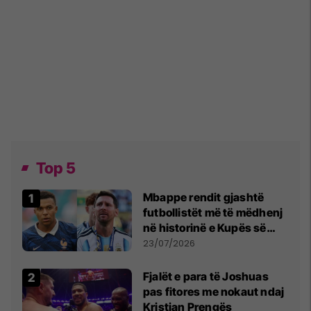
Top 5
Mbappe rendit gjashtë
futbollistët më të mëdhenj
në historinë e Kupës së
Botës, Messi mbetet i dyti
23/07/2026
Fjalët e para të Joshuas
pas fitores me nokaut ndaj
Kristian Prengës