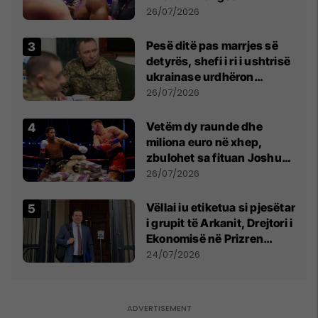
26/07/2026
Pesë ditë pas marrjes së
detyrës, shefi i ri i ushtrisë
ukrainase urdhëron
kontroll të madh
26/07/2026
Vetëm dy raunde dhe
miliona euro në xhep,
zbulohet sa fituan Joshua
e Prenga
26/07/2026
Vëllai iu etiketua si pjesëtar
i grupit të Arkanit, Drejtori i
Ekonomisë në Prizren
mohon pretendimet
24/07/2026