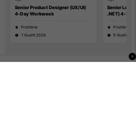
Senior Product Designer (UX/UI)
Senior Lead 
4-Day Workweek
.NET) 4-Day
Prishtinë
Prishtinë
7 Gusht 2026
5 Gusht 20
×