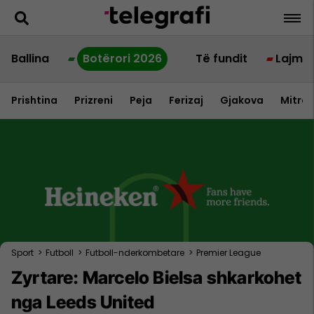
Ballina
Botërori 2026
Të fundit
Lajme
Prishtina
Prizreni
Peja
Ferizaj
Gjakova
Mitrov
Sport
>
Futboll
>
Futboll-nderkombetare
>
Premier League
Zyrtare: Marcelo Bielsa shkarkohet
nga Leeds United