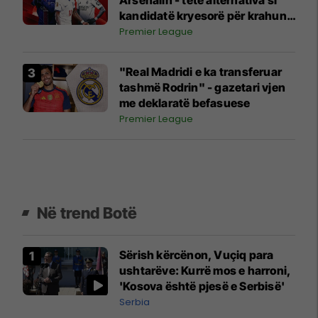
Arsenalin - tetë alternativa si
kandidatë kryesorë për krahun
e majtë te Topçinjtë
Premier League
"Real Madridi e ka transferuar
tashmë Rodrin" - gazetari vjen
me deklaratë befasuese
Premier League
Në trend Botë
Sërish kërcënon, Vuçiq para
ushtarëve: Kurrë mos e harroni,
'Kosova është pjesë e Serbisë'
Serbia