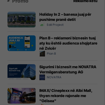
Promo
Reklamo këtu
Holiday In 2 – banesa juaj për
pushime pranë detit
Edil Project
Plan B – reklamoni biznesin tuaj
aty ku është audienca shqiptare
në Zvicër
Plan B
Sigurimi i biznesit me NOVATRA
Vermögensberatung AG
NOVATRA
IMAX/ Cineplexx në Albi Mall,
thyen rekorde rajonale me
"Odisea"