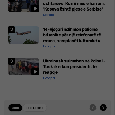
ushtarëve: Kurrë mos e harroni,
'Kosova është pjesë e Serbisë'
Serbia
14-vjeçari ndihmon policinë
britanike për një telefonatë të
rreme, aeroplanët luftarakë u
ngritën në ajër për të
Evropa
interceptuar fluturaken e Qatar
Airways që po shkonte drejt
Ukrainasit sulmohen në Poloni -
Mançesterit
Tusk i kërkon presidentit të
reagojë
Evropa
Jobs
Real Estate