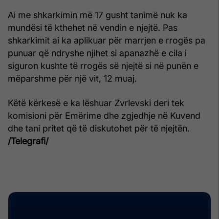
Ai me shkarkimin më 17 gusht tanimë nuk ka
mundësi të kthehet në vendin e njejtë. Pas
shkarkimit ai ka aplikuar për marrjen e rrogës pa
punuar që ndryshe njihet si apanazhë e cila i
siguron kushte të rrogës së njejtë si në punën e
mëparshme për një vit, 12 muaj.
Këtë kërkesë e ka lëshuar Zvrlevski deri tek
komisioni për Emërime dhe zgjedhje në Kuvend
dhe tani pritet që të diskutohet për të njejtën.
/Telegrafi/