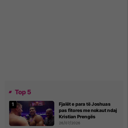
Top 5
Fjalët e para të Joshuas
pas fitores me nokaut ndaj
Kristian Prengës
26/07/2026