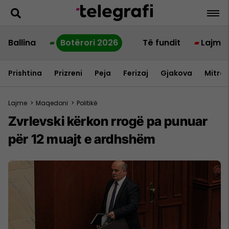
Ballina
Botërori 2026
Të fundit
Lajme
Prishtina
Prizreni
Peja
Ferizaj
Gjakova
Mitrov
Lajme
>
Maqedoni
>
Politikë
Zvrlevski kërkon rrogë pa punuar
për 12 muajt e ardhshëm