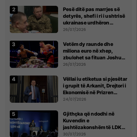
Pesë ditë pas marrjes së
detyrës, shefi i ri i ushtrisë
ukrainase urdhëron
kontroll të madh
26/07/2026
Vetëm dy raunde dhe
miliona euro në xhep,
zbulohet sa fituan Joshua
e Prenga
26/07/2026
Vëllai iu etiketua si pjesëtar
i grupit të Arkanit, Drejtori i
Ekonomisë në Prizren
mohon pretendimet
24/07/2026
Gjithçka që ndodhi në
Kuvendin e
jashtëzakonshëm të LDK-
së
30/07/2026