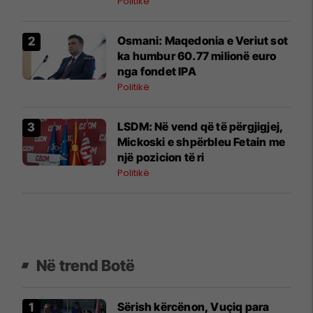
Politikë
Osmani: Maqedonia e Veriut sot
ka humbur 60.77 milionë euro
nga fondet IPA
Politikë
LSDM: Në vend që të përgjigjej,
Mickoski e shpërbleu Fetain me
një pozicion të ri
Politikë
Në trend Botë
Sërish kërcënon, Vuçiq para