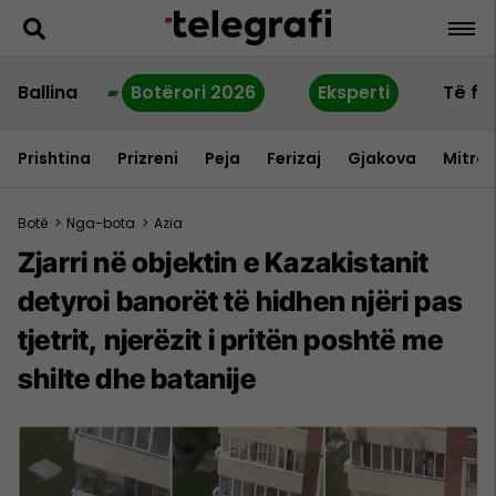
Ballina
Botërori 2026
Eksperti
Të fu
Prishtina
Prizreni
Peja
Ferizaj
Gjakova
Mitrov
Botë
>
Nga-bota
>
Azia
Zjarri në objektin e Kazakistanit
detyroi banorët të hidhen njëri pas
tjetrit, njerëzit i pritën poshtë me
shilte dhe batanije