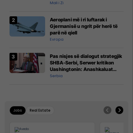
Mali i Zi
Aeroplani më i ri luftarak i
Gjermanisë u ngrit për herë të
parë në qiell
Evropa
Pas nisjes së dialogut strategjik
SHBA-Serbi, Serwer kritikon
Uashingtonin: Anashkaluat
Banjskën, sulmin ndaj KFOR-it
Serbia
dhe rrëmbimin e Policëve të
Kosovës
Jobs
Real Estate