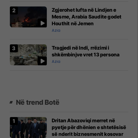
Zgjerohet lufta në Lindjen e
Mesme, Arabia Saudite godet
Houthit në Jemen
Azia
Tragjedi në Indi, rrëzimi i
shkëmbinjve vret 13 persona
Azia
Në trend Botë
Dritan Abazoviqi merret në
pyetje për dhënien e shtetësisë
së nderit biznesmenit kosovar