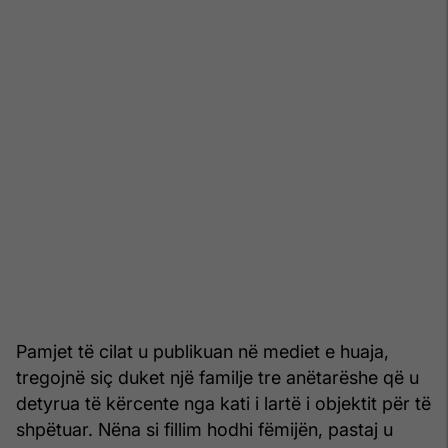
Pamjet të cilat u publikuan në mediet e huaja,
tregojnë siç duket një familje tre anëtarëshe që u
detyrua të kërcente nga kati i lartë i objektit për të
shpëtuar. Nëna si fillim hodhi fëmijën, pastaj u