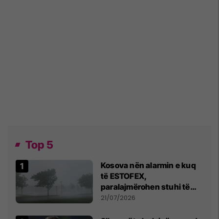
Top 5
Kosova nën alarmin e kuq
të ESTOFEX,
paralajmërohen stuhi të
fuqishme me breshër dhe
21/07/2026
erëra të forta