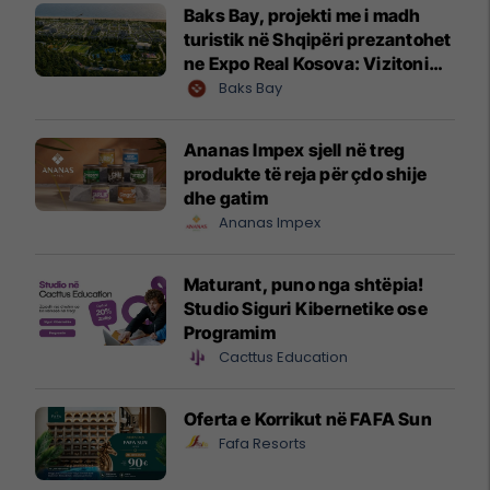
Baks Bay, projekti me i madh
turistik në Shqipëri prezantohet
ne Expo Real Kosova: Vizitoni
shtandin dhe zbuloni
Baks Bay
mundësitë e investimit
Ananas Impex sjell në treg
produkte të reja për çdo shije
dhe gatim
Ananas Impex
Maturant, puno nga shtëpia!
Studio Siguri Kibernetike ose
Programim
Cacttus Education
Oferta e Korrikut në FAFA Sun
Fafa Resorts