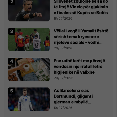
Sllovenët zbulojnë se sa do
të fitojë Vincic për gjykimin
e finales së Kupës së Botës
18/07/2026
Vëllai i vogël i Yamalit është
sërish tema kryesore e
rrjeteve sociale - vodhi
vëmendjen pas finales së
20/07/2026
Kupës së Botës
Pse udhëtarët me përvojë
vendosin një rrotull letre
higjienike në valixhe
20/07/2026
As Barcelona e as
Dortmundi, gjiganti
gjerman e mbyllë
marrëveshjen për Fisnik
19/07/2026
Asllanin