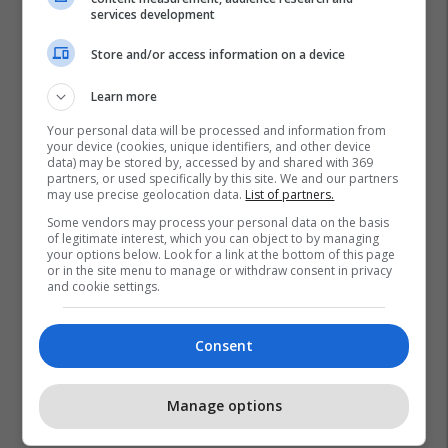
services development
Store and/or access information on a device
Learn more
Your personal data will be processed and information from
your device (cookies, unique identifiers, and other device
data) may be stored by, accessed by and shared with 369
Ndërtesa
Kazakistani
partners, or used specifically by this site. We and our partners
may use precise geolocation data.
List of partners.
Some vendors may process your personal data on the basis
of legitimate interest, which you can object to by managing
your options below. Look for a link at the bottom of this page
or in the site menu to manage or withdraw consent in privacy
and cookie settings.
Consent
Manage options