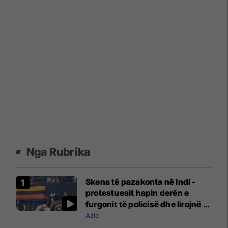
Nga Rubrika
Skena të pazakonta në Indi -
protestuesit hapin derën e
furgonit të policisë dhe lirojnë të
arrestuarit
Azia