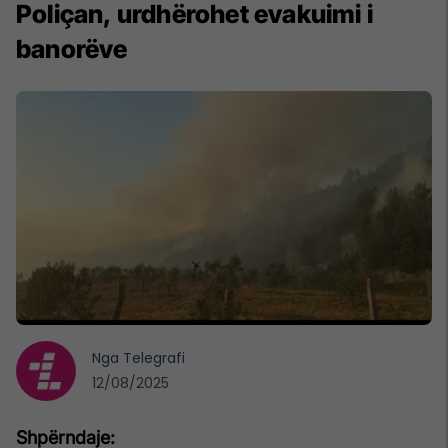
Poliçan, urdhërohet evakuimi i
banorëve
Nga
Telegrafi
12/08/2025