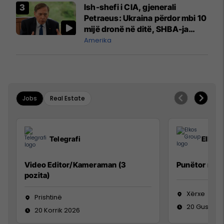
Ish-shefi i CIA, gjenerali
Petraeus: Ukraina përdor mbi 10
mijë dronë në ditë, SHBA-ja
mbetet shumë prapa në
Amerika
prodhim
Jobs
Real Estate
Telegrafi
Elkos
Video Editor/Kameraman (3
Punëtor në 
pozita)
Xërxe
Prishtinë
20 Gusht 2
20 Korrik 2026