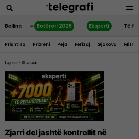
Ballina
Botërori 2026
Eksperti
Të fu
Prishtina
Prizreni
Peja
Ferizaj
Gjakova
Mitrov
Lajme
>
Shqipëri
Zjarri del jashtë kontrollit në