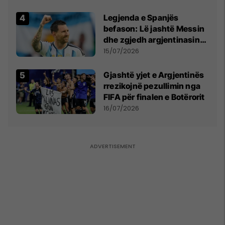
Qytetarëve të Lirë në Serbi
kërkon shkarkimin e
Legjenda e Spanjës
menjëhershëm të
befason: Lë jashtë Messin
Snezhana Paunoviq
dhe zgjedh argjentinasin
më të mirë në botë
15/07/2026
Gjashtë yjet e Argjentinës
rrezikojnë pezullimin nga
FIFA për finalen e Botërorit
16/07/2026