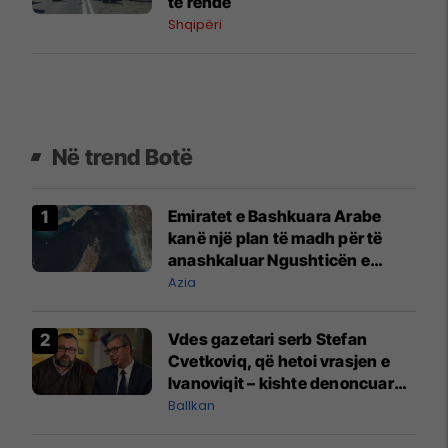
të rëndë
Shqipëri
Në trend Botë
Emiratet e Bashkuara Arabe
kanë një plan të madh për të
anashkaluar Ngushticën e
Hormuzit
Azia
Vdes gazetari serb Stefan
Cvetkoviq, që hetoi vrasjen e
Ivanoviqit – kishte denoncuar
kërcënime ndaj vëllezërve
Ballkan
Vuçiq