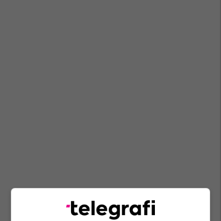
Zjarret
Ministria E Mbrojtjes E Shqipërisë
Poliçan