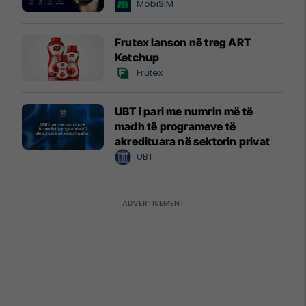
MobiSIM
Frutex lanson në treg ART
Ketchup
Frutex
UBT i pari me numrin më të
madh të programeve të
akredituara në sektorin privat
UBT