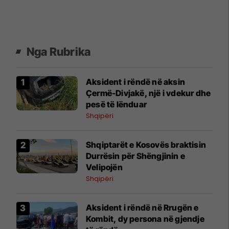
Nga Rubrika
Aksident i rëndë në aksin
Çermë-Divjakë, një i vdekur dhe
pesë të lënduar
Shqipëri
Shqiptarët e Kosovës braktisin
Durrësin për Shëngjinin e
Velipojën
Shqipëri
​Aksident i rëndë në Rrugën e
Kombit, dy persona në gjendje