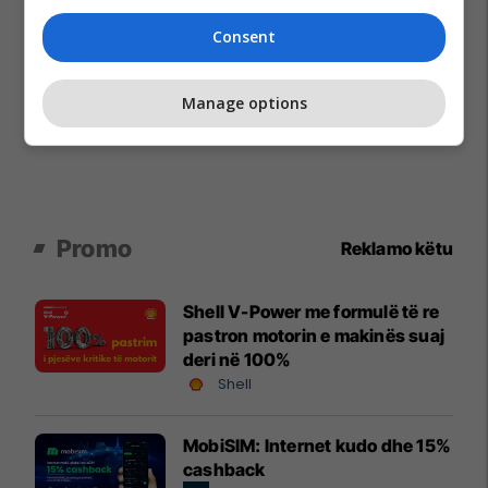
Consent
Manage options
Promo
Reklamo këtu
Shell V-Power me formulë të re
pastron motorin e makinës suaj
deri në 100%
Shell
MobiSIM: Internet kudo dhe 15%
cashback