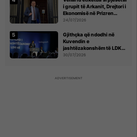
i grupit të Arkanit, Drejtori i
Ekonomisë në Prizren
mohon pretendimet
24/07/2026
Gjithçka që ndodhi në
Kuvendin e
jashtëzakonshëm të LDK-
së
30/07/2026