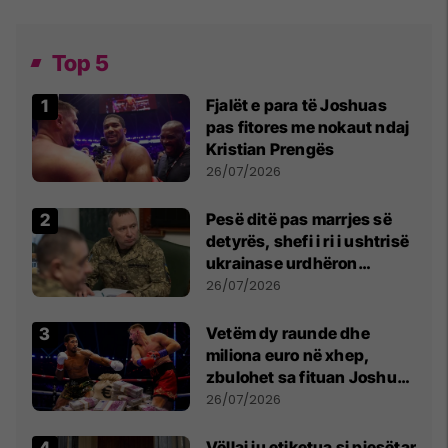
Top 5
Fjalët e para të Joshuas
pas fitores me nokaut ndaj
Kristian Prengës
26/07/2026
Pesë ditë pas marrjes së
detyrës, shefi i ri i ushtrisë
ukrainase urdhëron
kontroll të madh
26/07/2026
Vetëm dy raunde dhe
miliona euro në xhep,
zbulohet sa fituan Joshua
e Prenga
26/07/2026
Vëllai iu etiketua si pjesëtar