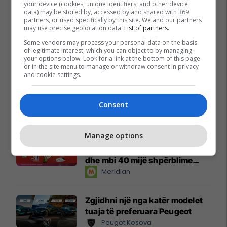
your device (cookies, unique identifiers, and other device
data) may be stored by, accessed by and shared with 369
partners, or used specifically by this site. We and our partners
may use precise geolocation data.
List of partners.
Some vendors may process your personal data on the basis
of legitimate interest, which you can object to by managing
your options below. Look for a link at the bottom of this page
or in the site menu to manage or withdraw consent in privacy
and cookie settings.
Consent
Promo
Reklamo këtu
Manage options
Këtë herë me kartelë
gërvishtëse plotësisht digjitale
dhe mbi 40 mijë shpërblime
instant!
Meridian
Zgjidhni një nga katër modelet
tuaja të preferuara Peugeot
Peugot Kosova