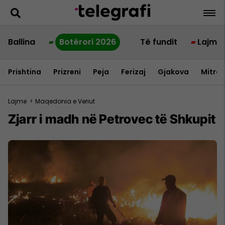
Ballina
Botërori 2026
Të fundit
Lajme
Prishtina
Prizreni
Peja
Ferizaj
Gjakova
Mitrov
Lajme
>
Maqedonia e Veriut
Zjarr i madh në Petrovec të Shkupit