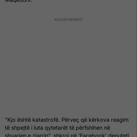
"Kjo është katastrofë. Përveç që kërkova reagim
të shpejtë i luta qytetarët të përfshihen në
shuarjen e zjarrin", shkroi në 'Facebook' deputeti