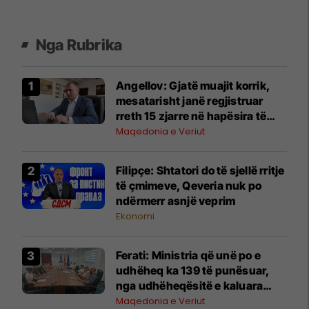
Nga Rubrika
Angellov: Gjatë muajit korrik,
mesatarisht janë regjistruar
rreth 15 zjarre në hapësira të
hapura çdo ditë
Maqedonia e Veriut
Filipçe: Shtatori do të sjellë rritje
të çmimeve, Qeveria nuk po
ndërmerr asnjë veprim
Ekonomi
Ferati: Ministria që unë po e
udhëheq ka 139 të punësuar,
nga udhëheqësitë e kaluara
rreth 30 % e të punësuarve nuk
Maqedonia e Veriut