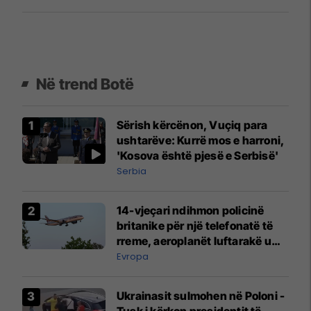
kanë kushte elementare pune
Në trend Botë
Sërish kërcënon, Vuçiq para
ushtarëve: Kurrë mos e harroni,
'Kosova është pjesë e Serbisë'
Serbia
14-vjeçari ndihmon policinë
britanike për një telefonatë të
rreme, aeroplanët luftarakë u
ngritën në ajër për të
Evropa
interceptuar fluturaken e Qatar
Airways që po shkonte drejt
Ukrainasit sulmohen në Poloni -
Mançesterit
Tusk i kërkon presidentit të