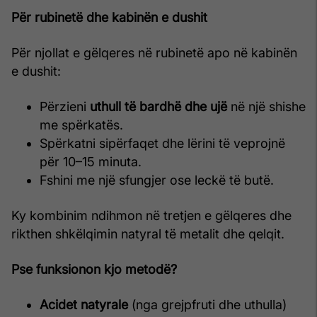
Për rubinetë dhe kabinën e dushit
Për njollat e gëlqeres në rubinetë apo në kabinën
e dushit:
Përzieni
uthull të bardhë dhe ujë
në një shishe
me spërkatës.
Spërkatni sipërfaqet dhe lërini të veprojnë
për 10–15 minuta.
Fshini me një sfungjer ose leckë të butë.
Ky kombinim ndihmon në tretjen e gëlqeres dhe
rikthen shkëlqimin natyral të metalit dhe qelqit.
Pse funksionon kjo metodë?
Acidet natyrale
(nga grejpfruti dhe uthulla)