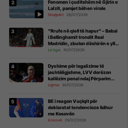
Fenomen i çuditshëm në Gjirin e
Lalzit, pamjet bëhen virale
Shqipëri
29/07/2026
"Rrufe në qiell të hapur" – Babai
i Bellinghamit trondit Real
Madridin, zbulon dëshirën e yllit
anglez për largim
La Liga
30/07/2026
Dyshime për legalizime të
jashtëligjshme, LVV dorëzon
kallëzim penal ndaj Përparim
Ramës dhe zyrtarëve të
Lajme
30/07/2026
kabinetit të tij
BE i reagon Vuçiqit për
deklaratat tendencioze lidhur
me Kosovën
Kosovë
29/07/2026