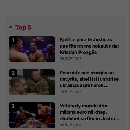
Top 5
Fjalët e para të Joshuas
pas fitores me nokaut ndaj
Kristian Prengës
26/07/2026
Pesë ditë pas marrjes së
detyrës, shefi i ri i ushtrisë
ukrainase urdhëron
kontroll të madh
26/07/2026
Vetëm dy raunde dhe
miliona euro në xhep,
zbulohet sa fituan Joshua
e Prenga
26/07/2026