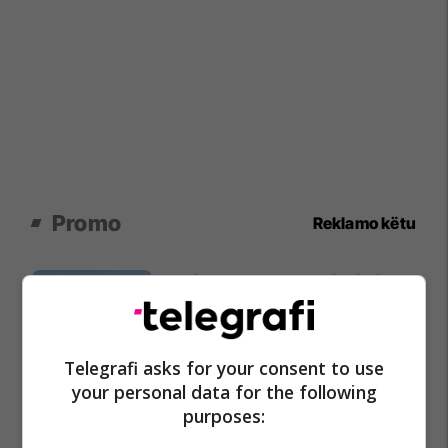
Promo
Reklamo këtu
Holiday In 2 – banesa juaj për
pushime pranë detit
Edil Project
Telegrafi asks for your consent to use
Plan B – reklamoni biznesin tuaj
your personal data for the following
aty ku është audienca shqiptare
purposes:
në Zvicër