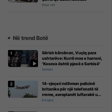
Bëje vet
Në trend Botë
Sërish kërcënon, Vuçiq para
ushtarëve: Kurrë mos e harroni,
'Kosova është pjesë e Serbisë'
Serbia
14-vjeçari ndihmon policinë
britanike për një telefonatë të
rreme, aeroplanët luftarakë u
ngritën në ajër për të
Evropa
interceptuar fluturaken e Qatar
Airways që po shkonte drejt