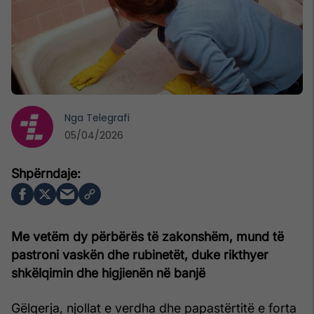
Nga
Telegrafi
05/04/2026
Me vetëm dy përbërës të zakonshëm, mund të
pastroni vaskën dhe rubinetët, duke rikthyer
shkëlqimin dhe higjienën në banjë
Gëlqerja, njollat e verdha dhe papastërtitë e forta