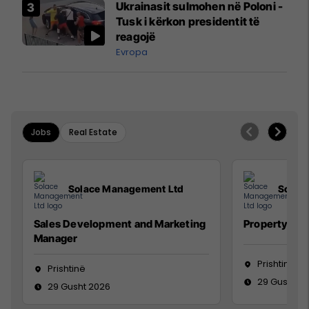
Ukrainasit sulmohen në Poloni -
Mançesterit
Tusk i kërkon presidentit të
reagojë
Evropa
Jobs
Real Estate
Solace Management Ltd
Solac
Sales Development and Marketing
Property Ma
Manager
Prishtinë
Prishtinë
29 Gusht 2
29 Gusht 2026