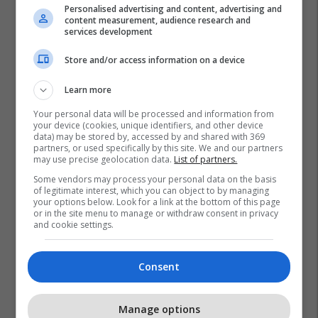
Plan B
Personalised advertising and content, advertising and
content measurement, audience research and
services development
Sigurimi i biznesit me NOVATRA
Vermögensberatung AG
Store and/or access information on a device
NOVATRA
Learn more
IMAX/ Cineplexx në Albi Mall,
Your personal data will be processed and information from
your device (cookies, unique identifiers, and other device
thyen rekorde rajonale me
data) may be stored by, accessed by and shared with 369
"Odisea"
partners, or used specifically by this site. We and our partners
Albi Mall
may use precise geolocation data.
List of partners.
Some vendors may process your personal data on the basis
of legitimate interest, which you can object to by managing
your options below. Look for a link at the bottom of this page
or in the site menu to manage or withdraw consent in privacy
and cookie settings.
Consent
Manage options