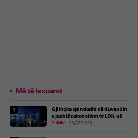
Më të lexuarat
Gjithçka që ndodhi në Kuvendin
e jashtëzakonshëm të LDK-së
Politikë
30/07/2026