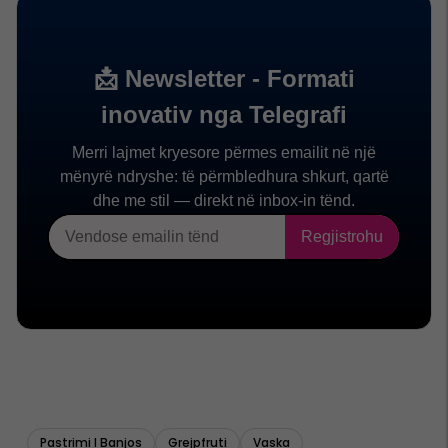
Pastrimi I Banjos
Grejpfruti
Vaska