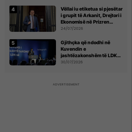
Vëllai iu etiketua si pjesëtar
i grupit të Arkanit, Drejtori i
Ekonomisë në Prizren
mohon pretendimet
24/07/2026
Gjithçka që ndodhi në
Kuvendin e
jashtëzakonshëm të LDK-
së
30/07/2026