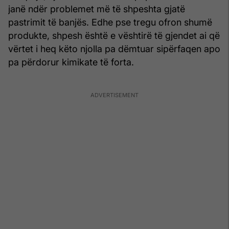
janë ndër problemet më të shpeshta gjatë
pastrimit të banjës. Edhe pse tregu ofron shumë
produkte, shpesh është e vështirë të gjendet ai që
vërtet i heq këto njolla pa dëmtuar sipërfaqen apo
pa përdorur kimikate të forta.