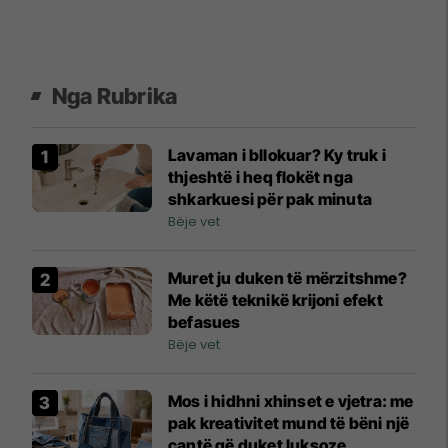
Nga Rubrika
Lavaman i bllokuar? Ky truk i
thjeshtë i heq flokët nga
shkarkuesi për pak minuta
Bëje vet
Muret ju duken të mërzitshme?
Me këtë teknikë krijoni efekt
befasues
Bëje vet
Mos i hidhni xhinset e vjetra: me
pak kreativitet mund të bëni një
çantë që duket luksoze