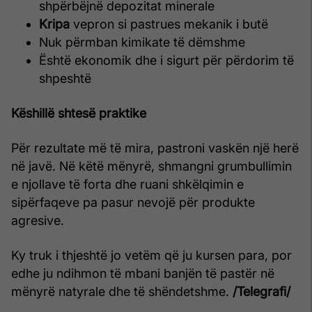
shpërbëjnë depozitat minerale
Kripa
vepron si pastrues mekanik i butë
Nuk përmban kimikate të dëmshme
Është ekonomik dhe i sigurt për përdorim të
shpeshtë
Këshillë shtesë praktike
Për rezultate më të mira, pastroni vaskën një herë
në javë. Në këtë mënyrë, shmangni grumbullimin
e njollave të forta dhe ruani shkëlqimin e
sipërfaqeve pa pasur nevojë për produkte
agresive.
Ky truk i thjeshtë jo vetëm që ju kursen para, por
edhe ju ndihmon të mbani banjën të pastër në
mënyrë natyrale dhe të shëndetshme.
/Telegrafi/