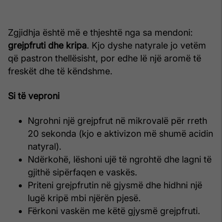
Zgjidhja është më e thjeshtë nga sa mendoni:
grejpfruti dhe kripa
. Kjo dyshe natyrale jo vetëm
që pastron thellësisht, por edhe lë një aromë të
freskët dhe të këndshme.
Si të veproni
Ngrohni një grejpfrut në mikrovalë për rreth
20 sekonda (kjo e aktivizon më shumë acidin
natyral).
Ndërkohë, lëshoni ujë të ngrohtë dhe lagni të
gjithë sipërfaqen e vaskës.
Priteni grejpfrutin në gjysmë dhe hidhni një
lugë kripë mbi njërën pjesë.
Fërkoni vaskën me këtë gjysmë grejpfruti.