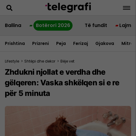
Ballina
Botërori 2026
Të fundit
Lajme
Prishtina
Prizreni
Peja
Ferizaj
Gjakova
Mitrov
Lifestyle
>
Shtëpi dhe dekor
>
Bëje vet
Zhdukni njollat e verdha dhe
gëlqeren: Vaska shkëlqen si e re
për 5 minuta