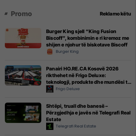
Promo
Reklamo këtu
Burger King sjell “King Fusion
Biscoff”, kombinimin e ri kremoz me
shijen e njohur të biskotave Biscoff
Burger King
Panairi HO.RE.CA Kosovë 2026
rikthehet në Frigo Deluxe:
teknologji, produkte dhe mundësi të
reja për hoteleri dhe gastronomi
Frigo Deluxe
Shtëpi, truall dhe banesë –
Përzgjedhja e javës në Telegrafi Real
Estate
Telegrafi Real Estate