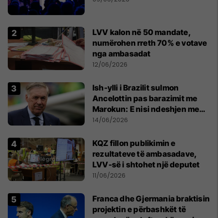
LVV kalon në 50 mandate,
numërohen rreth 70% e votave
nga ambasadat
12/06/2026
Ish-ylli i Brazilit sulmon
Ancelottin pas barazimit me
Marokun: E nisi ndeshjen me
formacionin e gabuar
14/06/2026
KQZ fillon publikimin e
rezultateve të ambasadave,
LVV-së i shtohet një deputet
11/06/2026
Franca dhe Gjermania braktisin
projektin e përbashkët të