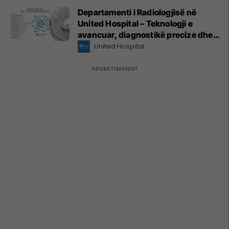
Departamenti i Radiologjisë në
United Hospital – Teknologji e
avancuar, diagnostikë precize dhe
kujdes profesional
United Hospital