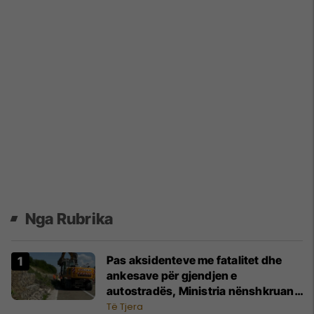
Nga Rubrika
Pas aksidenteve me fatalitet dhe
ankesave për gjendjen e
autostradës, Ministria nënshkruan
kontratat për sanimin e skarpateve
Të Tjera