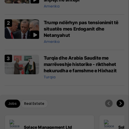
Amerika
Trump ndërhyn pas tensionimit të
situatës mes Erdoganit dhe
Netanyahut
Amerika
Turqia dhe Arabia Saudite me
marrëveshje historike - rikthehet
hekurudha e famshme e Hixhazit
Turqia
Jobs
Real Estate
Solace Management Ltd
Sola