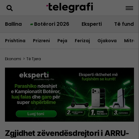
Ballina
Botërori 2026
Eksperti
Të fundit
Prishtina
Prizreni
Peja
Ferizaj
Gjakova
Mitrov
Ekonomi
>
Të Tjera
Zgjidhet zëvendësdrejtori i ARRU-