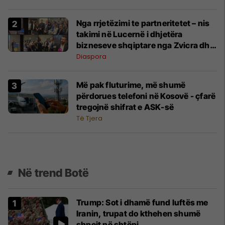
në “Ibrahim Rugova”
Nga rrjetëzimi te partneritetet – nis
takimi në Lucernë i dhjetëra
bizneseve shqiptare nga Zvicra dhe
diaspora
Diaspora
Më pak fluturime, më shumë
përdorues telefoni në Kosovë - çfarë
tregojnë shifrat e ASK-së
Të Tjera
Në trend Botë
Trump: Sot i dhamë fund luftës me
Iranin, trupat do kthehen shumë
shpejt në shtëpi