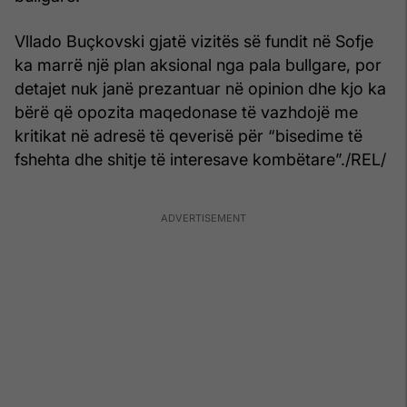
Vllado Buçkovski gjatë vizitës së fundit në Sofje
ka marrë një plan aksional nga pala bullgare, por
detajet nuk janë prezantuar në opinion dhe kjo ka
bërë që opozita maqedonase të vazhdojë me
kritikat në adresë të qeverisë për “bisedime të
fshehta dhe shitje të interesave kombëtare”./REL/