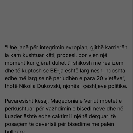
"Unë janë për integrimin evropian, gjithë karrierën
ia kam kushtuar këtij procesi, por vjen një
moment kur gjërat duhet t’i shikosh me realizëm
dhe të kuptosh se BE-ja është larg nesh, ndoshta
edhe më larg se në periudhën e para 20 vjetëve”,
thotë Nikolla Dukovski, njohës i çështjeve politike.
Pavarësisht kësaj, Maqedonia e Veriut mbetet e
përkushtuar për vazhdimin e bisedimeve dhe në
kuadër është edhe caktimi i një të dërguari të
posaçëm të qeverisë për bisedime me palën
bullgare.