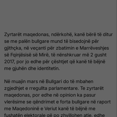
Zyrtarët maqedonas, ndërkohë, kanë bërë të ditur
se me palën bullgare mund të bisedojnë për
gjithçka, në veçanti për zbatimin e Marrëveshjes
së Fqinjësisë së Mirë, të nënshkruar më 2 gusht
2017, por jo edhe për çështjet që kanë të bëjnë
me gjuhën dhe identitetin.
Në muajin mars në Bullgari do të mbahen
zgjedhjet e rregullta parlamentare. Te zyrtarët
maqedonas, por edhe në opinion ka pasur
vlerësime se qëndrimet e forta bullgare në raport
me Maqedoninë e Veriut kanë të bëjnë me
fushatën elektorale që po zhvillohen atje, edhe