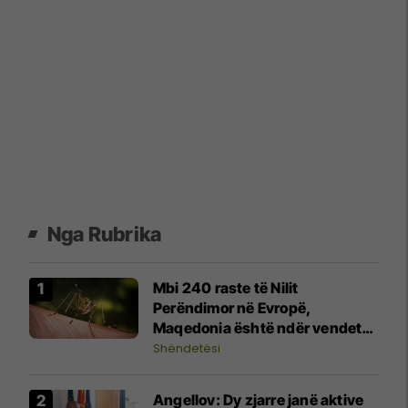
Nga Rubrika
Mbi 240 raste të Nilit
Perëndimor në Evropë,
Maqedonia është ndër vendet
me më shumë raste
Shëndetësi
Angellov: Dy zjarre janë aktive