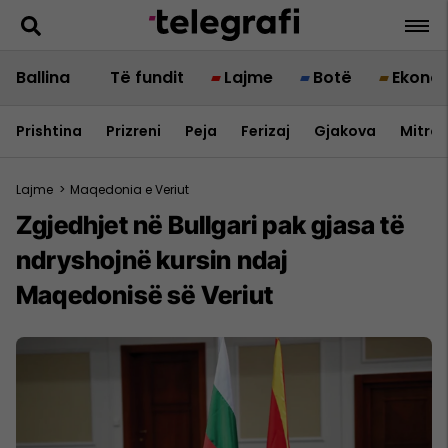
Ballina
Të fundit
Lajme
Botë
Ekono
Prishtina
Prizreni
Peja
Ferizaj
Gjakova
Mitrov
Lajme
>
Maqedonia e Veriut
Zgjedhjet në Bullgari pak gjasa të
ndryshojnë kursin ndaj
Maqedonisë së Veriut