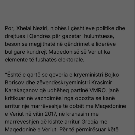
Por, Xhelal Neziri, njohës i çështjeve politike dhe
drejtues i Qendrës për gazetari hulumtuese,
beson se megjithatë në qëndrimet e liderëve
bullgarë kundrejt Maqedonisë së Veriut ka
elemente të fushatës elektorale.
“Është e qartë se qeveria e kryeministri Bojko
Borisov dhe zëvendëskryeministri Krasimir
Karakaçanov që udhëheq partinë VMRO, janë
kritikuar në vazhdimësi nga opozita se kanë
arritur një marrëveshje të dobët me Maqedoninë
e Veriut në vitin 2017, në krahasim me
marrëveshjen që kishte arritur Greqia me
Maqedoninë e Veriut. Për të përmirësuar këtë