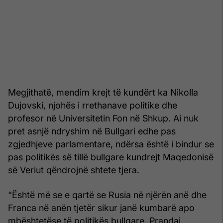
Megjithatë, mendim krejt të kundërt ka Nikolla
Dujovski, njohës i rrethanave politike dhe
profesor në Universitetin Fon në Shkup. Ai nuk
pret asnjë ndryshim në Bullgari edhe pas
zgjedhjeve parlamentare, ndërsa është i bindur se
pas politikës së tillë bullgare kundrejt Maqedonisë
së Veriut qëndrojnë shtete tjera.
“Është më se e qartë se Rusia në njërën anë dhe
Franca në anën tjetër sikur janë kumbarë apo
mbështetëse të politikës bullgare. Prandaj,