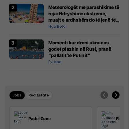
Meteorologët me parashikime të
reja: Ndryshime ekstreme,
muajt e ardhshëm do të jenë të
pazakontë
Nga Bota
Momenti kur droni ukrainas
godet plazhin në Rusi, pranë
"pallatit të Putinit"
Evropa
Jobs
Real Estate
Padel Zone
Flex B