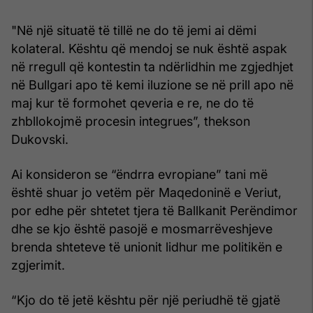
"Në një situatë të tillë ne do të jemi ai dëmi
kolateral. Kështu që mendoj se nuk është aspak
në rregull që kontestin ta ndërlidhin me zgjedhjet
në Bullgari apo të kemi iluzione se në prill apo në
maj kur të formohet qeveria e re, ne do të
zhbllokojmë procesin integrues”, thekson
Dukovski.
Ai konsideron se “ëndrra evropiane” tani më
është shuar jo vetëm për Maqedoninë e Veriut,
por edhe për shtetet tjera të Ballkanit Perëndimor
dhe se kjo është pasojë e mosmarrëveshjeve
brenda shteteve të unionit lidhur me politikën e
zgjerimit.
“Kjo do të jetë kështu për një periudhë të gjatë