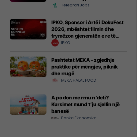
Telegrafi Jobs
IPKO, Sponsor i Artë i DokuFest
2026, mbështet filmin dhe
frymëzon gjeneratën e re të
krijuesve
IPKO
Pashtetat MEKA - zgjedhje
praktike për mëngjes, piknik
dhe rrugë
MEKA HALAL FOOD
A po don me rrnu n’deti?
Kursimet mund t’ju sjellin një
banesë
Banka Ekonomike