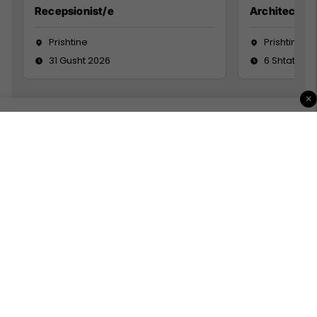
Recepsionist/e
Architect
Prishtine
Prishtinë
31 Gusht 2026
6 Shtator 2
×