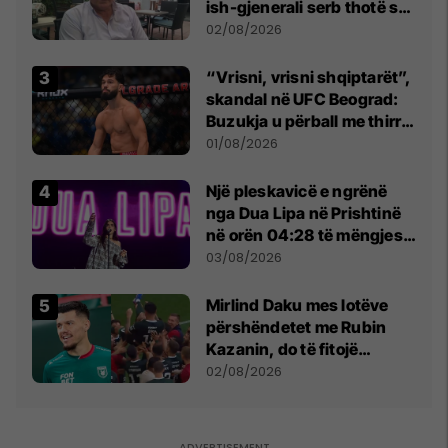
ish-gjenerali serb thotë se
dikush e tradhtoi në
02/08/2026
Beograd
“Vrisni, vrisni shqiptarët”,
skandal në UFC Beograd:
Buzukja u përball me thirrje
anti-shqiptare nga
01/08/2026
tribunat
Një pleskavicë e ngrënë
nga Dua Lipa në Prishtinë
në orën 04:28 të mëngjesit
- dhe bota digjitale serbe
03/08/2026
shpall gjendjen e luftës
Mirlind Daku mes lotëve
përshëndetet me Rubin
Kazanin, do të fitojë
miliona te Spartak Moska
02/08/2026