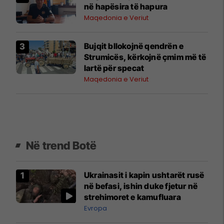
në hapësira të hapura
Maqedonia e Veriut
Bujqit bllokojnë qendrën e
Strumicës, kërkojnë çmim më të
lartë për specat
Maqedonia e Veriut
Në trend Botë
Ukrainasit i kapin ushtarët rusë
në befasi, ishin duke fjetur në
strehimoret e kamufluara
Evropa