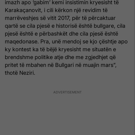
imazh apo ‘gabim’ kemi insistimin kryesisht të
Karakaçanovit, i cili kërkon një revidim të
marrëveshjes së vitit 2017, për të përcaktuar
qartë se cila pjesë e historisë është bullgare, cila
pjesë është e përbashkët dhe cila pjesë është
maqedonase. Pra, unë mendoj se kjo çështje apo
ky kontest ka të bëjë kryesisht me situatën e
brendshme politike atje dhe me zgjedhjet që
pritet të mbahen në Bullgari në muajin mars”,
thotë Neziri.