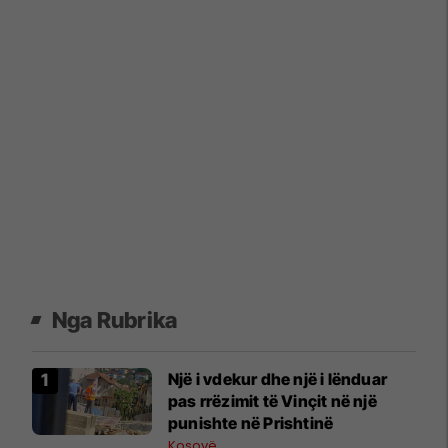
Nga Rubrika
Një i vdekur dhe një i lënduar
pas rrëzimit të Vinçit në një
punishte në Prishtinë
Kosovë