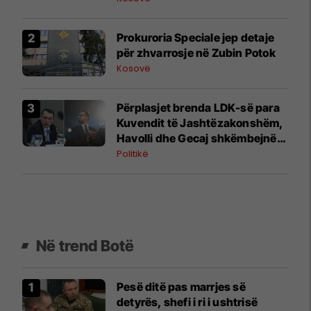
Prokuroria Speciale jep detaje
për zhvarrosje në Zubin Potok
Kosovë
Përplasjet brenda LDK-së para
Kuvendit të Jashtëzakonshëm,
Havolli dhe Gecaj shkëmbejnë
kritika publike
Politikë
Në trend Botë
Pesë ditë pas marrjes së
detyrës, shefi i ri i ushtrisë