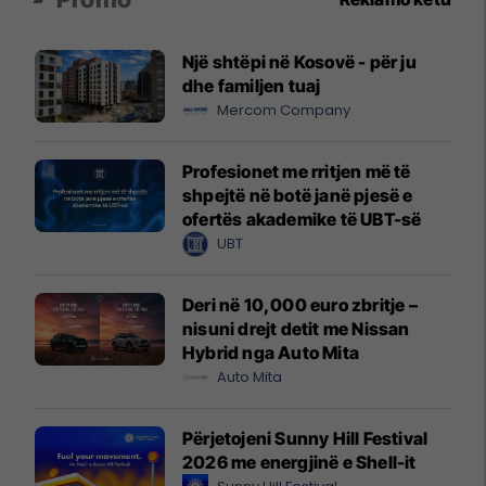
Një shtëpi në Kosovë - për ju
dhe familjen tuaj
Mercom Company
Profesionet me rritjen më të
shpejtë në botë janë pjesë e
ofertës akademike të UBT-së
UBT
Deri në 10,000 euro zbritje –
nisuni drejt detit me Nissan
Hybrid nga Auto Mita
Auto Mita
Përjetojeni Sunny Hill Festival
2026 me energjinë e Shell-it