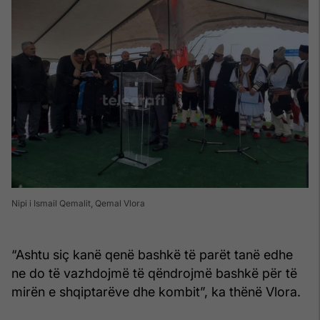
Nipi i Ismail Qemalit, Qemal Vlora
“Ashtu siç kanë qenë bashkë të parët tanë edhe
ne do të vazhdojmë të qëndrojmë bashkë për të
mirën e shqiptarëve dhe kombit”, ka thënë Vlora.