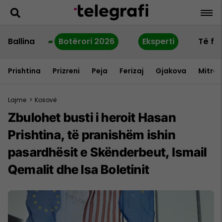
Ballina
Botërori 2026
Eksperti
Të fu
Prishtina
Prizreni
Peja
Ferizaj
Gjakova
Mitrov
Lajme
>
Kosovë
Zbulohet busti i heroit Hasan
Prishtina, të pranishëm ishin
pasardhësit e Skënderbeut, Ismail
Qemalit dhe Isa Boletinit