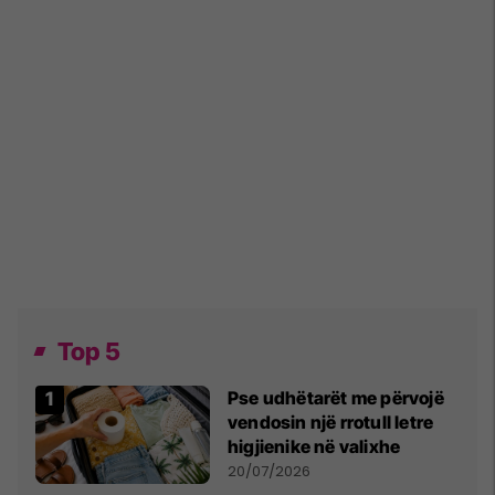
Top 5
Pse udhëtarët me përvojë
vendosin një rrotull letre
higjienike në valixhe
20/07/2026