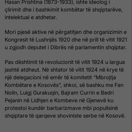
Hasan Prishtina (1873-1933), ishte ideolog i
çlirimit dhe i bashkimit kombëtar të shqiptarëve,
intelektual e atdhetar.
Mori pjesë aktive në përgatitjen dhe organizimin e
Kongresit të Lushnjës 1920 dhe në prill të vitit 1921
u zgjodh deputet i Dibrës në parlamentin shqiptar.
Pas dështimit të revolucionit të vitit 1924 u largua
jashtë atdheut. Në shtator të vitit 1924 në krye të
një delegacioni në emër të komitetit “Mbrojtja
Kombëtare e Kosovës”, shkoi, së bashku me Fan
Nolin, Luigj Gurakuqin, Bajram Currin e Bedri
Pejanin në Lidhjen e Kombeve në Gjenevë ku
protestoi kundër barbarizmave mbi popullsinë
shqiptare të qarqeve shoviniste serbe në Kosovë.