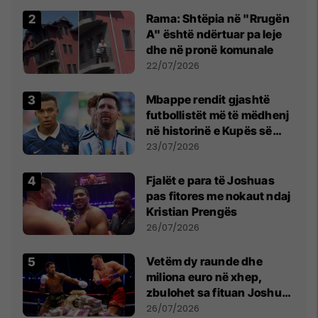
Rama: Shtëpia në "Rrugën
A" është ndërtuar pa leje
dhe në pronë komunale
22/07/2026
Mbappe rendit gjashtë
futbollistët më të mëdhenj
në historinë e Kupës së
Botës, Messi mbetet i dyti
23/07/2026
Fjalët e para të Joshuas
pas fitores me nokaut ndaj
Kristian Prengës
26/07/2026
Vetëm dy raunde dhe
miliona euro në xhep,
zbulohet sa fituan Joshua
e Prenga
26/07/2026