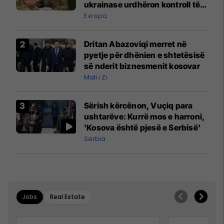
ukrainase urdhëron kontroll të
madh
Evropa
Dritan Abazoviqi merret në
pyetje për dhënien e shtetësisë
së nderit biznesmenit kosovar
Mali i Zi
Sërish kërcënon, Vuçiq para
ushtarëve: Kurrë mos e harroni,
'Kosova është pjesë e Serbisë'
Serbia
Jobs
Real Estate