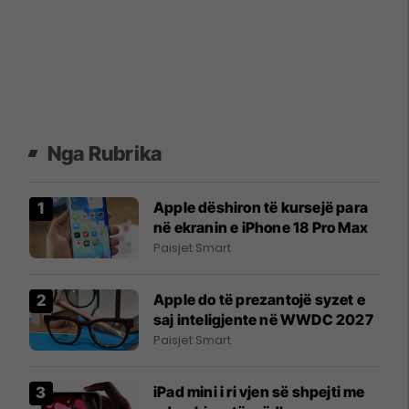
Nga Rubrika
Apple dëshiron të kursejë para
në ekranin e iPhone 18 Pro Max
Paisjet Smart
Apple do të prezantojë syzet e
saj inteligjente në WWDC 2027
Paisjet Smart
iPad mini i ri vjen së shpejti me