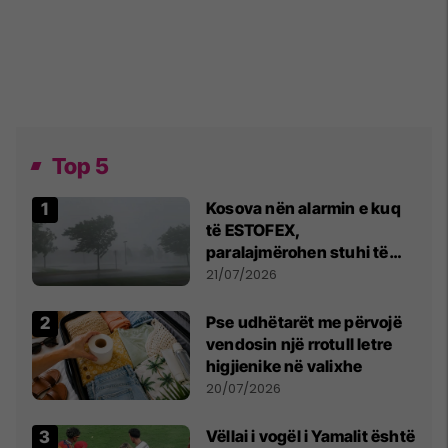
Top 5
Kosova nën alarmin e kuq
të ESTOFEX,
paralajmërohen stuhi të
fuqishme me breshër dhe
21/07/2026
erëra të forta
Pse udhëtarët me përvojë
vendosin një rrotull letre
higjienike në valixhe
20/07/2026
Vëllai i vogël i Yamalit është