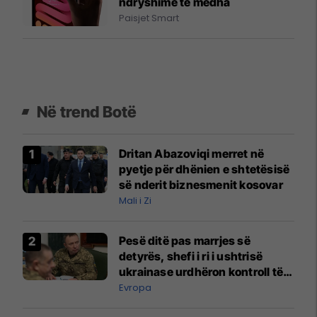
ndryshime të mëdha
Paisjet Smart
Në trend Botë
Dritan Abazoviqi merret në
pyetje për dhënien e shtetësisë
së nderit biznesmenit kosovar
Mali i Zi
Pesë ditë pas marrjes së
detyrës, shefi i ri i ushtrisë
ukrainase urdhëron kontroll të
madh
Evropa