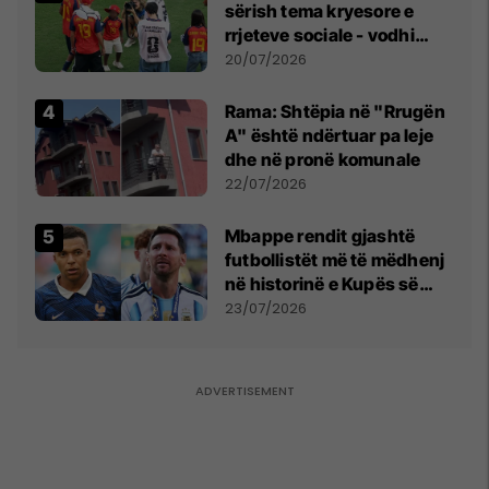
sërish tema kryesore e
rrjeteve sociale - vodhi
vëmendjen pas finales së
20/07/2026
Kupës së Botës
Rama: Shtëpia në "Rrugën
A" është ndërtuar pa leje
dhe në pronë komunale
22/07/2026
Mbappe rendit gjashtë
futbollistët më të mëdhenj
në historinë e Kupës së
Botës, Messi mbetet i dyti
23/07/2026