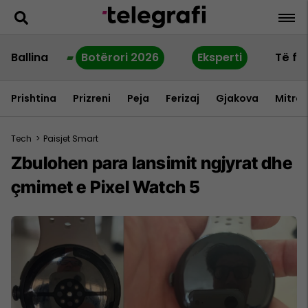
Ballina
Botërori 2026
Eksperti
Të fu
Prishtina
Prizreni
Peja
Ferizaj
Gjakova
Mitrov
Tech
>
Paisjet Smart
Zbulohen para lansimit ngjyrat dhe
çmimet e Pixel Watch 5