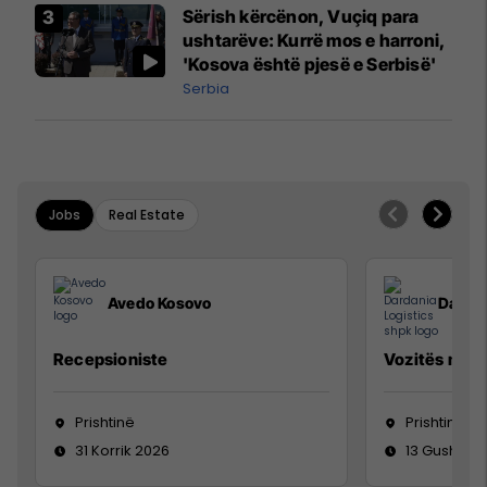
Sërish kërcënon, Vuçiq para
ushtarëve: Kurrë mos e harroni,
'Kosova është pjesë e Serbisë'
Serbia
Jobs
Real Estate
Avedo Kosovo
Dardan
Recepsioniste
Vozitës me K
Prishtinë
Prishtinë
31 Korrik 2026
13 Gusht 20