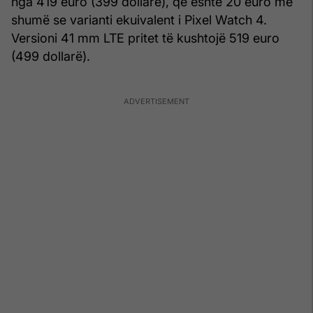
nga 419 euro (399 dollarë), që është 20 euro më
shumë se varianti ekuivalent i Pixel Watch 4.
Versioni 41 mm LTE pritet të kushtojë 519 euro
(499 dollarë).