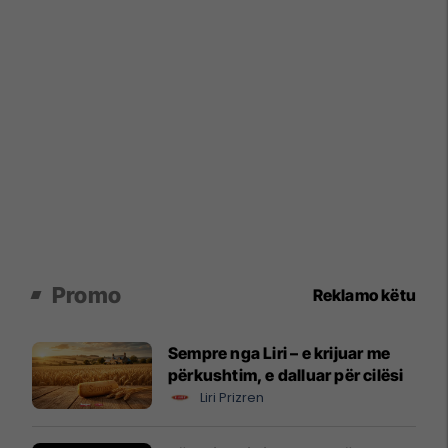
Promo
Reklamo këtu
Sempre nga Liri – e krijuar me
përkushtim, e dalluar për cilësi
Liri Prizren