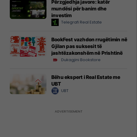
Përzgjedhja javore: katër
mundësi për banim dhe
investim
Telegrafi Real Estate
BookFest vazhdon rrugëtimin në
Gjilan pas suksesit të
jashtëzakonshëm në Prishtinë
Dukagjini Bookstore
Bëhu ekspert i Real Estate me
UBT
UBT