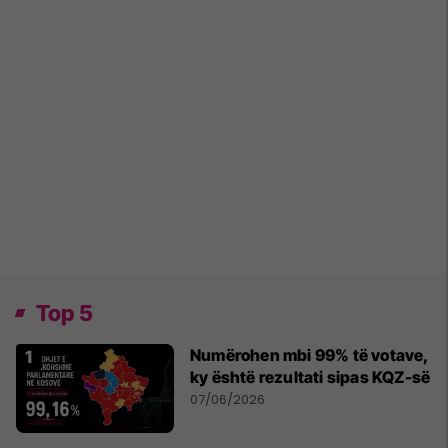
Top 5
Numërohen mbi 99% të votave,
ky është rezultati sipas KQZ-së
07/06/2026