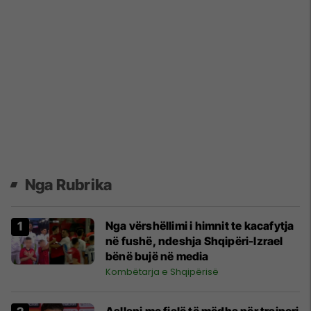
Nga Rubrika
Nga vërshëllimi i himnit te kacafytja
në fushë, ndeshja Shqipëri-Izrael
bënë bujë në media
Kombëtarja e Shqipërisë
Asllani me fjalë të mëdha për trajneri