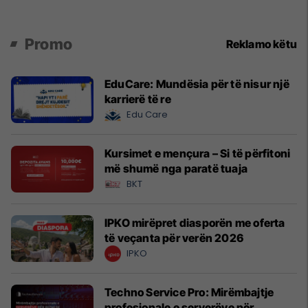
Promo
Reklamo këtu
EduCare: Mundësia për të nisur një
karrierë të re
Edu Care
Kursimet e mençura – Si të përfitoni
më shumë nga paratë tuaja
BKT
IPKO mirëpret diasporën me oferta
të veçanta për verën 2026
IPKO
Techno Service Pro: Mirëmbajtje
profesionale e serverëve për