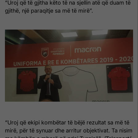
“Uroj që të gjitha këto të na sjellin atë që duam të
gjithë, një paraqitje sa më të mirë”.
“Uroj që ekipi kombëtar të bëjë rezultat sa më të
mirë, për të synuar dhe arritur objektivat. Ta nisim