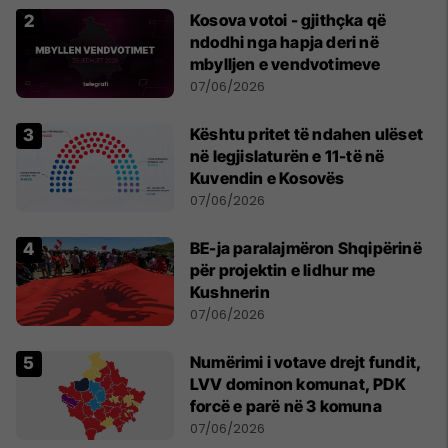
Kosova votoi - gjithçka që
ndodhi nga hapja deri në
mbylljen e vendvotimeve
07/06/2026
Kështu pritet të ndahen ulëset
në legjislaturën e 11-të në
Kuvendin e Kosovës
07/06/2026
BE-ja paralajmëron Shqipërinë
për projektin e lidhur me
Kushnerin
07/06/2026
Numërimi i votave drejt fundit,
LVV dominon komunat, PDK
forcë e parë në 3 komuna
07/06/2026