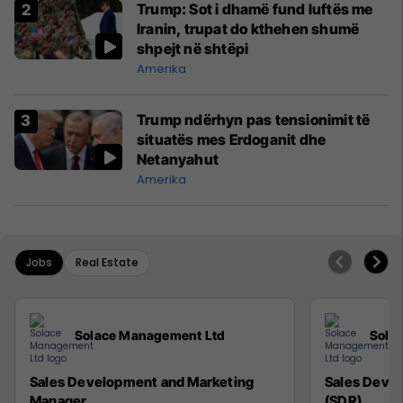
Trump: Sot i dhamë fund luftës me
Iranin, trupat do kthehen shumë
shpejt në shtëpi
Amerika
Trump ndërhyn pas tensionimit të
situatës mes Erdoganit dhe
Netanyahut
Amerika
Jobs
Real Estate
Solace Management Ltd
Sola
Sales Development and Marketing
Sales Deve
Manager
(SDR)