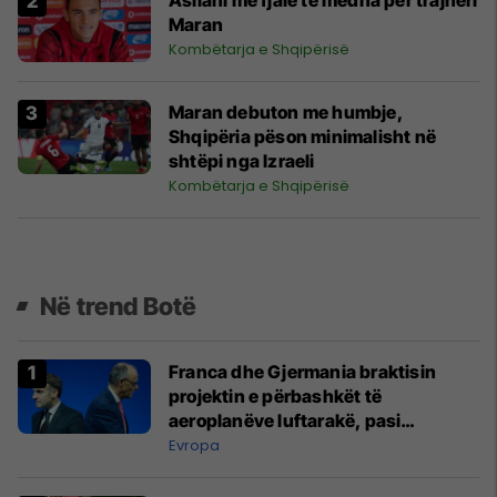
Maran
Kombëtarja e Shqipërisë
Maran debuton me humbje,
Shqipëria pëson minimalisht në
shtëpi nga Izraeli
Kombëtarja e Shqipërisë
Në trend Botë
Franca dhe Gjermania braktisin
projektin e përbashkët të
aeroplanëve luftarakë, pasi
kompanitë nuk arrijnë marrëveshje
Evropa