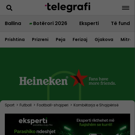
Ballina
Botërori 2026
Eksperti
Të fundit
Prishtina
Prizreni
Peja
Ferizaj
Gjakova
Mitrov
Sport
>
Futboll
>
Football-shqiperi
>
Kombëtarja e Shqipërisë