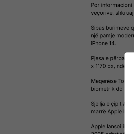
Por informacioni 
veçorive, shkruajn
Sipas burimeve q
një pamje modern
iPhone 14.
Pjesa e përparme
x 1170 px, ndërsa
Meqenëse Touch I
biometrik do të 
Sjellja e çipit A
marrë Apple Intel
Apple lansoi iPho