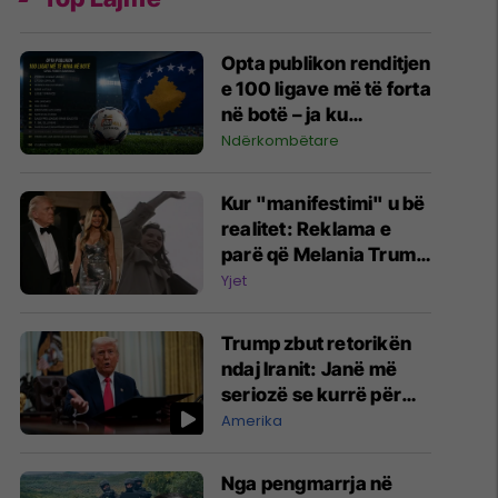
Opta publikon renditjen
e 100 ligave më të forta
në botë – ja ku
pozicionohet Kosova
Ndërkombëtare
Kur "manifestimi" u bë
realitet: Reklama e
parë që Melania Trump
realizoi në vitin 1993 e
Yjet
shfaqte atë si Zonjë e
Parë e ShBA-së
Trump zbut retorikën
ndaj Iranit: Janë më
seriozë se kurrë për
negociatat
Amerika
Nga pengmarrja në