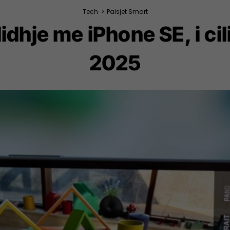
Tech
>
Paisjet Smart
dhje me iPhone SE, i cili v
2025