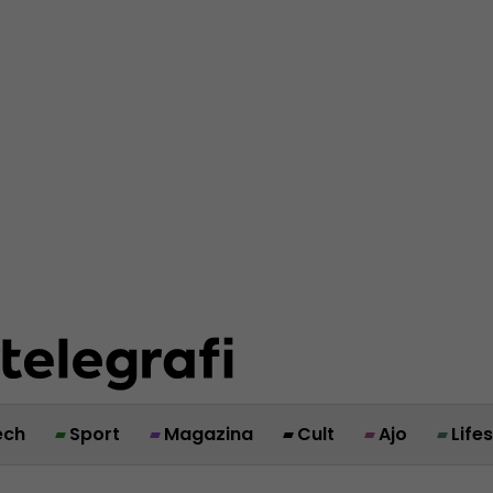
ech
Sport
Magazina
Cult
Ajo
Life