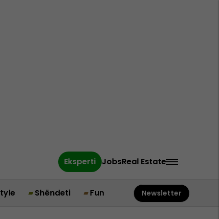
Eksperti
Jobs
Real Estate
style
Shëndeti
Fun
Newsletter