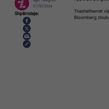
Nga
Telegrafi
07/10/2024
Thashethemet vij
Bloomberg zbuloi