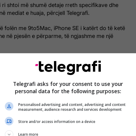
i ri shtoi më shumë detaje rreth specifikave dhe
ë mediat e huaja, përcjell Telegrafi.
ë folën me 9to5Mac, iPhone SE i katërt do të ketë
e në pjesën e përparme, të ngjashme me një
 do të ketë një panel OLED 6.1" me rezolucion 2531
 anët do të jenë të sheshta.
D po largohet, e vetmja veçori e vërtetimit
Telegrafi asks for your consent to use your
mbetet Face ID.
personal data for the following purposes:
Personalised advertising and content, advertising and content
pple A18 do të thotë që iPhone SE (2025) duhet të
measurement, audience research and services development
ligence.
Store and/or access information on a device
ne SE (2022) për 429 dollarë, por versioni i vitit
Learn more