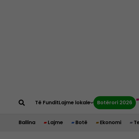
Të Fundit
Lajme lokale
Botërori 2026
Ballina
Lajme
Botë
Ekonomi
T