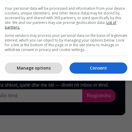
lojë nga 459 dollarë ose 499 dollarë. /
Telegrafi
/
Your personal data will be processed and information from your device
(cookies, unique identifiers, and other device data) may be stored by,
accessed by and shared with 369 partners, or used specifically by this
site. We and our partners may use precise geolocation data.
List of
partners.
Some vendors may process your personal data on the basis of legitimate
interest, which you can object to by managing your options below. Look
for a link at the bottom of this page or in the site menu to manage or
withdraw consent in privacy and cookie settings.
Manage options
Consent