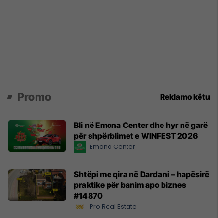
Promo
Reklamo këtu
Bli në Emona Center dhe hyr në garë
për shpërblimet e WINFEST 2026
Emona Center
Shtëpi me qira në Dardani – hapësirë
praktike për banim apo biznes
#14870
Pro Real Estate