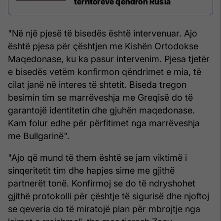
territoreve qëndron Rusia
"Në një pjesë të bisedës është intervenuar. Ajo
është pjesa për çështjen me Kishën Ortodokse
Maqedonase, ku ka pasur intervenim. Pjesa tjetër
e bisedës vetëm konfirmon qëndrimet e mia, të
cilat janë në interes të shtetit. Biseda tregon
besimin tim se marrëveshja me Greqisë do të
garantojë identitetin dhe gjuhën maqedonase.
Kam folur edhe për përfitimet nga marrëveshja
me Bullgarinë".
"Ajo që mund të them është se jam viktimë i
sinqeritetit tim dhe hapjes sime me gjithë
partnerët tonë. Konfirmoj se do të ndryshohet
gjithë protokolli për çështje të sigurisë dhe njoftoj
se qeveria do të miratojë plan për mbrojtje nga