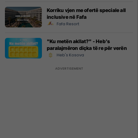
Korriku vjen me ofertë speciale all
inclusive në Fafa
Fafa Resort
"Ku metën akllat?" - Heb’s
paralajmëron diçka të re për verën
Heb's Kosova