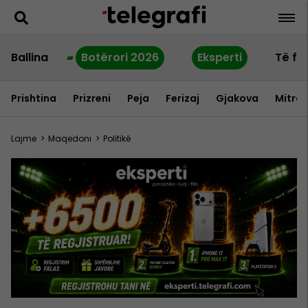
Ballina
Botërori 2026
Eksperti
Të fu
Prishtina
Prizreni
Peja
Ferizaj
Gjakova
Mitrov
Lajme
>
Maqedoni
>
Politikë