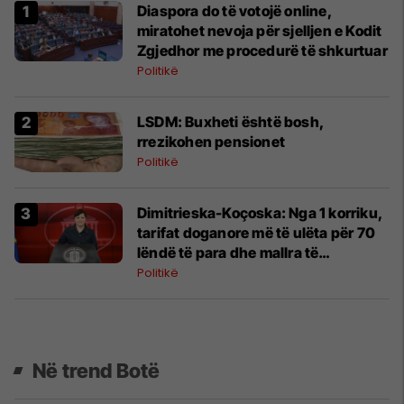
Diaspora do të votojë online,
miratohet nevoja për sjelljen e Kodit
Zgjedhor me procedurë të shkurtuar
Politikë
LSDM: Buxheti është bosh,
rrezikohen pensionet
Politikë
Dimitrieska-Koçoska: Nga 1 korriku,
tarifat doganore më të ulëta për 70
lëndë të para dhe mallra të
ndërmjetme
Politikë
Në trend Botë