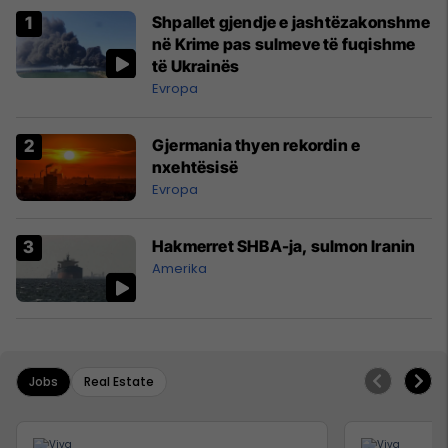
Shpallet gjendje e jashtëzakonshme
në Krime pas sulmeve të fuqishme
të Ukrainës
Evropa
Gjermania thyen rekordin e
nxehtësisë
Evropa
Hakmerret SHBA-ja, sulmon Iranin
Amerika
Jobs
Real Estate