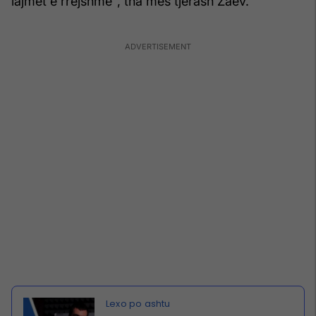
lajmet e rrejshme", tha mes tjerash Zaev.