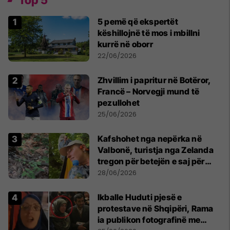
5 pemë që ekspertët
këshillojnë të mos i mbillni
kurrë në oborr
22/06/2026
Zhvillim i papritur në Botëror,
Francë – Norvegji mund të
pezullohet
25/06/2026
Kafshohet nga nepërka në
Valbonë, turistja nga Zelanda
tregon për betejën e saj për
mbijetesë
28/06/2026
Ikballe Huduti pjesë e
protestave në Shqipëri, Rama
ia publikon fotografinë me