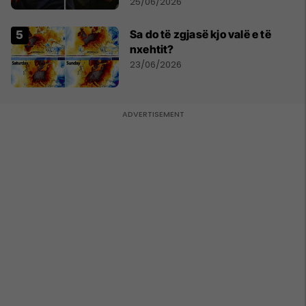
Ahmadinejadin e Iranit
25/06/2026
Sa do të zgjasë kjo valë e të
nxehtit?
23/06/2026