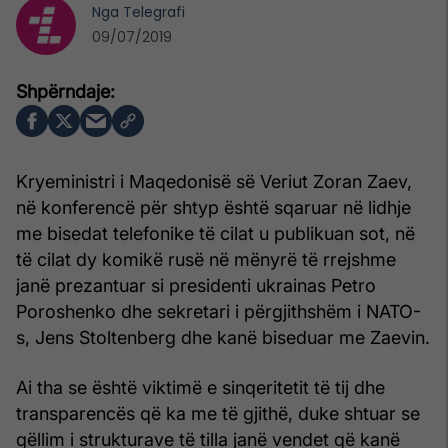
Nga
Telegrafi
09/07/2019
Kryeministri i Maqedonisë së Veriut Zoran Zaev,
në konferencë për shtyp është sqaruar në lidhje
me bisedat telefonike të cilat u publikuan sot, në
të cilat dy komikë rusë në mënyrë të rrejshme
janë prezantuar si presidenti ukrainas Petro
Poroshenko dhe sekretari i përgjithshëm i NATO-
s, Jens Stoltenberg dhe kanë biseduar me Zaevin.
Ai tha se është viktimë e sinqeritetit të tij dhe
transparencës që ka me të gjithë, duke shtuar se
qëllim i strukturave të tilla janë vendet që kanë