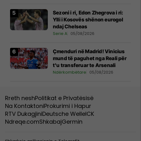
Sezoni i ri, Edon Zhegrova i ri:
Ylli i Kosovës shënon eurogol
ndaj Chelseas
Serie A
05/08/2026
Çmenduri në Madrid! Vinicius
mund të paguhet nga Reali për
t'u transferuar te Arsenali
Ndërkombëtare
05/08/2026
Rreth nesh
Politikat e Privatësisë
Na Kontaktoni
Prokurimi i Hapur
RTV Dukagjini
Deutsche Welle
ICK
Ndreqe.com
Shkabaj
Germin