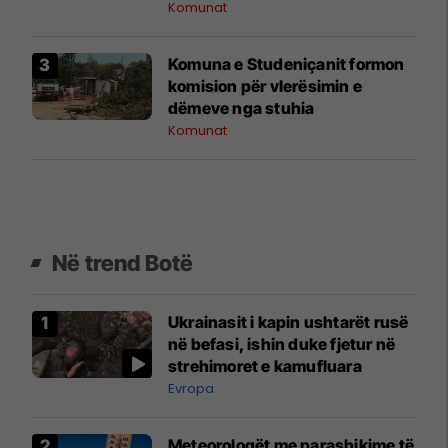
Komunat
Komuna e Studeniçanit formon
komision për vlerësimin e
dëmeve nga stuhia
Komunat
Në trend Botë
Ukrainasit i kapin ushtarët rusë
në befasi, ishin duke fjetur në
strehimoret e kamufluara
Evropa
Meteorologët me parashikime të