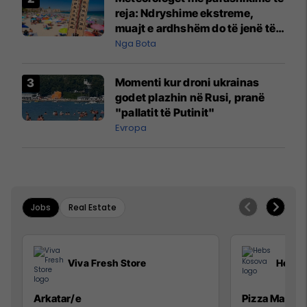
reja: Ndryshime ekstreme,
muajt e ardhshëm do të jenë të
pazakontë
Nga Bota
Momenti kur droni ukrainas
godet plazhin në Rusi, pranë
"pallatit të Putinit"
Evropa
Jobs
Real Estate
Viva Fresh Store
Hebs 
Arkatar/e
Pizza Man