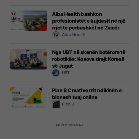
Alba Health bashkon
profesionistët e kujdesit në një
rrjet të përbashkët në Zvicër
Alba Health
Nga UBT në skenën botërore të
robotikës: Kosova drejt Koresë
së Jugut
UBT
Plan B Creative rrit ndikimin e
biznesit tuaj online
Plan B