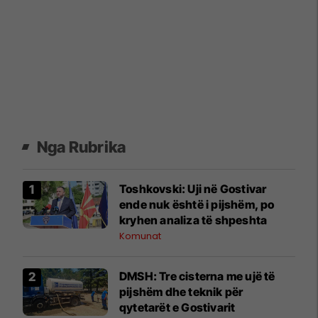
Nga Rubrika
Toshkovski: Uji në Gostivar
ende nuk është i pijshëm, po
kryhen analiza të shpeshta
Komunat
DMSH: Tre cisterna me ujë të
pijshëm dhe teknik për
qytetarët e Gostivarit