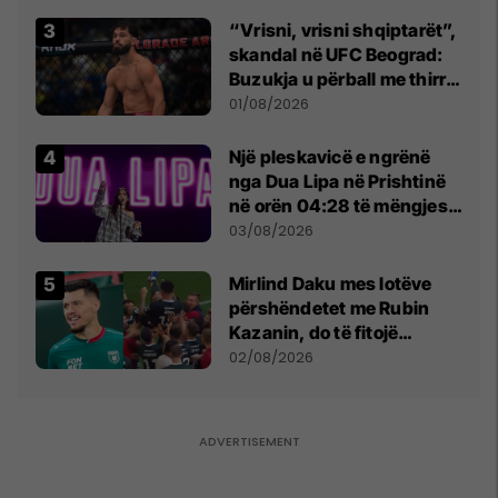
“Vrisni, vrisni shqiptarët”,
skandal në UFC Beograd:
Buzukja u përball me thirrje
anti-shqiptare nga
01/08/2026
tribunat
Një pleskavicë e ngrënë
nga Dua Lipa në Prishtinë
në orën 04:28 të mëngjesit
- dhe bota digjitale serbe
03/08/2026
shpall gjendjen e luftës
Mirlind Daku mes lotëve
përshëndetet me Rubin
Kazanin, do të fitojë
miliona te Spartak Moska
02/08/2026