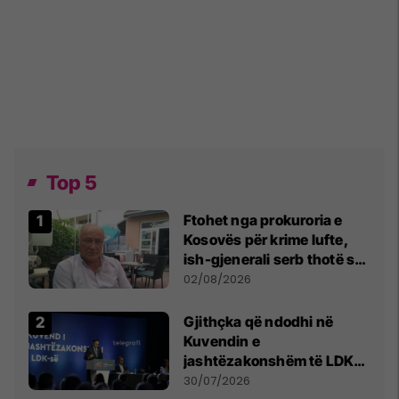
Top 5
Ftohet nga prokuroria e
Kosovës për krime lufte,
ish-gjenerali serb thotë se
dikush e tradhtoi në
02/08/2026
Beograd
Gjithçka që ndodhi në
Kuvendin e
jashtëzakonshëm të LDK-
së
30/07/2026