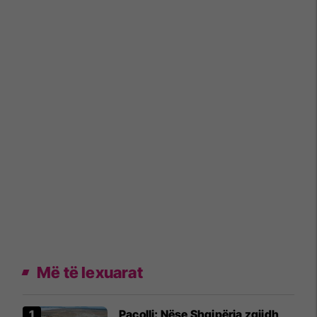
Më të lexuarat
Pacolli: Nëse Shqipëria zgjidh