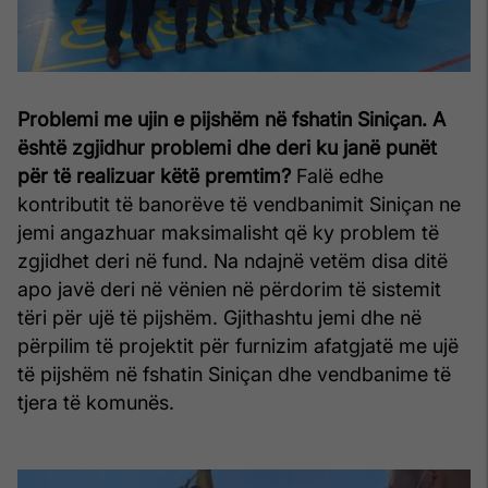
Problemi me ujin e pijshëm në fshatin Siniçan. A
është zgjidhur problemi dhe deri ku janë punët
për të realizuar këtë premtim?
Falë edhe
kontributit të banorëve të vendbanimit Siniçan ne
jemi angazhuar maksimalisht që ky problem të
zgjidhet deri në fund. Na ndajnë vetëm disa ditë
apo javë deri në vënien në përdorim të sistemit
tëri për ujë të pijshëm. Gjithashtu jemi dhe në
përpilim të projektit për furnizim afatgjatë me ujë
të pijshëm në fshatin Siniçan dhe vendbanime të
tjera të komunës.