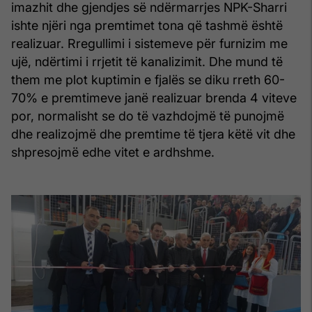
imazhit dhe gjendjes së ndërmarrjes NPK-Sharri
ishte njëri nga premtimet tona që tashmë është
realizuar. Rregullimi i sistemeve për furnizim me
ujë, ndërtimi i rrjetit të kanalizimit. Dhe mund të
them me plot kuptimin e fjalës se diku rreth 60-
70% e premtimeve janë realizuar brenda 4 viteve
por, normalisht se do të vazhdojmë të punojmë
dhe realizojmë dhe premtime të tjera këtë vit dhe
shpresojmë edhe vitet e ardhshme.