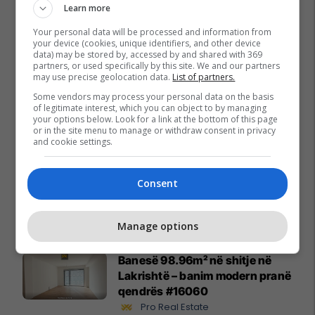
Learn more
Your personal data will be processed and information from
your device (cookies, unique identifiers, and other device
data) may be stored by, accessed by and shared with 369
partners, or used specifically by this site. We and our partners
may use precise geolocation data.
List of partners.
Some vendors may process your personal data on the basis
of legitimate interest, which you can object to by managing
your options below. Look for a link at the bottom of this page
or in the site menu to manage or withdraw consent in privacy
and cookie settings.
Consent
Promo
Reklamo këtu
Manage options
Banesë 98.96m² në shitje në
Lakrishtë – banim modern pranë
qendrës #16060
Pro Real Estate