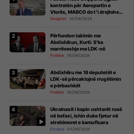
kontratën për Aeroportin e
Vlorës, MABCO do t’i drejtohet
arbitrazhit ndërkombëtar
Shqipëri
05/08/2026
Përfundon takimin me
Abdixhikun, Kurti: S'ka
marrëveshje me LDK-në
Politikë
05/08/2026
Abdixhiku me 18 deputetët e
LDK-së përcaktojnë rrugëtimin
e përbashkët
Politikë
05/08/2026
Ukrainasit i kapin ushtarët rusë
në befasi, ishin duke fjetur në
strehimoret e kamufluara
Evropa
04/08/2026