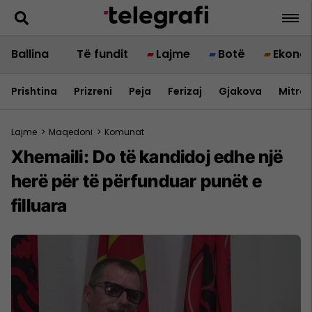
Ballina
Të fundit
Lajme
Botë
Ekono
Prishtina
Prizreni
Peja
Ferizaj
Gjakova
Mitrov
Lajme
>
Maqedoni
>
Komunat
Xhemaili: Do të kandidoj edhe një
herë për të përfunduar punët e
filluara