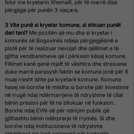
folur me kryetarin Xhemaili, për të marrë disa
përgjigje për punën 3 vjeçare.
3 Vite punë si kryetar komune, si shkuan punët
deri tani?
Me pozitën që mu dha si kryetar i
komunës së Bogovinës ndjeja përgjegjësinë e
plotë për të realizuar nevojat dhe qëllimet e të
gjitha vendbanimeve që i përkasin kësaj komune.
Fillimet kanë qenë mjaft të vështira dhe stresuese
duke marrë parasysh faktin se komuna jonë për 6
muaj rresht ishte pa kryetarë komune. Komuna
hasej në borxhe të mëdha si borxhe për investime
në rrugë ndaj ndërmarrjeve të ndryshme të cilat
bënin presion për të na bllokuar në funksion.
Borxhe ndaj EVN-së për ndriçim publik që
gjithashtu bënin ndërprerje të rrymës. Si dhe
borxhe ndaj institucioneve të ndryshme
shtetërore siç janë agjencinë për kadastër,