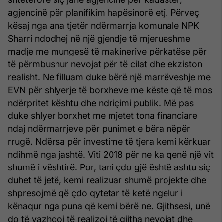
agjencinë për planifikim hapësinorë etj. Përveç
kësaj nga ana tjetër ndërmarrja komunale NPK
Sharri ndodhej në një gjendje të mjerueshme
madje me mungesë të makinerive përkatëse për
të përmbushur nevojat për të cilat dhe ekziston
realisht. Ne filluam duke bërë një marrëveshje me
EVN për shlyerje të borxheve me këste që të mos
ndërpritet kështu dhe ndriçimi publik. Më pas
duke shlyer borxhet me mjetet tona financiare
ndaj ndërmarrjeve për punimet e bëra nëpër
rrugë. Ndërsa për investime të tjera kemi kërkuar
ndihmë nga jashtë. Viti 2018 për ne ka qenë një vit
shumë i vështirë. Por, tani çdo gjë është ashtu siç
duhet të jetë, kemi realizuar shumë projekte dhe
shpresojmë që çdo qytetar të ketë ngelur i
kënaqur nga puna që kemi bërë ne. Gjithsesi, unë
do të vazhdoj të realizoj të gjitha nevojat dhe