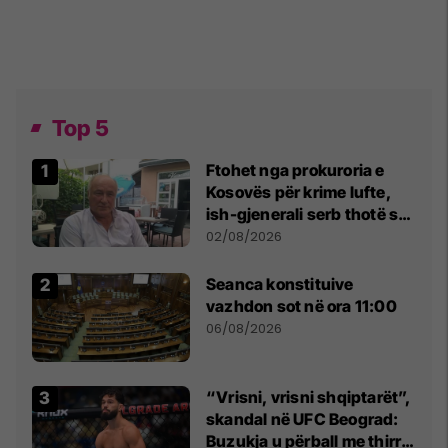
Top 5
Ftohet nga prokuroria e
Kosovës për krime lufte,
ish-gjenerali serb thotë se
dikush e tradhtoi në
02/08/2026
Beograd
Seanca konstituive
vazhdon sot në ora 11:00
06/08/2026
“Vrisni, vrisni shqiptarët”,
skandal në UFC Beograd:
Buzukja u përball me thirrje