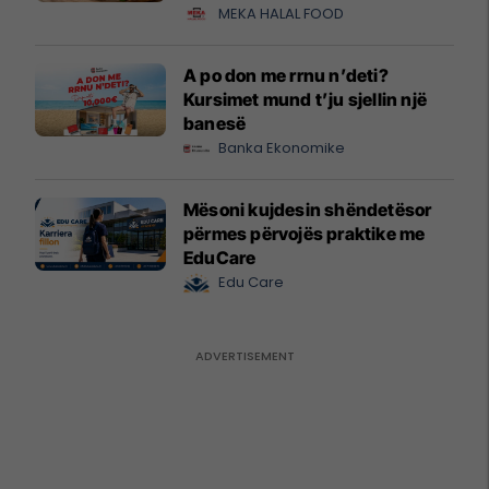
MEKA HALAL FOOD
A po don me rrnu n’deti?
Kursimet mund t’ju sjellin një
banesë
Banka Ekonomike
Mësoni kujdesin shëndetësor
përmes përvojës praktike me
EduCare
Edu Care