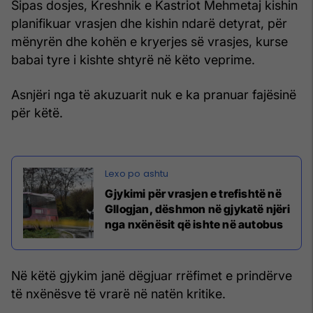
Sipas dosjes, Kreshnik e Kastriot Mehmetaj kishin
planifikuar vrasjen dhe kishin ndarë detyrat, për
mënyrën dhe kohën e kryerjes së vrasjes, kurse
babai tyre i kishte shtyrë në këto veprime.
Asnjëri nga të akuzuarit nuk e ka pranuar fajësinë
për këtë.
Gjykimi për vrasjen e trefishtë në
Gllogjan, dëshmon në gjykatë njëri
nga nxënësit që ishte në autobus
Në këtë gjykim janë dëgjuar rrëfimet e prindërve
të nxënësve të vrarë në natën kritike.