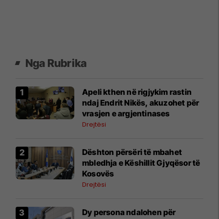
Nga Rubrika
Apeli kthen në rigjykim rastin
ndaj Endrit Nikës, akuzohet për
vrasjen e argjentinases
Drejtësi
​Dështon përsëri të mbahet
mbledhja e Këshillit Gjyqësor të
Kosovës
Drejtësi
Dy persona ndalohen për