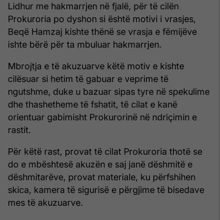
Lidhur me hakmarrjen në fjalë, për të cilën
Prokuroria po dyshon si është motivi i vrasjes,
Beqë Hamzaj kishte thënë se vrasja e fëmijëve
ishte bërë për ta mbuluar hakmarrjen.
Mbrojtja e të akuzuarve këtë motiv e kishte
cilësuar si hetim të gabuar e veprime të
ngutshme, duke u bazuar sipas tyre në spekulime
dhe thashetheme të fshatit, të cilat e kanë
orientuar gabimisht Prokurorinë në ndriçimin e
rastit.
Për këtë rast, provat të cilat Prokuroria thotë se
do e mbështesë akuzën e saj janë dëshmitë e
dëshmitarëve, provat materiale, ku përfshihen
skica, kamera të sigurisë e përgjime të bisedave
mes të akuzuarve.