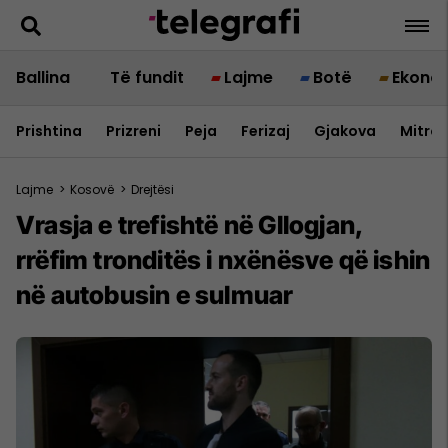
Ballina
Të fundit
Lajme
Botë
Ekono
Prishtina
Prizreni
Peja
Ferizaj
Gjakova
Mitrov
Lajme
>
Kosovë
>
Drejtësi
Vrasja e trefishtë në Gllogjan,
rrëfim tronditës i nxënësve që ishin
në autobusin e sulmuar