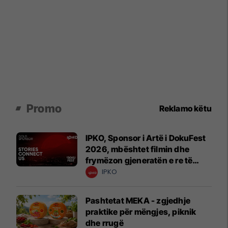
Promo
Reklamo këtu
IPKO, Sponsor i Artë i DokuFest
2026, mbështet filmin dhe
frymëzon gjeneratën e re të
krijuesve
IPKO
Pashtetat MEKA - zgjedhje
praktike për mëngjes, piknik
dhe rrugë