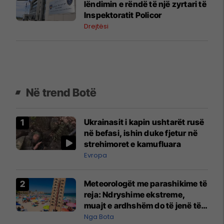
lëndimin e rëndë të një zyrtari të
Inspektoratit Policor
Drejtësi
Në trend Botë
Ukrainasit i kapin ushtarët rusë
në befasi, ishin duke fjetur në
strehimoret e kamufluara
Evropa
Meteorologët me parashikime të
reja: Ndryshime ekstreme,
muajt e ardhshëm do të jenë të
pazakontë
Nga Bota