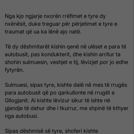
Nga kjo ngjarje nxorën rrëfimet e tyre dy
nxënësit, duke treguar për përjetimet e tyre e
traumat që ua ka lënë ajo natë.
Të dy dëshmitarët kishin qenë në ulëset e para të
autobusit, pas kondukterit, dhe kishin arritur ta
shohin sulmuesin, veshjet e tij, lëvizjet por jo edhe
fytyrën.
Sulmuesi, sipas tyre, kishte dalë në mes të rrugës
para autobusit që po qarkullonte në rrugët e
Gllogjanit. Ai kishte lëvizur sikur të ishte në
gjendje të dehur dhe i tkurrur, me shpinë të kthyer
nga autobusi.
Sipas dëshmisë së tyre, shoferi kishte