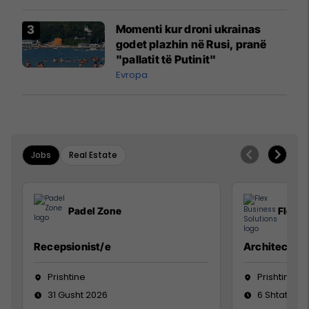
Momenti kur droni ukrainas
godet plazhin në Rusi, pranë
"pallatit të Putinit"
Evropa
Jobs
Real Estate
Padel Zone
Flex B
Recepsionist/e
Architect
Prishtine
Prishtinë
31 Gusht 2026
6 Shtator 2