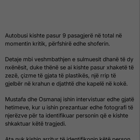
Autobusi kishte pasur 9 pasagjerë në total në
momentin kritik, përfshirë edhe shoferin.
Detaje mbi veshmbathjen e sulmuesit dhanë të dy
nxënësit, duke thënë se ai kishte pasur xhaketë të
zezë, çizme të gjata të plastikës, një rrip të
gjelbër në krahun e djathtë dhe kapelë në kokë.
Mustafa dhe Osmanaj ishin intervistuar edhe gjatë
hetimeve, kur u ishin prezantuar edhe fotografi të
njerëzve për ta identifikuar personin që e kishte
shkaktuar këtë tragjedi.
Ata nuk kishin arritur të identifikonin këtë person.