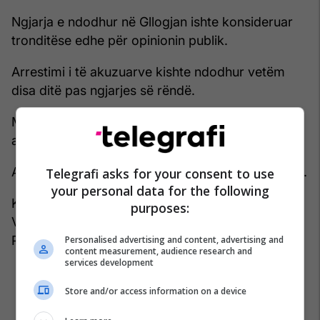
Ngjarja e ndodhur në Gllogjan ishte konsideruar
tronditëse edhe për opinionin publik.
Arrestimi i të akuzuarve kishte ndodhur vetëm
disa ditë pas ngjarjes së rëndë.
Mbi Kreshnik dhe Kastriot Mehmetajn rëndojnë
akuzat për vrasje të rëndë.
Akuza përfaqësohet nga prokurorja Sahide Gashi.
Telegrafi asks for your consent to use
your personal data for the following
Ky rast gjykohet nga trupi gjykues i përbërë nga
purposes:
Violeta Husaj- Rugova, Shaqë Curri dhe Leon
Përlaska. /
Kallxo
/
Personalised advertising and content, advertising and
content measurement, audience research and
services development
Store and/or access information on a device