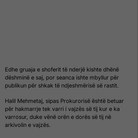
Edhe gruaja e shoferit të nderjë kishte dhënë
dëshminë e saj, por seanca ishte mbyllur për
publikun për shkak të ndjeshmërisë së rastit.
Halil Mehmetaj, sipas Prokurorisë është betuar
për hakmarrje tek varri i vajzës së tij kur e ka
varrosur, duke vënë orën e dorës së tij në
arkivolin e vajzës.