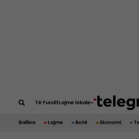
Të Fundit
Lajme lokale
Ballina
Lajme
Botë
Ekonomi
T