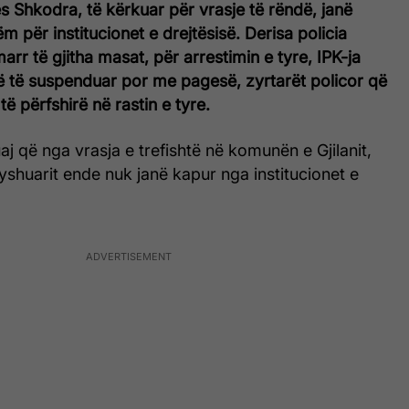
es Shkodra, të kërkuar për vrasje të rëndë, janë
 për institucionet e drejtësisë. Derisa policia
arr të gjitha masat, për arrestimin e tyre, IPK-ja
 të suspenduar por me pagesë, zyrtarët policor që
ë përfshirë në rastin e tyre.
j që nga vrasja e trefishtë në komunën e Gjilanit,
shuarit ende nuk janë kapur nga institucionet e