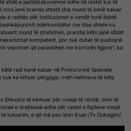
të sfidë e jashtëzakonshme edhe në rastet kur të
ë mos jenë brenda shtetit dhe mund të kenë kaluar
ida e radhës për institucionet e vendit tonë është
bashkëpunimit ndërkombëtar me disa shtete ku
yshuarit mund të strehohen, prandaj këto janë sfidat
mekanizmat kompetent, por nuk duhet të pushojnë
in veprimet që parashihen me kornizën ligjore”, ka
këtë rast kanë kaluar në Prokurorinë Speciale,
t nuk ka kthyer përgjigje, rreth hetimeve të këtij
es Shkodra të kërkuar për vrasje të rëndë, ishin të
ucionet e drejtësisë edhe për rastet e fajdeve meqë
 të kaluarën, e që më pas ishin liruar./Tv Dukagjini/