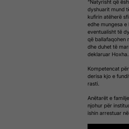
“Natyrisht që ësh
dyshuarit mund t
kufirin atëherë sf
edhe mungesa e 
eventualisht të d
që ballafaqohen 
dhe duhet të marr
deklaruar Hoxha.
Kompetencat për 
derisa kjo e fundi
rasti.
Anëtarët e familj
njohur për instit
ishin arrestuar në