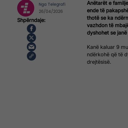
Anëtarët e familj
Nga
Telegrafi
ende të pakapshëm
26/04/2026
thotë se ka ndërm
vazhdon të mbajë
dyshohet se janë t
Kanë kaluar 9 mua
ndërkohë që të dy
drejtësisë.