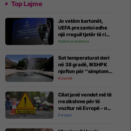
Top Lajme
Jo vetëm kartonët,
UEFA prezantoi edhe
një rregull tjetër të ri
për Ligën e
Ndërkombëtare
Kampionëve dhe garat
evropiane
Sot temperaturat deri
në 38 gradë, IKSHPK
njofton për “simptomat
e nxehtësisë”
Kosovë
Cilat janë vendet më të
rrezikshme për të
vozitur në Evropë - në
njërin prej tyre
Evropa
udhëtojnë edhe shumë
mërgimtarë