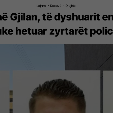
Lajme
>
Kosovë
>
Drejtësi
në Gjilan, të dyshuarit en
ke hetuar zyrtarët poli