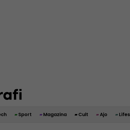
ech
Sport
Magazina
Cult
Ajo
Life