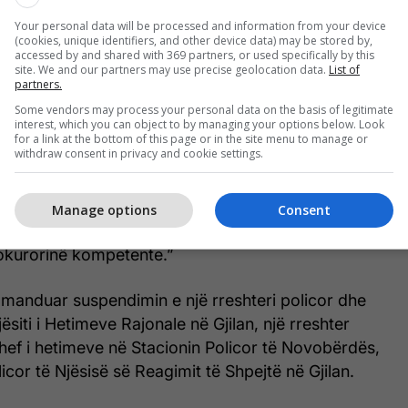
zuar edhe Inspektorati Policor i Kosovës, të cilët
Your personal data will be processed and information from your device
(cookies, unique identifiers, and other device data) may be stored by,
tutje katër zyrtarët policor vazhdojnë të jenë të
accessed by and shared with 369 partners, or used specifically by this
site. We and our partners may use precise geolocation data.
List of
partners.
Some vendors may process your personal data on the basis of legitimate
 kërkesës suaj gjeni përgjigjen nga IPK-ja si në
interest, which you can object to by managing your options below. Look
 zyrtarëve policorë IPK ju konfirmon se të njëjtit janë
for a link at the bottom of this page or in the site menu to manage or
withdraw consent in privacy and cookie settings.
ar me pagesë dhe se kjo do të vazhdojë deri sa të
 hetimit penal të cilin është duke e zhvilluar IPK-ja.
htë ende në hetim dhe hetuesit e Inspektoratit
Manage options
Consent
ës janë duke kryer disa veprime hetimore në
okurorinë kompetente.”
omanduar suspendimin e një rreshteri policor dhe
ësiti i Hetimeve Rajonale në Gjilan, një rreshter
shef i hetimeve në Stacionin Policor të Novobërdës,
icor të Njësisë së Reagimit të Shpejtë në Gjilan.