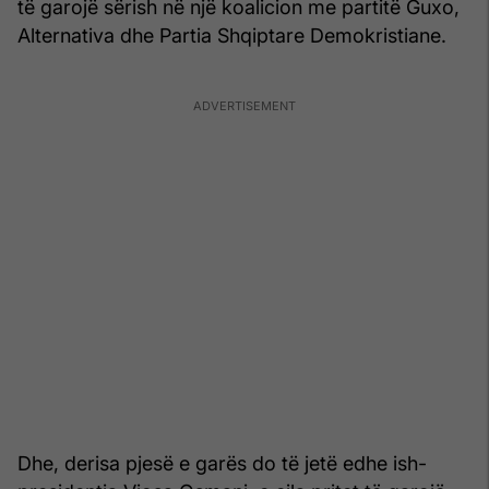
të garojë sërish në një koalicion me partitë Guxo,
Alternativa dhe Partia Shqiptare Demokristiane.
Dhe, derisa pjesë e garës do të jetë edhe ish-