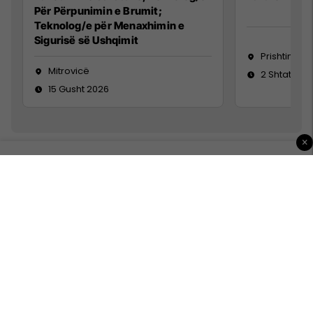
Për Përpunimin e Brumit;
Teknolog/e për Menaxhimin e
Sigurisë së Ushqimit
Prishtinë
Mitrovicë
2 Shtator 2
15 Gusht 2026
×