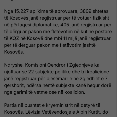
Nga 15.227 aplikime të aprovuara, 3809 shtetas
të Kosovës janë regjistruar për të votuar fizikisht
në përfaqësi diplomatike, 405 janë regjistruar për
të dërguar pakon me fletëvotim në kutinë postare
të KQZ në Kosovë dhe mbi 11 mijë janë regjistruar
për të dërguar pakon me fletëvotim jashtë
Kosovës.
Ndryshe, Komisioni Qendror i Zgjedhjeve ka
njoftuar se 22 subjekte politike dhe tri koalicione
janë regjistruar për pjesëmarrje në zgjedhjet e 7
qershorit, ndërsa nëntë subjekte kanë hequr dorë
nga garimi të vetme ose në koalicion.
Partia në pushtet e kryeministrit në detyrë të
Kosovës, Lëvizja Vetëvendosje e Albin Kurtit, do