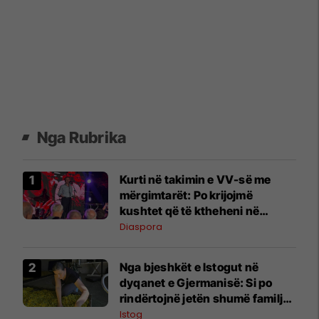
Nga Rubrika
Kurti në takimin e VV-së me
mërgimtarët: Po krijojmë
kushtet që të ktheheni në
Kosovë
Diaspora
Nga bjeshkët e Istogut në
dyqanet e Gjermanisë: Si po
rindërtojnë jetën shumë familje
nga eksporti i bimëve mjekësore
Istog