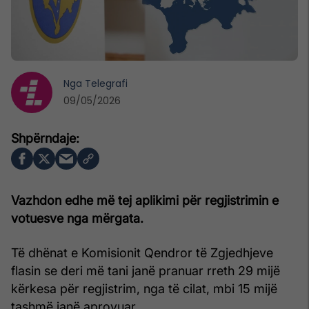
Nga
Telegrafi
09/05/2026
Vazhdon edhe më tej aplikimi për regjistrimin e
votuesve nga mërgata.
Të dhënat e Komisionit Qendror të Zgjedhjeve
flasin se deri më tani janë pranuar rreth 29 mijë
kërkesa për regjistrim, nga të cilat, mbi 15 mijë
tashmë janë aprovuar.