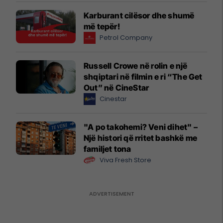
Karburant cilësor dhe shumë
më tepër!
Petrol Company
Russell Crowe në rolin e një
shqiptari në filmin e ri “The Get
Out” në CineStar
Cinestar
"A po takohemi? Veni dihet" –
Një histori që rritet bashkë me
familjet tona
Viva Fresh Store