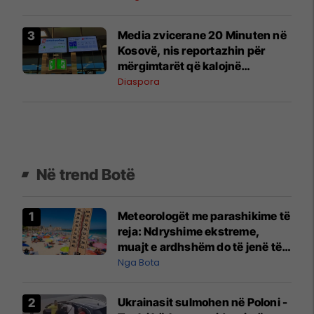
Media zvicerane 20 Minuten në
Kosovë, nis reportazhin për
mërgimtarët që kalojnë
pushimet në vendlindje
Diaspora
Në trend Botë
Meteorologët me parashikime të
reja: Ndryshime ekstreme,
muajt e ardhshëm do të jenë të
pazakontë
Nga Bota
Ukrainasit sulmohen në Poloni -