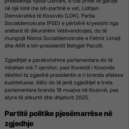
presidentja Vjosa Osmani
, e cila pritet të garojë
në një listë me ish-partinë e vet, Lidhjen
Demokratike të Kosovës (LDK), Partia
Socialdemokrate (PSD) e përbërë kryesisht nga
anëtarë të dikurshëm Vetëvendosjes, do të
mungojë Nisma Socialdemokrate e Fatmir Limajt
dhe AKR e ish-presidentit Behgjet Pacolli.
Zgjedhjet e parakohshme parlamentare do të
mbahen më 7 qershor, pasi Kuvendi i Kosovës
dështoi ta zgjedhë presidentin e ri brenda afateve
kushtetuese. Këto do të jenë zgjedhjet e treta
parlamentare brenda 18 muajve në Kosovë, pas
atyre të shkurtit dhe dhjetorit 2025.
Partitë politike pjesëmarrëse në
zgjedhje