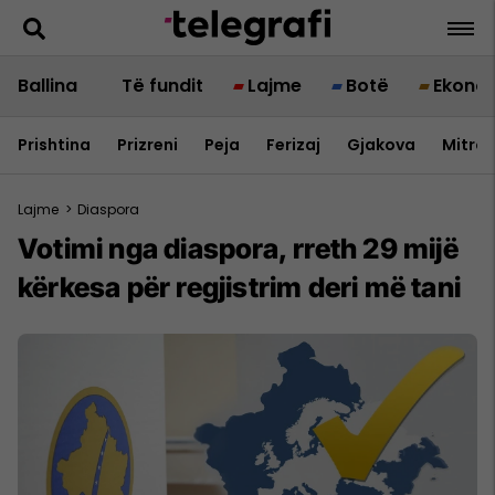
Ballina
Të fundit
Lajme
Botë
Ekono
Prishtina
Prizreni
Peja
Ferizaj
Gjakova
Mitrov
Lajme
>
Diaspora
Votimi nga diaspora, rreth 29 mijë
kërkesa për regjistrim deri më tani