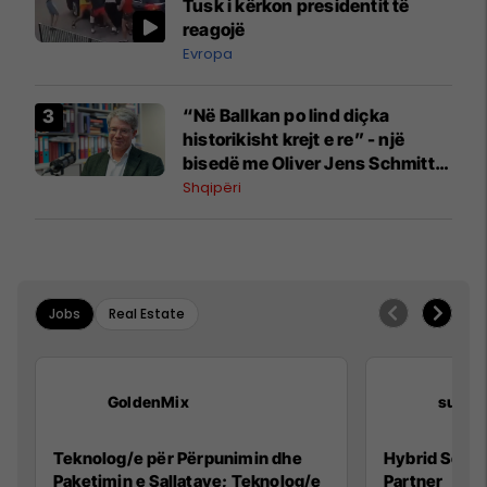
Tusk i kërkon presidentit të
reagojë
Evropa
“Në Ballkan po lind diçka
historikisht krejt e re” - një
bisedë me Oliver Jens Schmitt
mbi protestat në Shqipëri dhe të
Shqipëri
kaluarën e rajonit
Jobs
Real Estate
GoldenMix
sunci
Teknolog/e për Përpunimin dhe
Hybrid Senio
Paketimin e Sallatave; Teknolog/e
Partner