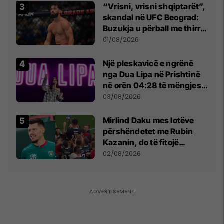
“Vrisni, vrisni shqiptarët”,
skandal në UFC Beograd:
Buzukja u përball me thirrje
anti-shqiptare nga
01/08/2026
tribunat
Një pleskavicë e ngrënë
nga Dua Lipa në Prishtinë
në orën 04:28 të mëngjesit
- dhe bota digjitale serbe
03/08/2026
shpall gjendjen e luftës
Mirlind Daku mes lotëve
përshëndetet me Rubin
Kazanin, do të fitojë
miliona te Spartak Moska
02/08/2026