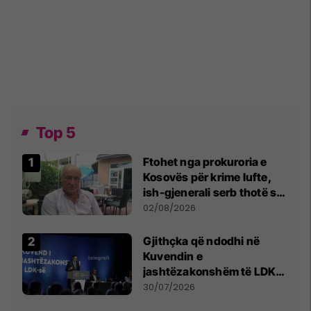
Top 5
Ftohet nga prokuroria e
Kosovës për krime lufte,
ish-gjenerali serb thotë se
dikush e tradhtoi në
02/08/2026
Beograd
Gjithçka që ndodhi në
Kuvendin e
jashtëzakonshëm të LDK-
së
30/07/2026