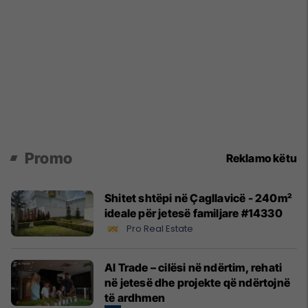
Promo
Reklamo këtu
Shitet shtëpi në Çagllavicë - 240m²
ideale për jetesë familjare #14330
Pro Real Estate
Al Trade – cilësi në ndërtim, rehati
në jetesë dhe projekte që ndërtojnë
të ardhmen