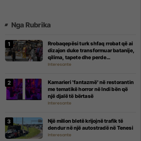
Nga Rubrika
Rrobaqepësi turk shfaq rrobat që ai
dizajon duke transformuar batanije,
qilima, tapete dhe perde
tradicionale
Interesante
Kamarieri 'fantazmë' në restorantin
me tematikë horror në Indi bën që
një djalë të bërtasë
Interesante
Një milion bletë krijojnë trafik të
dendur në një autostradë në Tenesi
Interesante