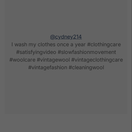
@cydney214
I wash my clothes once a year #clothingcare
#satisfyingvideo #slowfashionmovement
#woolcare #vintagewool #vintageclothingcare
#vintagefashion #cleaningwool