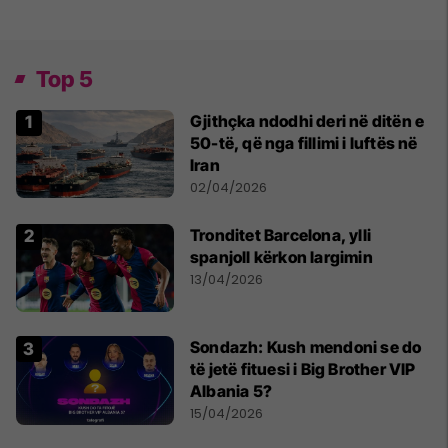
Top 5
Gjithçka ndodhi deri në ditën e
50-të, që nga fillimi i luftës në
Iran
02/04/2026
Tronditet Barcelona, ylli
spanjoll kërkon largimin
13/04/2026
Sondazh: Kush mendoni se do
të jetë fituesi i Big Brother VIP
Albania 5?
15/04/2026