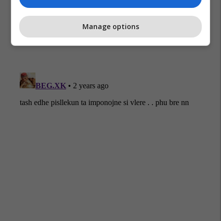
Dimri
Tiktok
Rrobat
Anglia
Makina Larëse
Manage options