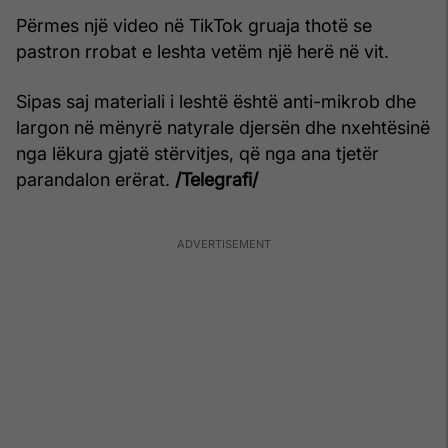
Përmes një video në TikTok gruaja thotë se
pastron rrobat e leshta vetëm një herë në vit.
Sipas saj materiali i leshtë është anti-mikrob dhe
largon në mënyrë natyrale djersën dhe nxehtësinë
nga lëkura gjatë stërvitjes, që nga ana tjetër
parandalon erërat.
/Telegrafi/