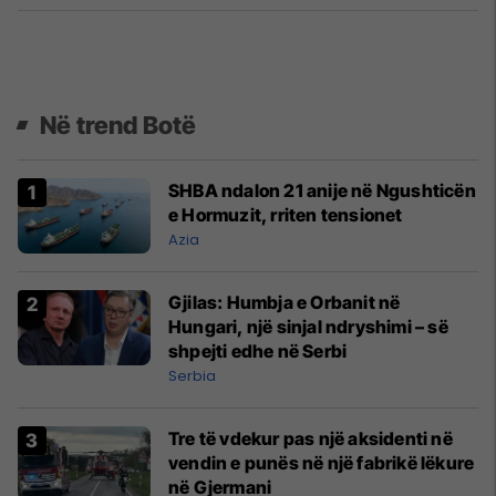
Në trend Botë
SHBA ndalon 21 anije në Ngushticën
e Hormuzit, rriten tensionet
Azia
Gjilas: Humbja e Orbanit në
Hungari, një sinjal ndryshimi – së
shpejti edhe në Serbi
Serbia
Tre të vdekur pas një aksidenti në
vendin e punës në një fabrikë lëkure
në Gjermani