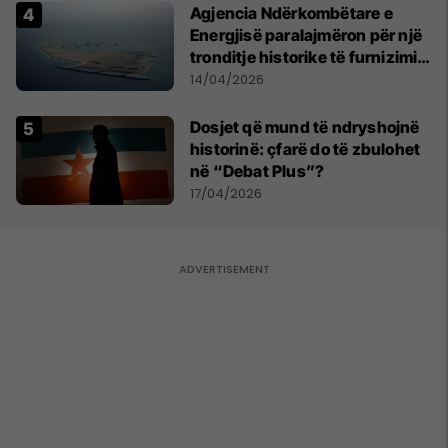
Agjencia Ndërkombëtare e
Energjisë paralajmëron për një
tronditje historike të furnizimit
me naftë, ndërsa lufta me
14/04/2026
Iranin mbyt tregjet globale
Dosjet që mund të ndryshojnë
historinë: çfarë do të zbulohet
në “Debat Plus”?
17/04/2026