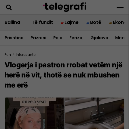
Ballina
Të fundit
Lajme
Botë
Ekono
Prishtina
Prizreni
Peja
Ferizaj
Gjakova
Mitrov
Fun
>
Interesante
Vlogerja i pastron rrobat vetëm një
herë në vit, thotë se nuk mbushen
me erë