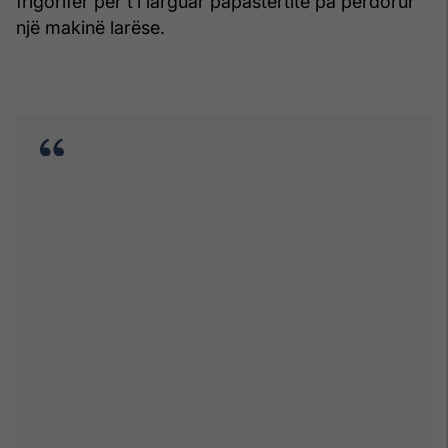
frigorifer për t’i larguar papastërtitë pa përdorur
një makinë larëse.