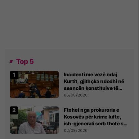
Top 5
Incidenti me vezë ndaj
Kurtit, gjithçka ndodhi në
seancën konstituive të
Kuvendit
06/08/2026
Ftohet nga prokuroria e
Kosovës për krime lufte,
ish-gjenerali serb thotë se
dikush e tradhtoi në
02/08/2026
Beograd