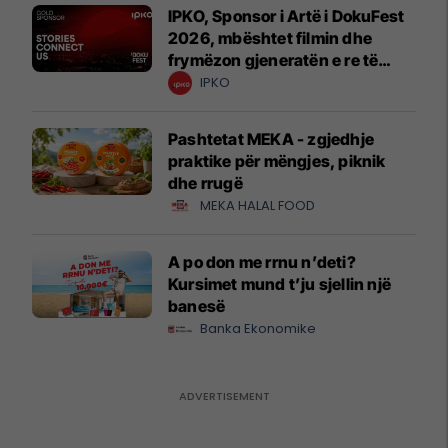
IPKO, Sponsor i Artë i DokuFest
2026, mbështet filmin dhe
frymëzon gjeneratën e re të
krijuesve
IPKO
Pashtetat MEKA - zgjedhje
praktike për mëngjes, piknik
dhe rrugë
MEKA HALAL FOOD
A po don me rrnu n’deti?
Kursimet mund t’ju sjellin një
banesë
Banka Ekonomike