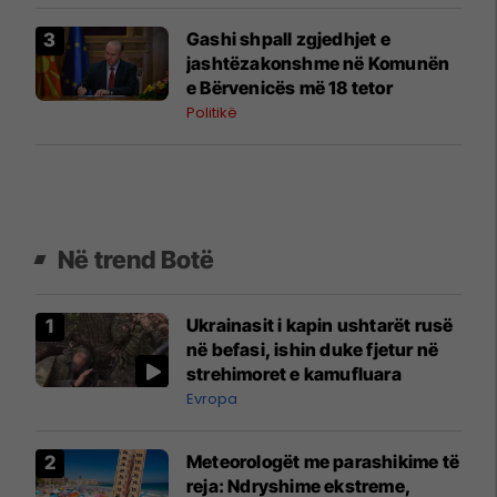
Gashi shpall zgjedhjet e
jashtëzakonshme në Komunën
e Bërvenicës më 18 tetor
Politikë
Në trend Botë
Ukrainasit i kapin ushtarët rusë
në befasi, ishin duke fjetur në
strehimoret e kamufluara
Evropa
Meteorologët me parashikime të
reja: Ndryshime ekstreme,