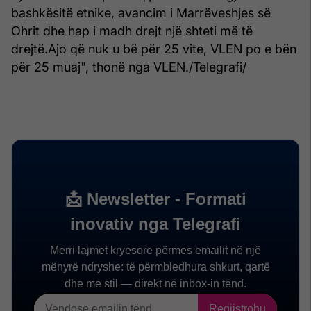
bashkësitë etnike, avancim i Marrëveshjes së
Ohrit dhe hap i madh drejt një shteti më të
drejtë.Ajo që nuk u bë për 25 vite, VLEN po e bën
për 25 muaj", thonë nga VLEN./Telegrafi/