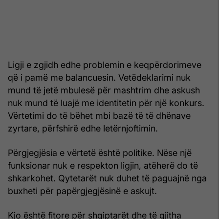
Ligji e zgjidh edhe problemin e keqpërdorimeve
që i pamë me balancuesin. Vetëdeklarimi nuk
mund të jetë mbulesë për mashtrim dhe askush
nuk mund të luajë me identitetin për një konkurs.
Vërtetimi do të bëhet mbi bazë të të dhënave
zyrtare, përfshirë edhe letërnjoftimin.
Përgjegjësia e vërtetë është politike. Nëse një
funksionar nuk e respekton ligjin, atëherë do të
shkarkohet. Qytetarët nuk duhet të paguajnë nga
buxheti për papërgjegjësinë e askujt.
Kjo është fitore për shqiptarët dhe të gjitha