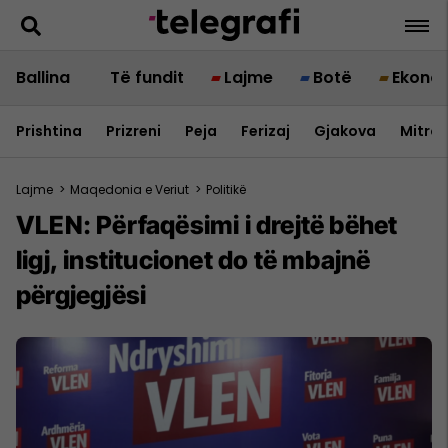
Ballina
Të fundit
Lajme
Botë
Ekono
Prishtina
Prizreni
Peja
Ferizaj
Gjakova
Mitrov
Lajme
>
Maqedonia e Veriut
>
Politikë
VLEN: Përfaqësimi i drejtë bëhet
ligj, institucionet do të mbajnë
përgjegjësi