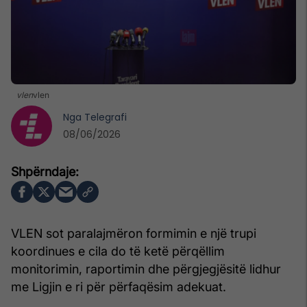
vlen
vlen
Nga
Telegrafi
08/06/2026
VLEN sot paralajmëron formimin e një trupi
koordinues e cila do të ketë përqëllim
monitorimin, raportimin dhe përgjegjësitë lidhur
me Ligjin e ri për përfaqësim adekuat.