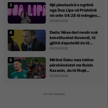
Një pleskavicë e ngrënë
nga Dua Lipa në Prishtinë
në orën 04:28 të mëngjesit
- dhe bota digjitale serbe
03/08/2026
shpall gjendjen e luftës
Deda: Nëse deri nesër nuk
konstituohet Kuvendi, të
gjithë deputetët do të
bëjnë shkelje të rëndë
06/08/2026
kushtetuese
Mirlind Daku mes lotëve
përshëndetet me Rubin
Kazanin, do të fitojë
miliona te Spartak Moska
02/08/2026