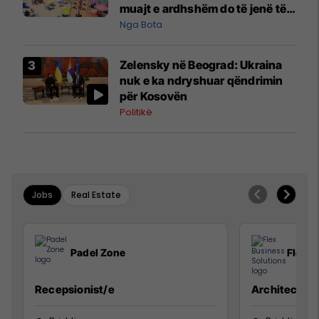
muajt e ardhshëm do të jenë të
pazakontë
Nga Bota
Zelensky në Beograd: Ukraina
nuk e ka ndryshuar qëndrimin
për Kosovën
Politikë
Jobs
Real Estate
Padel Zone
Flex B
Recepsionist/e
Architect