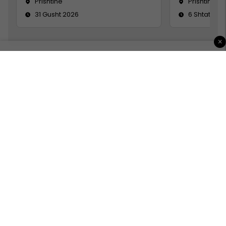
Prishtine
Prishtinë
31 Gusht 2026
6 Shtator 2
×