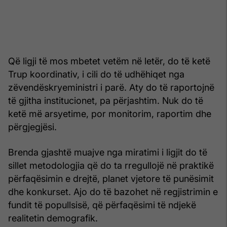
Që ligji të mos mbetet vetëm në letër, do të ketë
Trup koordinativ, i cili do të udhëhiqet nga
zëvendëskryeministri i parë. Aty do të raportojnë
të gjitha institucionet, pa përjashtim. Nuk do të
ketë më arsyetime, por monitorim, raportim dhe
përgjegjësi.
Brenda gjashtë muajve nga miratimi i ligjit do të
sillet metodologjia që do ta rregullojë në praktikë
përfaqësimin e drejtë, planet vjetore të punësimit
dhe konkurset. Ajo do të bazohet në regjistrimin e
fundit të popullsisë, që përfaqësimi të ndjekë
realitetin demografik.