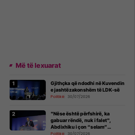
Më të lexuarat
Gjithçka që ndodhi në Kuvendin
e jashtëzakonshëm të LDK-së
Politikë
30/07/2026
"Nëse është përfshirë, ka
gabuar rëndë, nuk i falet",
Abdixhiku i çon “selam”
Përparim Ramës
Politikë
30/07/2026