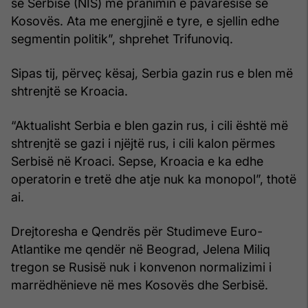
së Serbisë (NIS) me pranimin e pavarësisë së
Kosovës. Ata me energjinë e tyre, e sjellin edhe
segmentin politik”, shprehet Trifunoviq.
Sipas tij, përveç kësaj, Serbia gazin rus e blen më
shtrenjtë se Kroacia.
“Aktualisht Serbia e blen gazin rus, i cili është më
shtrenjtë se gazi i njëjtë rus, i cili kalon përmes
Serbisë në Kroaci. Sepse, Kroacia e ka edhe
operatorin e tretë dhe atje nuk ka monopol”, thotë
ai.
Drejtoresha e Qendrës për Studimeve Euro-
Atlantike me qendër në Beograd, Jelena Miliq
tregon se Rusisë nuk i konvenon normalizimi i
marrëdhënieve në mes Kosovës dhe Serbisë.