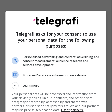
Telegrafi asks for your consent to use
your personal data for the following
Promo
Reklamo këtu
purposes:
Këtë herë me kartelë
Personalised advertising and content, advertising and
content measurement, audience research and
gërvishtëse plotësisht digjitale
services development
dhe mbi 40 mijë shpërblime
instant!
Meridian
Store and/or access information on a device
Learn more
Zgjidhni një nga katër modelet
tuaja të preferuara Peugeot
Your personal data will be processed and information from
Peugot Kosova
your device (cookies, unique identifiers, and other device
data) may be stored by, accessed by and shared with 369
partners, or used specifically by this site. We and our partners
may use precise geolocation data.
List of partners.