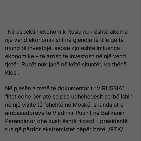
“Në aspektin ekonomik Rusia nuk është akoma
një vend ekonomikisht në gjendje të tillë që të
mund të investojë, sepse kjo është influenca
ekonomike – të arrish të investosh në një vend
tjetër. Rusët nuk janë në këtë situatë”, ka thënë
Klosi.
Në pjesën e tretë të dokumentarit “VIRUSSIA”
flitet edhe për atë se pse udhëheqësit serbë ishin
në një vizitë të fshehtë në Moskë, skandalet e
ambasadorëve të Vladimir Putinit në Ballkanin
Perëndimor dhe kush është filozofi i presidentit
rus që përdor ekstremistët nëpër botë. /RTK/