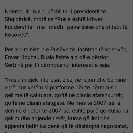
Ndërsa, Ilir Kulla, këshilltar i presidentit të
Shqipërisë, thotë se “Rusia është kthyer
kundërshtari ma i madh i pavarësisë dhe shtetit të
Kosovës”.
Për ish-ministrin e Punëve të Jashtme të Kosovës,
Enver Hoxhaj, Rusia është ajo që e përdor
Serbinë për t’i përmbushur interesat e saja.
“Rusia i ndjek interesat e saj në rajon dhe Serbinë
e përdor vetëm si platformë për të përmbush
qëllime të caktuara, qoftë në planin afatshkurtër,
qoftë në planin afatgjatë. Në mes të 2007-së, e
deri në dhjetor të 2007-së, është parë që Rusia ka
qëllim dhe agjendë tjetër, kurse qëllimi dhe
agjenda tjetër ka qenë që të dështojnë negociatat,