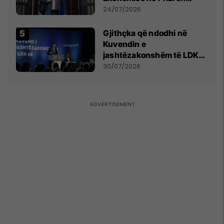
mohon pretendimet
24/07/2026
Gjithçka që ndodhi në
Kuvendin e
jashtëzakonshëm të LDK-
së
30/07/2026