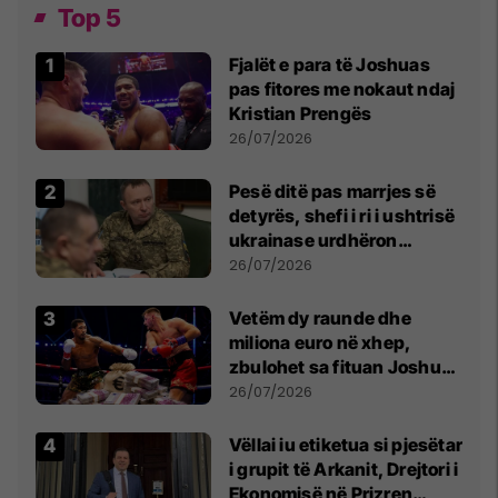
Top 5
Fjalët e para të Joshuas
pas fitores me nokaut ndaj
Kristian Prengës
26/07/2026
Pesë ditë pas marrjes së
detyrës, shefi i ri i ushtrisë
ukrainase urdhëron
kontroll të madh
26/07/2026
Vetëm dy raunde dhe
miliona euro në xhep,
zbulohet sa fituan Joshua
e Prenga
26/07/2026
Vëllai iu etiketua si pjesëtar
i grupit të Arkanit, Drejtori i
Ekonomisë në Prizren