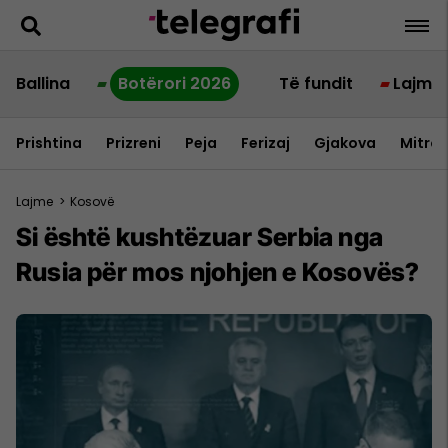
Ballina
Botërori 2026
Të fundit
Lajme
Prishtina
Prizreni
Peja
Ferizaj
Gjakova
Mitrov
Lajme
>
Kosovë
Si është kushtëzuar Serbia nga
Rusia për mos njohjen e Kosovës?