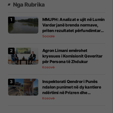
Nga Rubrika
MMJPH: Analizat e ujit në Lumin
Vardar janë brenda normave,
priten rezultatet përfundimtare
më 4 gusht
Sociale
Agron Limani emërohet
kryesues i Komisionit Qeveritar
për Persona të Zhdukur
Kosovë
Inspektorati Qendror i Punës
ndalon punimet në dy kantiere
ndërtimi në Prizren dhe
Suharekë
Kosovë