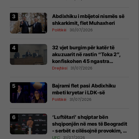
Abdixhiku i mbijetoi nismës së
shkarkimit, flet Muhaxheri
Politikë
30/07/2026
32 vjet burgim për katër të
akuzuarit në rastin “Toka 2”,
konfiskohen 45 ngastra
kadastrale
Drejtësi
31/07/2026
Bajrami flet pasi Abdixhiku
mbeti kryetar i LDK-së
Politikë
31/07/2026
‘Luftëtari’ shqiptar bën
shqiponjën në mes të Beogradit
- serbët e cilësojnë provokim, ai
e cilëson simbol të identitetit
UFC
31/07/2026