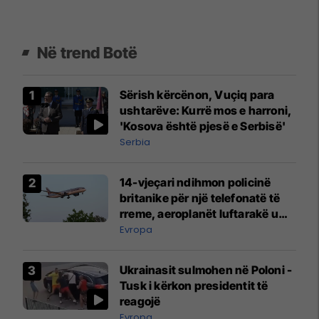
Në trend Botë
Sërish kërcënon, Vuçiq para
ushtarëve: Kurrë mos e harroni,
'Kosova është pjesë e Serbisë'
Serbia
14-vjeçari ndihmon policinë
britanike për një telefonatë të
rreme, aeroplanët luftarakë u
ngritën në ajër për të
Evropa
interceptuar fluturaken e Qatar
Airways që po shkonte drejt
Ukrainasit sulmohen në Poloni -
Mançesterit
Tusk i kërkon presidentit të
reagojë
Evropa