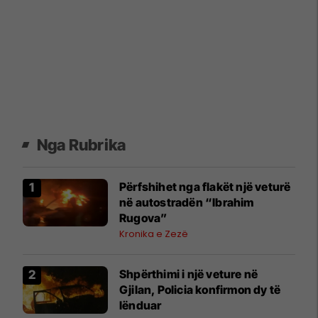
Nga Rubrika
Përfshihet nga flakët një veturë
në autostradën “Ibrahim
Rugova”
Kronika e Zezë
Shpërthimi i një veture në
Gjilan, Policia konfirmon dy të
lënduar