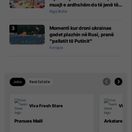
muajt e ardhshëm do të jenë të
pazakontë
Nga Bota
Momenti kur droni ukrainas
godet plazhin në Rusi, pranë
"pallatit të Putinit"
Evropa
Jobs
Real Estate
Viva Fresh Store
Viva F
Pranues Malli
Arkatare