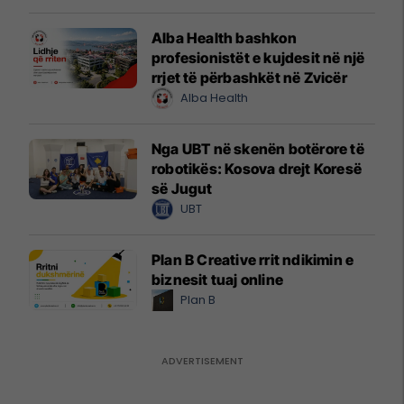
Alba Health bashkon
profesionistët e kujdesit në një
rrjet të përbashkët në Zvicër
Alba Health
Nga UBT në skenën botërore të
robotikës: Kosova drejt Koresë
së Jugut
UBT
Plan B Creative rrit ndikimin e
biznesit tuaj online
Plan B