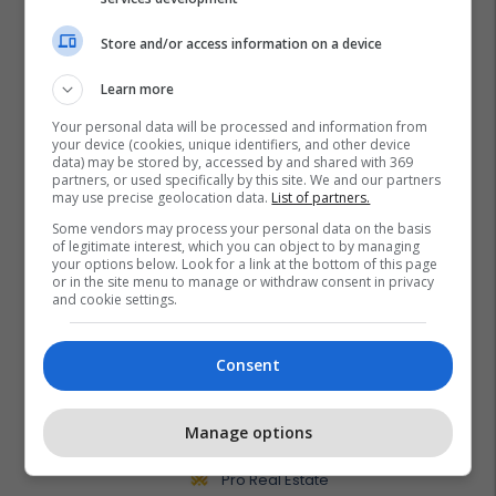
Store and/or access information on a device
Learn more
Your personal data will be processed and information from
your device (cookies, unique identifiers, and other device
data) may be stored by, accessed by and shared with 369
partners, or used specifically by this site. We and our partners
may use precise geolocation data.
List of partners.
Some vendors may process your personal data on the basis
of legitimate interest, which you can object to by managing
your options below. Look for a link at the bottom of this page
or in the site menu to manage or withdraw consent in privacy
and cookie settings.
Promo
Reklamo këtu
Consent
Banesë 98.96m² në shitje në
Lakrishtë – banim modern pranë
Manage options
qendrës #16060
Pro Real Estate