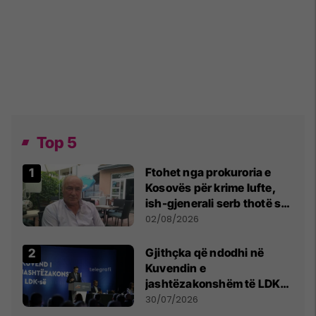
Top 5
Ftohet nga prokuroria e
Kosovës për krime lufte,
ish-gjenerali serb thotë se
dikush e tradhtoi në
02/08/2026
Beograd
Gjithçka që ndodhi në
Kuvendin e
jashtëzakonshëm të LDK-
së
30/07/2026