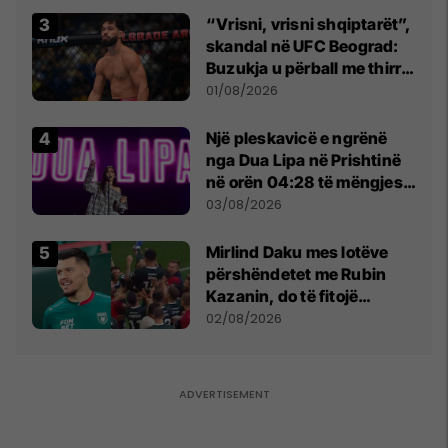
“Vrisni, vrisni shqiptarët”,
skandal në UFC Beograd:
Buzukja u përball me thirrje
anti-shqiptare nga
01/08/2026
tribunat
Një pleskavicë e ngrënë
nga Dua Lipa në Prishtinë
në orën 04:28 të mëngjesit
- dhe bota digjitale serbe
03/08/2026
shpall gjendjen e luftës
Mirlind Daku mes lotëve
përshëndetet me Rubin
Kazanin, do të fitojë
miliona te Spartak Moska
02/08/2026