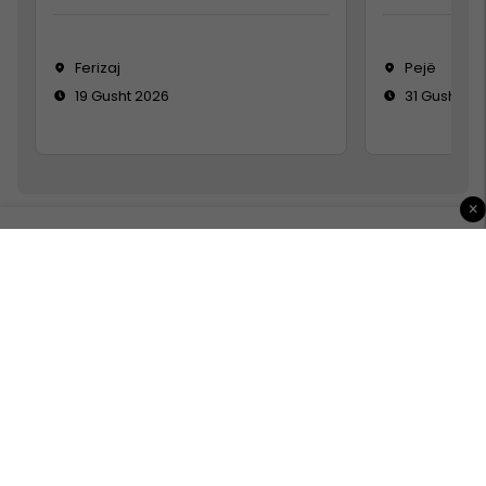
Ferizaj
Pejë
19 Gusht 2026
31 Gusht 20
×