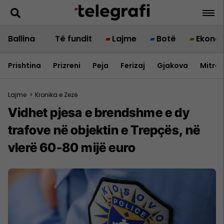
Ballina
Të fundit
Lajme
Botë
Ekono
Prishtina
Prizreni
Peja
Ferizaj
Gjakova
Mitrov
Lajme
>
Kronika e Zezë
Vidhet pjesa e brendshme e dy
trafove në objektin e Trepçës, në
vlerë 60-80 mijë euro