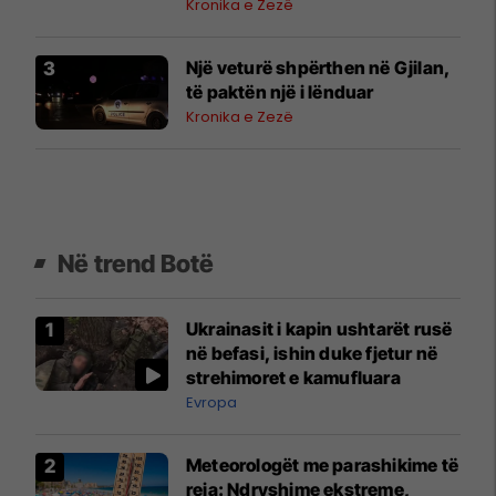
Kronika e Zezë
Një veturë shpërthen në Gjilan,
të paktën një i lënduar
Kronika e Zezë
Në trend Botë
Ukrainasit i kapin ushtarët rusë
në befasi, ishin duke fjetur në
strehimoret e kamufluara
Evropa
Meteorologët me parashikime të
reja: Ndryshime ekstreme,