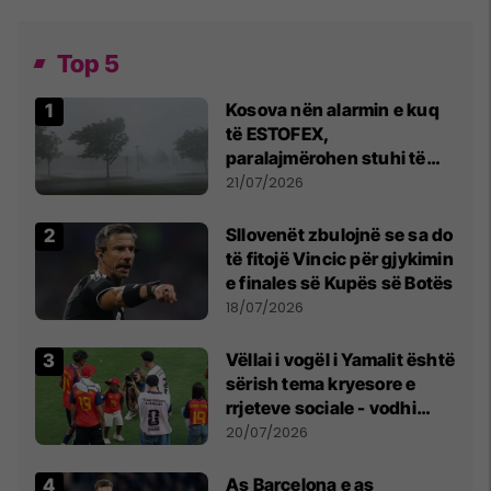
Top 5
Kosova nën alarmin e kuq
të ESTOFEX,
paralajmërohen stuhi të
fuqishme me breshër dhe
21/07/2026
erëra të forta
Sllovenët zbulojnë se sa do
të fitojë Vincic për gjykimin
e finales së Kupës së Botës
18/07/2026
Vëllai i vogël i Yamalit është
sërish tema kryesore e
rrjeteve sociale - vodhi
vëmendjen pas finales së
20/07/2026
Kupës së Botës
As Barcelona e as