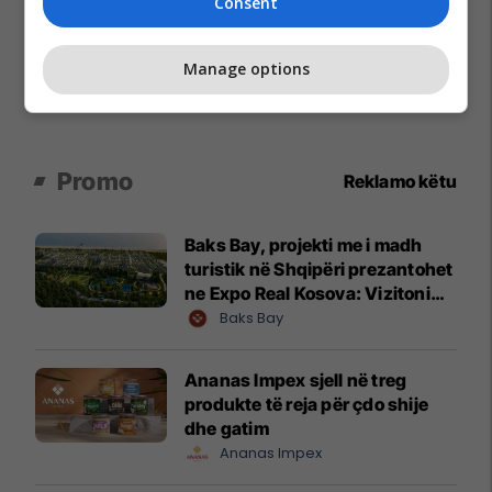
Consent
Manage options
Promo
Reklamo këtu
Baks Bay, projekti me i madh
turistik në Shqipëri prezantohet
ne Expo Real Kosova: Vizitoni
shtandin dhe zbuloni
Baks Bay
mundësitë e investimit
Ananas Impex sjell në treg
produkte të reja për çdo shije
dhe gatim
Ananas Impex