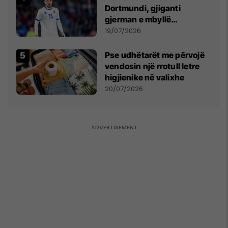
Dortmundi, gjiganti
gjerman e mbyllë
marrëveshjen për Fisnik
19/07/2026
Asllanin
Pse udhëtarët me përvojë
vendosin një rrotull letre
higjienike në valixhe
20/07/2026