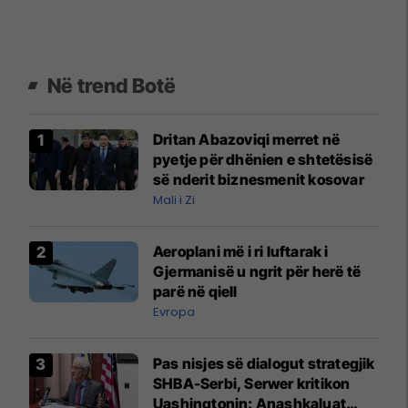
Në trend Botë
Dritan Abazoviqi merret në
pyetje për dhënien e shtetësisë
së nderit biznesmenit kosovar
Mali i Zi
Aeroplani më i ri luftarak i
Gjermanisë u ngrit për herë të
parë në qiell
Evropa
Pas nisjes së dialogut strategjik
SHBA-Serbi, Serwer kritikon
Uashingtonin: Anashkaluat