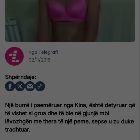
Nga
Telegrafi
02/11/2016
Një burrë i paemëruar nga Kina, është detyruar që
të vishet si grua dhe të bie në gjunjë mbi
lëvozhgën me thera të një peme, sepse u zu duke
tradhtuar.