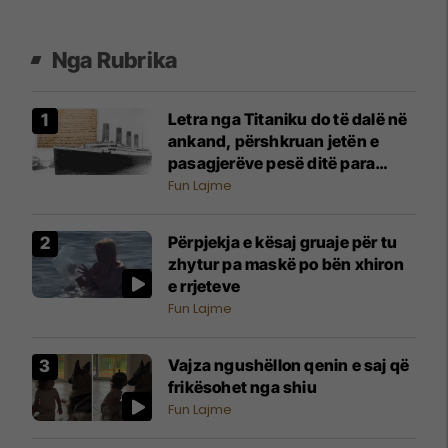
Nga Rubrika
Letra nga Titaniku do të dalë në
ankand, përshkruan jetën e
pasagjerëve pesë ditë para
tragjedisë
Fun Lajme
Përpjekja e kësaj gruaje për tu
zhytur pa maskë po bën xhiron
e rrjeteve
Fun Lajme
Vajza ngushëllon qenin e saj që
frikësohet nga shiu
Fun Lajme