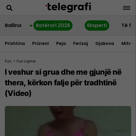
Ballina
Botërori 2026
Eksperti
Të fu
Prishtina
Prizreni
Peja
Ferizaj
Gjakova
Mitrov
Fun
>
Fun Lajme
I veshur si grua dhe me gjunjë në
thera, kërkon falje për tradhtinë
(Video)